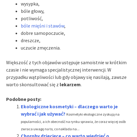
wysypka,
bóle głowy,
potliwość,
bóle mięśni i stawów
,
dobre samopoczucie,
dreszcze,
uczucie zmęczenia.
Większość z tych objawów ustępuje samoistnie w krótkim
czasie i nie wymaga specjalistycznej interwencji. W
przypadku wątpliwości lub gdy objawy się nasilają, zawsze
warto skonsultować się z
lekarzem
.
Podobne posty:
Ekologiczne kosmetyki – dlaczego warto je
wybrać i jak używać?
Kosmetyki ekologiczne zyskują na
popularności, a ich obecność na rynku sprawia, że coraz więcej osób
zwraca uwagę na to, co nakłada na...
Choroby dziecięce – co warto wiedzieć o