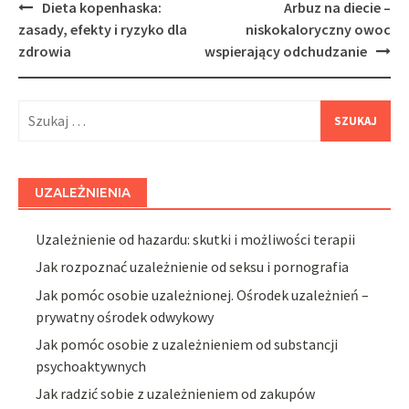
Post
Dieta kopenhaska:
Arbuz na diecie –
navigation
zasady, efekty i ryzyko dla
niskokaloryczny owoc
zdrowia
wspierający odchudzanie
Szukaj:
UZALEŻNIENIA
Uzależnienie od hazardu: skutki i możliwości terapii
Jak rozpoznać uzależnienie od seksu i pornografia
Jak pomóc osobie uzależnionej. Ośrodek uzależnień –
prywatny ośrodek odwykowy
Jak pomóc osobie z uzależnieniem od substancji
psychoaktywnych
Jak radzić sobie z uzależnieniem od zakupów