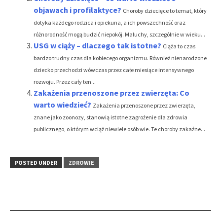
objawach i profilaktyce?
Choroby dziecięce to temat, który
dotyka każdego rodzica i opiekuna, a ich powszechność oraz
różnorodność mogą budzić niepokój. Maluchy, szczególnie w wieku...
USG w ciąży – dlaczego tak istotne?
Ciąża to czas
bardzo trudny czas dla kobiecego organizmu. Również nienarodzone
dziecko przechodzi wówczas przez całe miesiące intensywnego
rozwoju. Przez cały ten...
Zakażenia przenoszone przez zwierzęta: Co
warto wiedzieć?
Zakażenia przenoszone przez zwierzęta,
znane jako zoonozy, stanowią istotne zagrożenie dla zdrowia
publicznego, o którym wciąż niewiele osób wie. Te choroby zakaźne...
POSTED UNDER
ZDROWIE