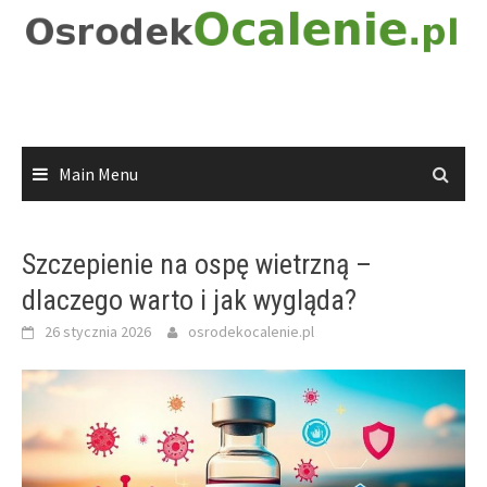
Skip
to
content
Main Menu
Szczepienie na ospę wietrzną –
dlaczego warto i jak wygląda?
26 stycznia 2026
osrodekocalenie.pl