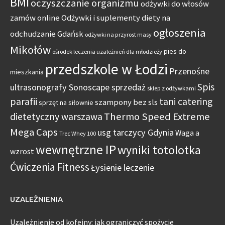
BMI
oczyszczanie organizmu
odżywki do włosów
zamów online
Odżywki i suplementy diety na
ogłoszenia
odchudzanie Gdańsk
odżywki na przyrost masy
Mikołów
pies do
ośrodek leczenia uzależnień dla młodzieży
przedszkole w Łodzi
Przenośne
mieszkania
Spis
ultrasonografy Sonoscape sprzedaż
sklep z odżywkami
parafii
tani catering
szampony bez sls
sprzęt na siłownie
Thermo Speed Extreme
dietetyczny warszawa
Mega Caps
usg tarczycy Gdynia
Waga a
Trec Whey 100
wewnętrzne IP
wyniki totolotka
wzrost
Ćwiczenia Fitness
Łysienie leczenie
UZALEŻNIENIA
Uzależnienie od kofeiny: jak ograniczyć spożycie