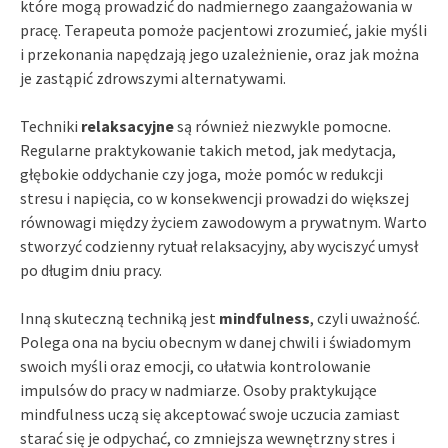
które mogą prowadzić do nadmiernego zaangażowania w
pracę. Terapeuta pomoże pacjentowi zrozumieć, jakie myśli
i przekonania napędzają jego uzależnienie, oraz jak można
je zastąpić zdrowszymi alternatywami.
Techniki
relaksacyjne
są również niezwykle pomocne.
Regularne praktykowanie takich metod, jak medytacja,
głębokie oddychanie czy joga, może pomóc w redukcji
stresu i napięcia, co w konsekwencji prowadzi do większej
równowagi między życiem zawodowym a prywatnym. Warto
stworzyć codzienny rytuał relaksacyjny, aby wyciszyć umysł
po długim dniu pracy.
Inną skuteczną techniką jest
mindfulness
, czyli uważność.
Polega ona na byciu obecnym w danej chwili i świadomym
swoich myśli oraz emocji, co ułatwia kontrolowanie
impulsów do pracy w nadmiarze. Osoby praktykujące
mindfulness uczą się akceptować swoje uczucia zamiast
starać się je odpychać, co zmniejsza wewnętrzny stres i