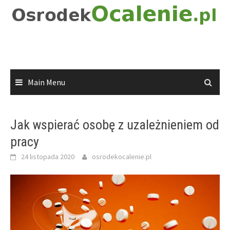
Skip
to
content
Main Menu
Jak wspierać osobę z uzależnieniem od
pracy
24 listopada 2020
osrodekocalenie.pl