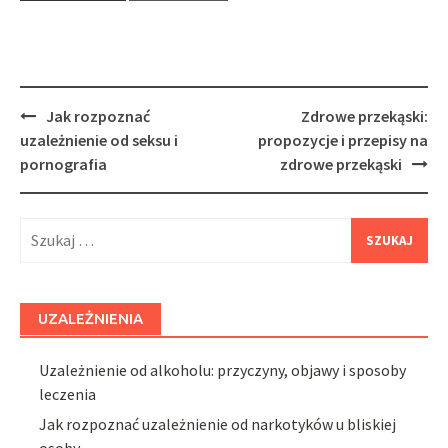
Post
Jak rozpoznać
Zdrowe przekąski:
navigation
uzależnienie od seksu i
propozycje i przepisy na
pornografia
zdrowe przekąski
Szukaj:
UZALEŻNIENIA
Uzależnienie od alkoholu: przyczyny, objawy i sposoby
leczenia
Jak rozpoznać uzależnienie od narkotyków u bliskiej