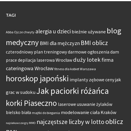
TAGI
blog
alergia u dzieci
bieżnie używane
Abba Ojcze chwyty
medyczny
BMI oblicz
BMI dla mężczyzn
czterodniowy plan treningowy
darmowe ogłoszenia dam
duży lotek
firma
prace
depilacja laserowa Wrocław
cateringowa Wrocław
fitness dla kobiet Warszawa
horoskop japoński
jak
implanty zębowe ceny
Jak paciorki różańca
grac w sudoku
korki Piaseczno
laserowe usuwanie żylaków
modelowanie ciała Kraków
bielsko biała
majtki do biegania
oblicz
najczęstsze liczby w lotto
najciekawsze gry MMO