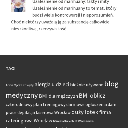
Uzależnienie od marihuany: fakty i mity
Uzależnienie od marihuany to temat, który
budzi wiele kontrowersji i nieporozumień.
Choć niektórzy uważają ją za substancję całkowicie
nieszkodliwą, rzeczywistość …
TAGI
blog
alergia u dzieci
bieżnie używane
Abba Ojcze chwyty
medyczny
BMI oblicz
BMI dla mężczyzn
czterodniowy plan treningowy
darmowe ogłoszenia dam
duży lotek
firma
prace
depilacja laserowa Wrocław
cateringowa Wrocław
fitness dla kobiet Warszawa