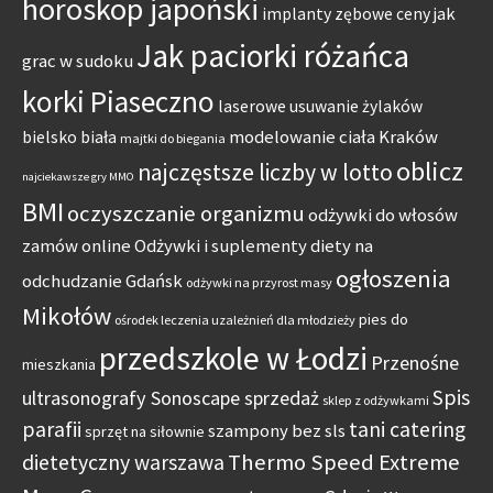
horoskop japoński
jak
implanty zębowe ceny
Jak paciorki różańca
grac w sudoku
korki Piaseczno
laserowe usuwanie żylaków
modelowanie ciała Kraków
bielsko biała
majtki do biegania
oblicz
najczęstsze liczby w lotto
najciekawsze gry MMO
BMI
oczyszczanie organizmu
odżywki do włosów
zamów online
Odżywki i suplementy diety na
ogłoszenia
odchudzanie Gdańsk
odżywki na przyrost masy
Mikołów
pies do
ośrodek leczenia uzależnień dla młodzieży
przedszkole w Łodzi
Przenośne
mieszkania
Spis
ultrasonografy Sonoscape sprzedaż
sklep z odżywkami
parafii
tani catering
szampony bez sls
sprzęt na siłownie
Thermo Speed Extreme
dietetyczny warszawa