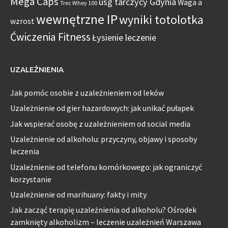
Mega Caps
usg tarczycy Gdynia
Waga a
Trec Whey 100
wewnętrzne IP
wyniki totolotka
wzrost
Ćwiczenia Fitness
Łysienie leczenie
UZALEŻNIENIA
Jak pomóc osobie z uzależnieniem od leków
Uzależnienie od gier hazardowych: jak unikać pułapek
Jak wspierać osobę z uzależnieniem od social media
Uzależnienie od alkoholu: przyczyny, objawy i sposoby
leczenia
Uzależnienie od telefonu komórkowego: jak ograniczyć
korzystanie
Uzależnienie od marihuany: fakty i mity
Jak zacząć terapię uzależnienia od alkoholu? Ośrodek
zamknięty alkoholizm – leczenie uzależnień Warszawa