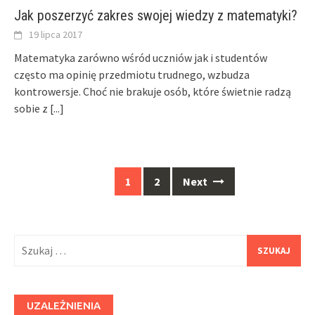
Jak poszerzyć zakres swojej wiedzy z matematyki?
19 lipca 2017
Matematyka zarówno wśród uczniów jak i studentów
często ma opinię przedmiotu trudnego, wzbudza
kontrowersje. Choć nie brakuje osób, które świetnie radzą
sobie z
[...]
Posts
1
2
Next
navigation
Szukaj:
UZALEŻNIENIA