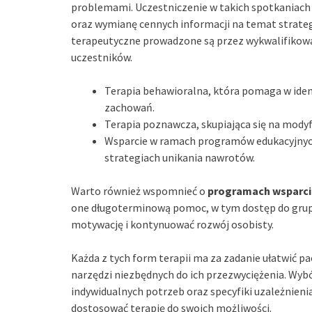
problemami. Uczestniczenie w takich spotkaniach
oraz wymianę cennych informacji na temat strateg
terapeutyczne prowadzone są przez wykwalifikowan
uczestników.
Terapia behawioralna, która pomaga w ident
zachowań.
Terapia poznawcza, skupiająca się na mody
Wsparcie w ramach programów edukacyjnych
strategiach unikania nawrotów.
Warto również wspomnieć o
programach wsparci
one długoterminową pomoc, w tym dostęp do grup 
motywację i kontynuować rozwój osobisty.
Każda z tych form terapii ma za zadanie ułatwić p
narzędzi niezbędnych do ich przezwyciężenia. Wy
indywidualnych potrzeb oraz specyfiki uzależnienia
dostosować terapię do swoich możliwości.