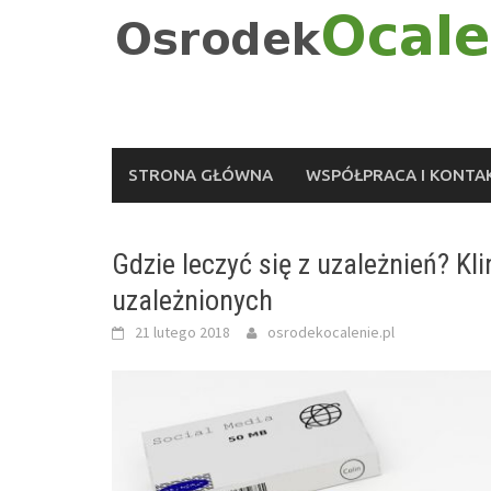
Skip
to
content
STRONA GŁÓWNA
WSPÓŁPRACA I KONTA
Gdzie leczyć się z uzależnień? Kl
uzależnionych
21 lutego 2018
osrodekocalenie.pl