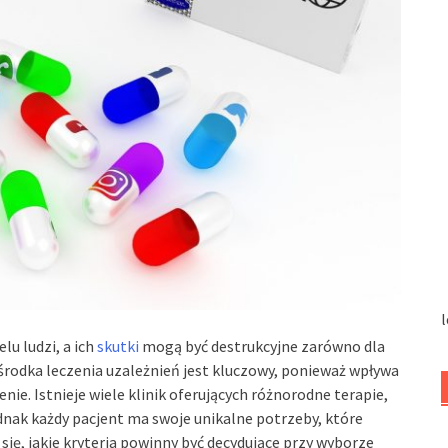
l
lu ludzi, a ich
skutki
mogą być destrukcyjne zarówno dla
 ośrodka leczenia uzależnień jest kluczowy, ponieważ wpływa
nie. Istnieje wiele klinik oferujących różnorodne terapie,
nak każdy pacjent ma swoje unikalne potrzeby, które
ię, jakie kryteria powinny być decydujące przy wyborze