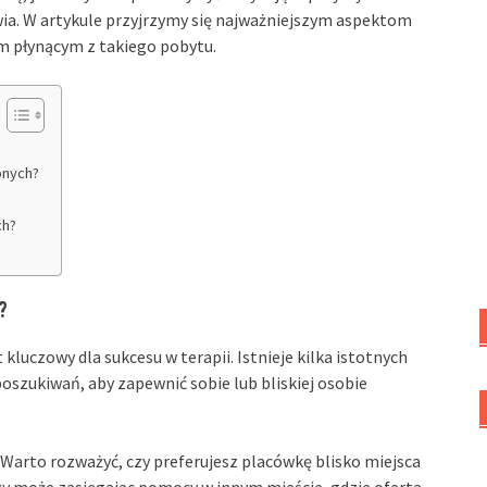
wia. W artykule przyjrzymy się najważniejszym aspektom
m płynącym z takiego pobytu.
onych?
ch?
?
 kluczowy dla sukcesu w terapii. Istnieje kilka istotnych
szukiwań, aby zapewnić sobie lub bliskiej osobie
. Warto rozważyć, czy preferujesz placówkę blisko miejsca
zy może zasięgając pomocy w innym mieście, gdzie oferta