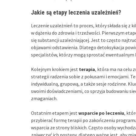
Jakie są etapy leczenia uzależnień?
Leczenie uzależnień to proces, który składa się z k
w dążeniu do zdrowia i trzeźwości. Pierwszym eta
się substancji uzależniającej. Jest to często najt
objawami odstawienia. Dlatego detoksykacja pow
specjalistów, którzy mogą sprostać ewentualnym
Kolejnym krokiem jest
terapia
, która ma na celu 
strategii radzenia sobie z pokusami i emocjami. 
indywidualną, grupową, a także sesje rodzinne. Klu
swoimi doświadczeniami, co sprzyja budowaniu sieci
zmaganiach.
Ostatnim etapem jest
wsparcie po leczeniu
, któ
przybierać formę terapii po zakończeniu programu,
wsparcia ze strony bliskich. Często osoby wychodz
zniweczyć ich postępy, dlatego ważne jest, aby mia