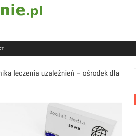
KT
inika leczenia uzależnień – ośrodek dla
S