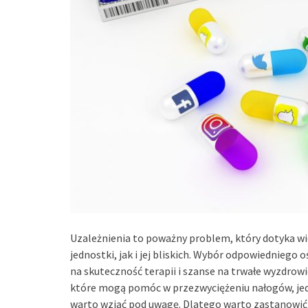
Uzależnienia to poważny problem, który dotyka wie
jednostki, jak i jej bliskich. Wybór odpowiedniego
na skuteczność terapii i szanse na trwałe wyzdrowie
które mogą pomóc w przezwyciężeniu nałogów, jed
warto wziąć pod uwagę. Dlatego warto zastanowić s