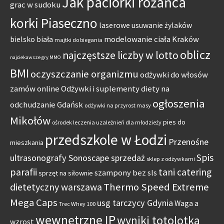
Jak paciorki różańca
grac w sudoku
korki Piaseczno
laserowe usuwanie żylaków
modelowanie ciała Kraków
bielsko biała
majtki do biegania
oblicz
najczęstsze liczby w lotto
najciekawsze gry MMO
BMI
oczyszczanie organizmu
odżywki do włosów
zamów online
Odżywki i suplementy diety na
ogłoszenia
odchudzanie Gdańsk
odżywki na przyrost masy
Mikołów
pies do
ośrodek leczenia uzależnień dla młodzieży
przedszkole w Łodzi
Przenośne
mieszkania
Spis
ultrasonografy Sonoscape sprzedaż
sklep z odżywkami
parafii
tani catering
szampony bez sls
sprzęt na siłownie
Thermo Speed Extreme
dietetyczny warszawa
Mega Caps
usg tarczycy Gdynia
Waga a
Trec Whey 100
wewnętrzne IP
wyniki totolotka
wzrost