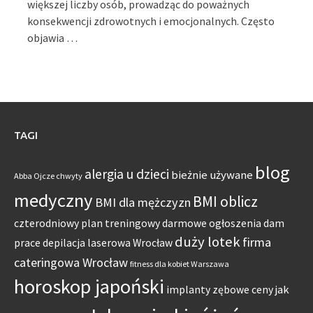
większej liczby osób, prowadząc do poważnych
konsekwencji zdrowotnych i emocjonalnych. Często
objawia …
TAGI
blog
alergia u dzieci
bieżnie używane
Abba Ojcze chwyty
medyczny
BMI oblicz
BMI dla mężczyzn
czterodniowy plan treningowy
darmowe ogłoszenia dam
duży lotek
firma
prace
depilacja laserowa Wrocław
cateringowa Wrocław
fitness dla kobiet Warszawa
horoskop japoński
jak
implanty zębowe ceny