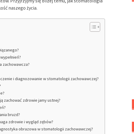
tów. Przyjrzyjmy się bliżej temu, jak stomatologia
ość naszego życia.
związanego?
o wypełnień?
gia zachowawcza?
leczenie i diagnozowanie w stomatologii zachowawczej?
?
ie?
ają zachować zdrowie jamy ustnej?
ień?
wania bruzd?
maga zdrowie i wygląd zębów?
 diagnostyka obrazowa w stomatologii zachowawczej?