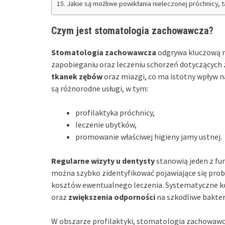
Jakie są możliwe powikłania nieleczonej próchnicy, 
Czym jest stomatologia zachowawcza?
Stomatologia zachowawcza
odgrywa kluczową ro
zapobieganiu oraz leczeniu schorzeń dotyczących 
tkanek zębów
oraz miazgi, co ma istotny wpływ n
są różnorodne usługi, w tym:
profilaktyka próchnicy,
leczenie ubytków,
promowanie właściwej higieny jamy ustnej.
Regularne wizyty u dentysty
stanowią jeden z f
można szybko zidentyfikować pojawiające się pro
kosztów ewentualnego leczenia. Systematyczne ko
oraz
zwiększenia odporności
na szkodliwe bakter
W obszarze profilaktyki, stomatologia zachowaw