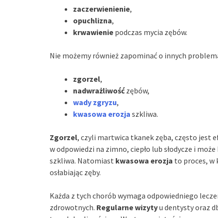
zaczerwienienie
,
opuchlizna
,
krwawienie
podczas mycia zębów.
Nie możemy również zapominać o innych problem
zgorzel
,
nadwrażliwość
zębów,
wady zgryzu
,
kwasowa erozja
szkliwa.
Zgorzel
, czyli martwica tkanek zęba, często jest
w odpowiedzi na zimno, ciepło lub słodycze i może
szkliwa. Natomiast
kwasowa erozja
to proces, w
osłabiając zęby.
Każda z tych chorób wymaga odpowiedniego leczen
zdrowotnych.
Regularne wizyty
u dentysty oraz d