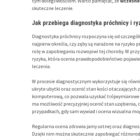
tym dolegliwościom. Warto pamiętać, że
wczesne
skuteczne leczenie.
Jak przebiega diagnostyka próchnicy i ry
Diagnostyka próchnicy rozpoczyna się od szczegół
najpierw określa, czy zęby są narażone na ryzyko 
rolę w zapobieganiu rozwojowi tej choroby. W prz
ryzyka, która ocenia prawdopodobieństwo pojawieni
leczenia.
W procesie diagnostycznym wykorzystuje się równi
ukryte ubytki oraz ocenić stan kości otaczających 
komputerową, co pozwala uzyskać trójwymiarowe 
ma możliwość precyzyjniej ocenić stan uzębienia, 
przypadkach, gdy sam wywiad i ocena wizualna mog
Regularna ocena zdrowia jamy ustnej oraz diagnos
Dzięki nim można skutecznie zapobiegać różnorod