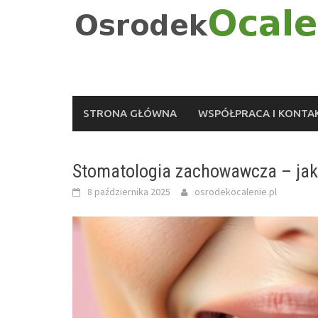
Skip
to
content
STRONA GŁÓWNA
WSPÓŁPRACA I KONTA
Stomatologia zachowawcza – jak 
8 października 2025
osrodekocalenie.pl