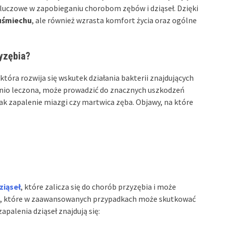
kluczowe w zapobieganiu chorobom zębów i dziąseł. Dzięki
 uśmiechu
, ale również wzrasta komfort życia oraz ogólne
yzębia?
óra rozwija się wskutek działania bakterii znajdujących
ednio leczona, może prowadzić do znacznych uszkodzeń
ak zapalenie miazgi czy martwica zęba. Objawy, na które
ziąseł
, które zalicza się do chorób przyzębia i może
e, które w zaawansowanych przypadkach może skutkować
apalenia dziąseł znajdują się: