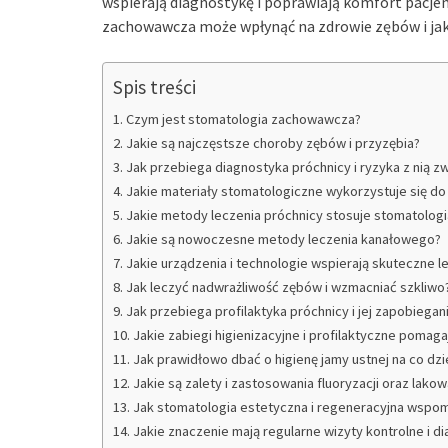
wspierają diagnostykę i poprawiają komfort pacjen
zachowawcza może wpłynąć na zdrowie zębów i jak
Spis treści
Czym jest stomatologia zachowawcza?
Jakie są najczęstsze choroby zębów i przyzębia?
Jak przebiega diagnostyka próchnicy i ryzyka z nią 
Jakie materiały stomatologiczne wykorzystuje się d
Jakie metody leczenia próchnicy stosuje stomatolo
Jakie są nowoczesne metody leczenia kanałowego?
Jakie urządzenia i technologie wspierają skuteczne 
Jak leczyć nadwrażliwość zębów i wzmacniać szkliwo
Jak przebiega profilaktyka próchnicy i jej zapobiegan
Jakie zabiegi higienizacyjne i profilaktyczne pomag
Jak prawidłowo dbać o higienę jamy ustnej na co dz
Jakie są zalety i zastosowania fluoryzacji oraz lako
Jak stomatologia estetyczna i regeneracyjna wspo
Jakie znaczenie mają regularne wizyty kontrolne i