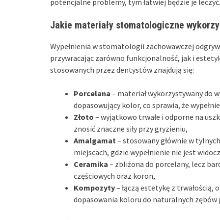
potencjalne problemy, tym łatwiej będzie je leczyć
Jakie materiały stomatologiczne wykorzys
Wypełnienia w stomatologii zachowawczej odgrywa
przywracając zarówno funkcjonalność, jak i estet
stosowanych przez dentystów znajdują się:
Porcelana
– materiał wykorzystywany do w
dopasowujący kolor, co sprawia, że wypełnie
Złoto
– wyjątkowo trwałe i odporne na usz
znosić znaczne siły przy gryzieniu,
Amalgamat
– stosowany głównie w tylnych
miejscach, gdzie wypełnienie nie jest widoc
Ceramika
– zbliżona do porcelany, lecz ba
częściowych oraz koron,
Kompozyty
– łączą estetykę z trwałością, 
dopasowania koloru do naturalnych zębów 