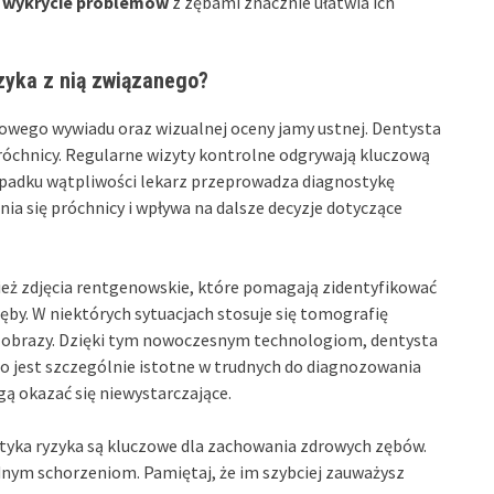
 wykrycie problemów
z zębami znacznie ułatwia ich
zyka z nią związanego?
owego wywiadu oraz wizualnej oceny jamy ustnej. Dentysta
próchnicy. Regularne wizyty kontrolne odgrywają kluczową
ypadku wątpliwości lekarz przeprowadza diagnostykę
a się próchnicy i wpływa na dalsze decyzje dotyczące
eż zdjęcia rentgenowskie, które pomagają zidentyfikować
zęby. W niektórych sytuacjach stosuje się tomografię
obrazy. Dzięki tym nowoczesnym technologiom, dentysta
co jest szczególnie istotne w trudnych do diagnozowania
ą okazać się niewystarczające.
tyka ryzyka są kluczowe dla zachowania zdrowych zębów.
nym schorzeniom. Pamiętaj, że im szybciej zauważysz