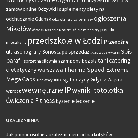
oczyszczanie organizmu
odżywki do włosów
zamów online
Odżywki i suplementy diety na
ogłoszenia
odchudzanie Gdańsk
odżywki na przyrost masy
Mikołów
pies do
ośrodek leczenia uzależnień dla młodzieży
przedszkole w Łodzi
Przenośne
mieszkania
Spis
ultrasonografy Sonoscape sprzedaż
sklep z odżywkami
parafii
tani catering
szampony bez sls
sprzęt na siłownie
Thermo Speed Extreme
dietetyczny warszawa
Mega Caps
usg tarczycy Gdynia
Waga a
Trec Whey 100
wewnętrzne IP
wyniki totolotka
wzrost
Ćwiczenia Fitness
Łysienie leczenie
UZALEŻNIENIA
Jak pomóc osobie z uzależnieniem od narkotyków