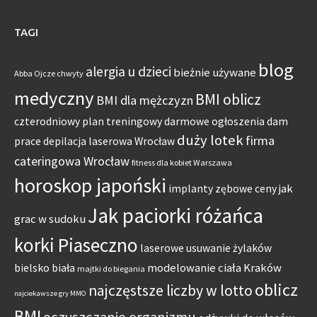
TAGI
blog
alergia u dzieci
bieżnie używane
Abba Ojcze chwyty
medyczny
BMI oblicz
BMI dla mężczyzn
czterodniowy plan treningowy
darmowe ogłoszenia dam
duży lotek
firma
prace
depilacja laserowa Wrocław
cateringowa Wrocław
fitness dla kobiet Warszawa
horoskop japoński
jak
implanty zębowe ceny
Jak paciorki różańca
grac w sudoku
korki Piaseczno
laserowe usuwanie żylaków
modelowanie ciała Kraków
bielsko biała
majtki do biegania
oblicz
najczęstsze liczby w lotto
najciekawsze gry MMO
BMI