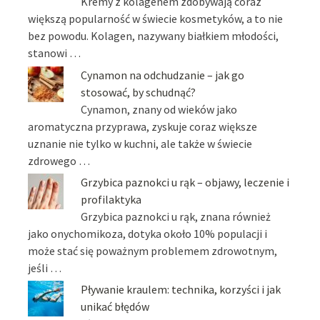
Kremy z kolagenem zdobywają coraz
większą popularność w świecie kosmetyków, a to nie
bez powodu. Kolagen, nazywany białkiem młodości,
stanowi …
Cynamon na odchudzanie – jak go
stosować, by schudnąć?
Cynamon, znany od wieków jako
aromatyczna przyprawa, zyskuje coraz większe
uznanie nie tylko w kuchni, ale także w świecie
zdrowego …
Grzybica paznokci u rąk – objawy, leczenie i
profilaktyka
Grzybica paznokci u rąk, znana również
jako onychomikoza, dotyka około 10% populacji i
może stać się poważnym problemem zdrowotnym,
jeśli …
Pływanie kraulem: technika, korzyści i jak
unikać błędów