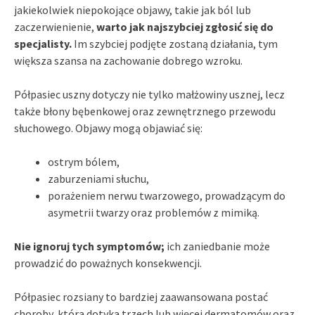
jakiekolwiek niepokojące objawy, takie jak ból lub
zaczerwienienie,
warto jak najszybciej zgłosić się do
specjalisty.
Im szybciej podjęte zostaną działania, tym
większa szansa na zachowanie dobrego wzroku.
Półpasiec uszny dotyczy nie tylko małżowiny usznej, lecz
także błony bębenkowej oraz zewnętrznego przewodu
słuchowego. Objawy mogą objawiać się:
ostrym bólem,
zaburzeniami słuchu,
porażeniem nerwu twarzowego, prowadzącym do
asymetrii twarzy oraz problemów z mimiką.
Nie ignoruj tych symptomów;
ich zaniedbanie może
prowadzić do poważnych konsekwencji.
Półpasiec rozsiany to bardziej zaawansowana postać
choroby, która dotyka trzech lub więcej dermatomów oraz