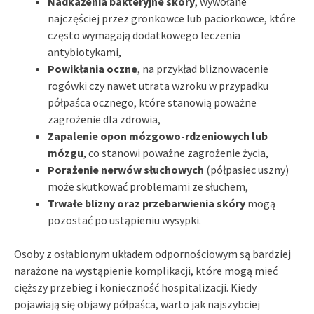
Nadkażenia bakteryjne skóry
, wywołane
najczęściej przez gronkowce lub paciorkowce, które
często wymagają dodatkowego leczenia
antybiotykami,
Powikłania oczne
, na przykład bliznowacenie
rogówki czy nawet utrata wzroku w przypadku
półpaśca ocznego, które stanowią poważne
zagrożenie dla zdrowia,
Zapalenie opon mózgowo-rdzeniowych lub
mózgu
, co stanowi poważne zagrożenie życia,
Porażenie nerwów słuchowych
(półpasiec uszny)
może skutkować problemami ze słuchem,
Trwałe blizny oraz przebarwienia skóry
mogą
pozostać po ustąpieniu wysypki.
Osoby z osłabionym układem odpornościowym są bardziej
narażone na wystąpienie komplikacji, które mogą mieć
cięższy przebieg i konieczność hospitalizacji. Kiedy
pojawiają się objawy półpaśca, warto jak najszybciej