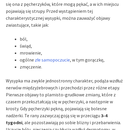
się ona z pęcherzyków, które mogą pękać, a w ich miejscu
pojawiają się strupy. Przed wystąpieniem tej
charakterystycznej wysypki, można zauważyć objawy
zwiastujące, takie jak:
ból,
świąd,
mrowienie,
ogólne
złe samopoczucie
, w tym gorączkę,
zmęczenie.
Wysypka ma zwykle jednostronny charakter, podąża wzdłuż
nerwów międzyżebrowych i przechodzi przez różne etapy.
Pierwsze objawy to plamisto-grudkowe zmiany, które z
czasem przekształcają się w pęcherzyki, a następnie w
krosty. Gdy pęcherzyki pękną, pojawiają się bolesne
nadżerki. Te rany zazwyczaj goją się w przeciągu
3-4
tygodni
, ale pozostawiają po sobie blizny i przebarwienia.
Uczucie bólu, pieczenia czy kłucia wzdłuż dermatomu, w