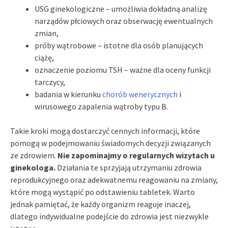
USG ginekologiczne – umożliwia dokładną analizę
narządów płciowych oraz obserwację ewentualnych
zmian,
próby wątrobowe – istotne dla osób planujących
ciążę,
oznaczenie poziomu TSH – ważne dla oceny funkcji
tarczycy,
badania w kierunku
chorób wenerycznych
i
wirusowego zapalenia wątroby typu B.
Takie kroki mogą dostarczyć cennych informacji, które
pomogą w podejmowaniu świadomych decyzji związanych
ze zdrowiem.
Nie zapominajmy o regularnych wizytach u
ginekologa.
Działania te sprzyjają utrzymaniu zdrowia
reprodukcyjnego oraz adekwatnemu reagowaniu na zmiany,
które mogą wystąpić po odstawieniu tabletek. Warto
jednak pamiętać, że każdy organizm reaguje inaczej,
dlatego indywidualne podejście do zdrowia jest niezwykle