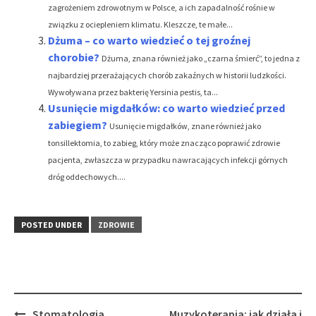
zagrożeniem zdrowotnym w Polsce, a ich zapadalność rośnie w
związku z ociepleniem klimatu. Kleszcze, te małe...
Dżuma – co warto wiedzieć o tej groźnej
chorobie?
Dżuma, znana również jako „czarna śmierć”, to jedna z
najbardziej przerażających chorób zakaźnych w historii ludzkości.
Wywoływana przez bakterię Yersinia pestis, ta...
Usunięcie migdałków: co warto wiedzieć przed
zabiegiem?
Usunięcie migdałków, znane również jako
tonsillektomia, to zabieg, który może znacząco poprawić zdrowie
pacjenta, zwłaszcza w przypadku nawracających infekcji górnych
dróg oddechowych....
POSTED UNDER
ZDROWIE
Post
Stomatologia
Muzykoterapia: jak działa i