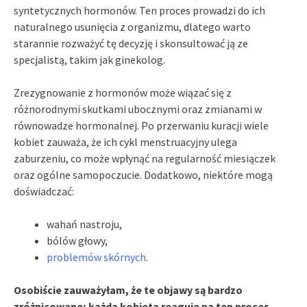
syntetycznych hormonów. Ten proces prowadzi do ich
naturalnego usunięcia z organizmu, dlatego warto
starannie rozważyć tę decyzję i skonsultować ją ze
specjalistą, takim jak ginekolog.
Zrezygnowanie z hormonów może wiązać się z
różnorodnymi skutkami ubocznymi oraz zmianami w
równowadze hormonalnej. Po przerwaniu kuracji wiele
kobiet zauważa, że ich cykl menstruacyjny ulega
zaburzeniu, co może wpłynąć na regularność miesiączek
oraz ogólne samopoczucie. Dodatkowo, niektóre mogą
doświadczać:
wahań nastroju,
bólów głowy,
problemów skórnych
.
Osobiście zauważyłam, że te objawy są bardzo
zróżnicowane; każda kobieta reaguje na ten proces