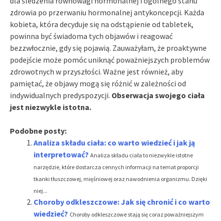
dla śledzenia równowagi hormonalnej i ogólnego stanu
zdrowia po przerwaniu hormonalnej antykoncepcji. Każda
kobieta, która decyduje się na odstąpienie od tabletek,
powinna być świadoma tych objawów i reagować
bezzwłocznie, gdy się pojawią. Zauważyłam, że proaktywne
podejście może pomóc uniknąć poważniejszych problemów
zdrowotnych w przyszłości. Ważne jest również, aby
pamiętać, że objawy mogą się różnić w zależności od
indywidualnych predyspozycji.
Obserwacja swojego ciała
jest niezwykle istotna.
Podobne posty:
Analiza składu ciała: co warto wiedzieć i jak ją
interpretować?
Analiza składu ciała to niezwykle istotne
narzędzie, które dostarcza cennych informacji na temat proporcji
tkanki tłuszczowej, mięśniowej oraz nawodnienia organizmu. Dzięki
niej...
Choroby odkleszczowe: Jak się chronić i co warto
wiedzieć?
Choroby odkleszczowe stają się coraz poważniejszym