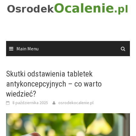
Skip
to
content
Main Menu
Skutki odstawienia tabletek
antykoncepcyjnych – co warto
wiedzieć?
8 października 2025
osrodekocalenie.pl