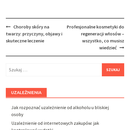
Post
Choroby skóry na
Profesjonalne kosmetyki do
navigation
twarzy: przyczyny, objawy i
regeneracji włosów –
skuteczne leczenie
wszystko, co musisz
wiedzieć
Szukaj:
UZALEŻNIENIA
Jak rozpoznać uzależnienie od alkoholu u bliskiej
osoby
Uzależnienie od internetowych zakupów: jak