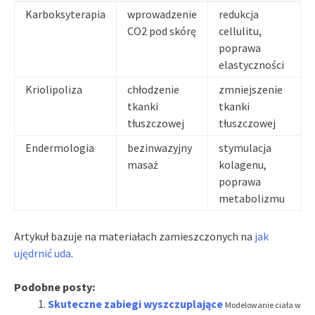
Karboksyterapia
wprowadzenie
redukcja
CO2 pod skórę
cellulitu,
poprawa
elastyczności
Kriolipoliza
chłodzenie
zmniejszenie
tkanki
tkanki
tłuszczowej
tłuszczowej
Endermologia
bezinwazyjny
stymulacja
masaż
kolagenu,
poprawa
metabolizmu
Artykuł bazuje na materiałach zamieszczonych na
jak
ujędrnić uda
.
Podobne posty:
Skuteczne zabiegi wyszczuplające
Modelowanie ciała w