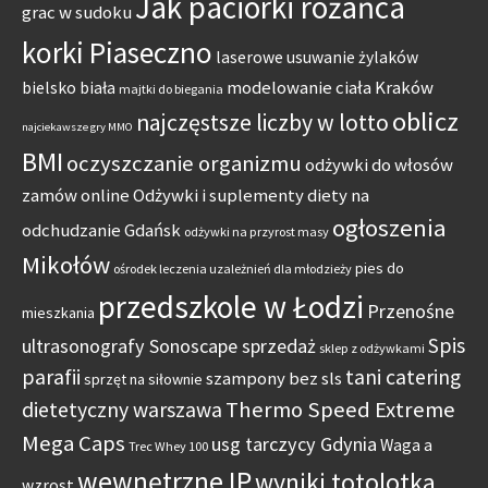
Jak paciorki różańca
grac w sudoku
korki Piaseczno
laserowe usuwanie żylaków
modelowanie ciała Kraków
bielsko biała
majtki do biegania
oblicz
najczęstsze liczby w lotto
najciekawsze gry MMO
BMI
oczyszczanie organizmu
odżywki do włosów
zamów online
Odżywki i suplementy diety na
ogłoszenia
odchudzanie Gdańsk
odżywki na przyrost masy
Mikołów
pies do
ośrodek leczenia uzależnień dla młodzieży
przedszkole w Łodzi
Przenośne
mieszkania
Spis
ultrasonografy Sonoscape sprzedaż
sklep z odżywkami
parafii
tani catering
szampony bez sls
sprzęt na siłownie
Thermo Speed Extreme
dietetyczny warszawa
Mega Caps
usg tarczycy Gdynia
Waga a
Trec Whey 100
wewnętrzne IP
wyniki totolotka
wzrost