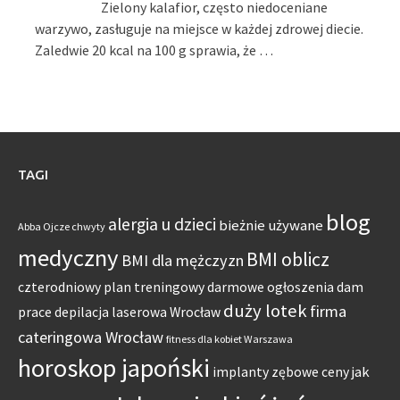
Zielony kalafior, często niedoceniane
warzywo, zasługuje na miejsce w każdej zdrowej diecie.
Zaledwie 20 kcal na 100 g sprawia, że …
TAGI
blog
alergia u dzieci
bieżnie używane
Abba Ojcze chwyty
medyczny
BMI oblicz
BMI dla mężczyzn
czterodniowy plan treningowy
darmowe ogłoszenia dam
duży lotek
firma
prace
depilacja laserowa Wrocław
cateringowa Wrocław
fitness dla kobiet Warszawa
horoskop japoński
jak
implanty zębowe ceny