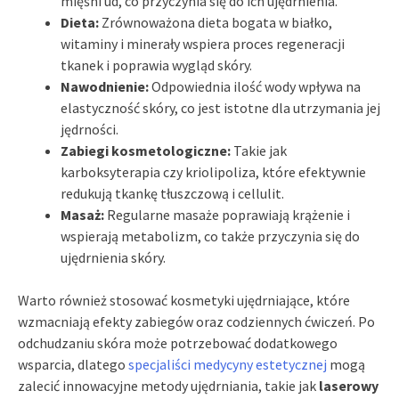
mięśni ud, co przyczynia się do ich ujędrnienia.
Dieta:
Zrównoważona dieta bogata w białko,
witaminy i minerały wspiera proces regeneracji
tkanek i poprawia wygląd skóry.
Nawodnienie:
Odpowiednia ilość wody wpływa na
elastyczność skóry, co jest istotne dla utrzymania jej
jędrności.
Zabiegi kosmetologiczne:
Takie jak
karboksyterapia czy kriolipoliza, które efektywnie
redukują tkankę tłuszczową i cellulit.
Masaż:
Regularne masaże poprawiają krążenie i
wspierają metabolizm, co także przyczynia się do
ujędrnienia skóry.
Warto również stosować kosmetyki ujędrniające, które
wzmacniają efekty zabiegów oraz codziennych ćwiczeń. Po
odchudzaniu skóra może potrzebować dodatkowego
wsparcia, dlatego
specjaliści medycyny estetycznej
mogą
zalecić innowacyjne metody ujędrniania, takie jak
laserowy