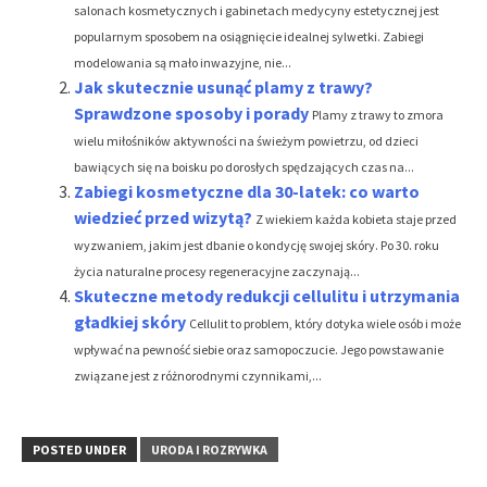
salonach kosmetycznych i gabinetach medycyny estetycznej jest
popularnym sposobem na osiągnięcie idealnej sylwetki. Zabiegi
modelowania są mało inwazyjne, nie...
Jak skutecznie usunąć plamy z trawy?
Sprawdzone sposoby i porady
Plamy z trawy to zmora
wielu miłośników aktywności na świeżym powietrzu, od dzieci
bawiących się na boisku po dorosłych spędzających czas na...
Zabiegi kosmetyczne dla 30-latek: co warto
wiedzieć przed wizytą?
Z wiekiem każda kobieta staje przed
wyzwaniem, jakim jest dbanie o kondycję swojej skóry. Po 30. roku
życia naturalne procesy regeneracyjne zaczynają...
Skuteczne metody redukcji cellulitu i utrzymania
gładkiej skóry
Cellulit to problem, który dotyka wiele osób i może
wpływać na pewność siebie oraz samopoczucie. Jego powstawanie
związane jest z różnorodnymi czynnikami,...
POSTED UNDER
URODA I ROZRYWKA