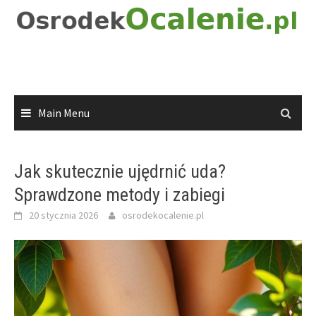
Skip
to
content
Main Menu
Jak skutecznie ujędrnić uda?
Sprawdzone metody i zabiegi
20 stycznia 2026
osrodekocalenie.pl