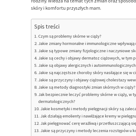
rodziny. Wiedza na temat tych zmian oraz sposobów
skóry i komfortu przyszłych mam.
Spis treści
Czym są problemy skórne w ciąży?
Jakie zmiany hormonalne i immunologiczne wpływają n
Jakie są typowe zmiany fizjologiczne i naczyniowe sk
Jakie są cechy i objawy dermatoz ciążowych, w tym pe
Jakie są objawy alergicznych i autoimmunologicznych
Jakie są najczęstsze choroby skóry nasilające się w ci
Jakie są przyczyny i objawy ciążowej cholestazy wew
Jakie są metody diagnostyki zmian skórnych w ciąży?
Jak bezpiecznie leczyć problemy skórne w ciąży, w 
dermatologicznych?
Jakie kosmetyki i metody pielęgnacji skóry są zaleca
Jak działają emolienty i nawilżające kremy w pielęgna
Jak pielęgnować cerę wrażliwą i przetłuszczającą si
Jakie są przyczyny i metody leczenia rozstępów u ko