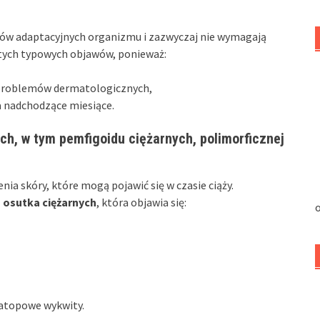
sów adaptacyjnych organizmu i zazwyczaj nie wymagają
 tych typowych objawów, ponieważ:
h problemów dermatologicznych,
a nadchodzące miesiące.
ch, w tym pemfigoidu ciężarnych, polimorficznej
a skóry, które mogą pojawić się w czasie ciąży.
 osutka ciężarnych
, która objawia się:
o
atopowe wykwity.