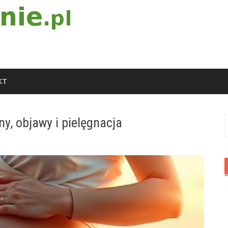
KT
y, objawy i pielęgnacja
S