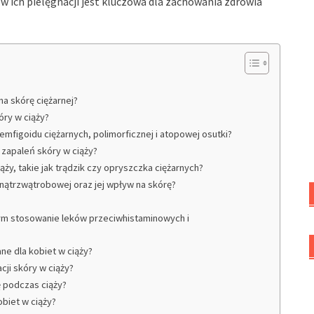
 ich pielęgnacji jest kluczowa dla zachowania zdrowia
a skórę ciężarnej?
óry w ciąży?
mfigoidu ciężarnych, polimorficznej i atopowej osutki?
 zapaleń skóry w ciąży?
ąży, takie jak trądzik czy opryszczka ciężarnych?
nątrzwątrobowej oraz jej wpływ na skórę?
tym stosowanie leków przeciwhistaminowych i
ne dla kobiet w ciąży?
cji skóry w ciąży?
ę podczas ciąży?
biet w ciąży?