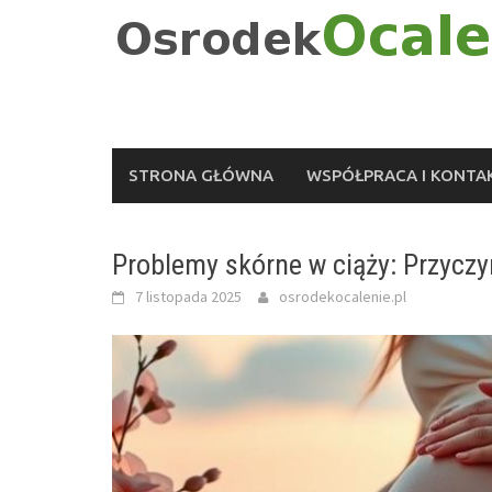
Skip
to
content
STRONA GŁÓWNA
WSPÓŁPRACA I KONTA
Problemy skórne w ciąży: Przyczyn
7 listopada 2025
osrodekocalenie.pl