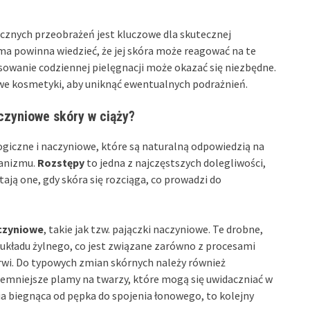
znych przeobrażeń jest kluczowe dla skutecznej
ama powinna wiedzieć, że jej skóra może reagować na te
owanie codziennej pielęgnacji może okazać się niezbędne.
nowe kosmetyki, aby uniknąć ewentualnych podrażnień.
aczyniowe skóry w ciąży?
ogiczne i naczyniowe, które są naturalną odpowiedzią na
ganizmu.
Rozstępy
to jedna z najczęstszych dolegliwości,
ją one, gdy skóra się rozciąga, co prowadzi do
czyniowe
, takie jak tzw. pajączki naczyniowe. Te drobne,
 układu żylnego, co jest związane zarówno z procesami
rwi. Do typowych zmian skórnych należy również
ciemniejsze plamy na twarzy, które mogą się uwidaczniać w
inia biegnąca od pępka do spojenia łonowego, to kolejny