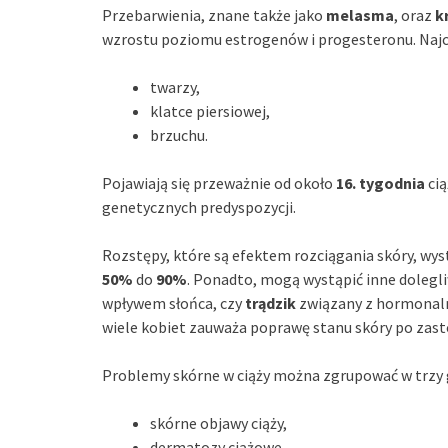
Przebarwienia, znane także jako
melasma
, oraz
k
wzrostu poziomu estrogenów i progesteronu. Najc
twarzy,
klatce piersiowej,
brzuchu.
Pojawiają się przeważnie od około
16. tygodnia
cią
genetycznych predyspozycji.
Rozstępy, które są efektem rozciągania skóry, wyst
50%
do
90%
. Ponadto, mogą wystąpić inne dolegli
wpływem słońca, czy
trądzik
związany z hormonaln
wiele kobiet zauważa poprawę stanu skóry po zas
Problemy skórne w ciąży można zgrupować w trzy 
skórne objawy ciąży,
dermatozy ciążowe,