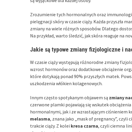
są wyjątkowe dla każdej osoby.
Zrozumienie tych hormonalnych oraz immunologic
pielęgnacji skóry w czasie ciąży. Każda przyszła m
zmiany na wiele różnych sposobów. Dlatego dostos
Na przykład, warto śledzić, jak skóra reaguje na 
Jakie są typowe zmiany fizjologiczne i n
W czasie ciąży występują różnorodne zmiany fizjol
wzrost hormonów oraz dodatkowe obciążenie or
które dotykają ponad 90% przyszłych matek. Powsta
uszkodzenia włókien kolagenowych.
Innym często spotykanym objawem są
zmiany na
czerwone plamki pojawiają się wskutek obciążenia
hormonalnymi, jak i ze wzrastającym ciśnieniem k
melasma
, znana jako „mask of pregnancy”, czyli 
trakcie ciąży. Z kolei
kresa czarna
, czyli ciemna l