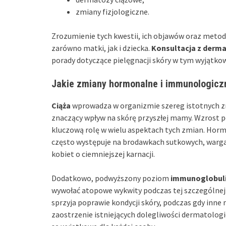
zmiany fizjologiczne.
Zrozumienie tych kwestii, ich objawów oraz metod 
zarówno matki, jak i dziecka.
Konsultacja z derm
porady dotyczące pielęgnacji skóry w tym wyjątko
Jakie zmiany hormonalne i immunologiczn
Ciąża
wprowadza w organizmie szereg istotnych 
znaczący wpływ na skórę przyszłej mamy. Wzrost
kluczową rolę w wielu aspektach tych zmian. Horm
często występuje na brodawkach sutkowych, warg
kobiet o ciemniejszej karnacji.
Dodatkowo, podwyższony poziom
immunoglobuli
wywołać atopowe wykwity podczas tej szczególnej 
sprzyja poprawie kondycji skóry, podczas gdy inn
zaostrzenie istniejących dolegliwości dermatolog