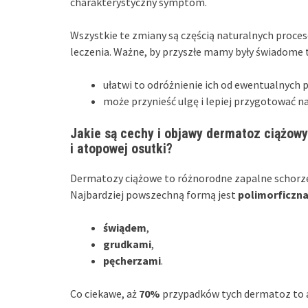
charakterystyczny symptom.
Wszystkie te zmiany są częścią naturalnych proce
leczenia. Ważne, by przyszłe mamy były świadome
ułatwi to odróżnienie ich od ewentualnyc
może przynieść ulgę i lepiej przygotować n
Jakie są cechy i objawy dermatoz ciążowy
i atopowej osutki?
Dermatozy ciążowe to różnorodne zapalne schorzeni
Najbardziej powszechną formą jest
polimorficzna
świądem
,
grudkami
,
pęcherzami
.
Co ciekawe, aż
70%
przypadków tych dermatoz to 