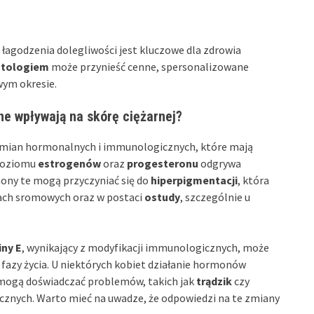
łagodzenia dolegliwości jest kluczowe dla zdrowia
atologiem
może przynieść cenne, spersonalizowane
wym okresie.
e wpływają na skórę ciężarnej?
zmian hormonalnych i immunologicznych, które mają
 poziomu
estrogenów
oraz
progesteronu
odgrywa
ony te mogą przyczyniać się do
hiperpigmentacji
, która
ach sromowych oraz w postaci
ostudy
, szczególnie u
ny E
, wynikający z modyfikacji immunologicznych, może
fazy życia. U niektórych kobiet działanie hormonów
e mogą doświadczać problemów, takich jak
trądzik
czy
icznych. Warto mieć na uwadze, że odpowiedzi na te zmiany