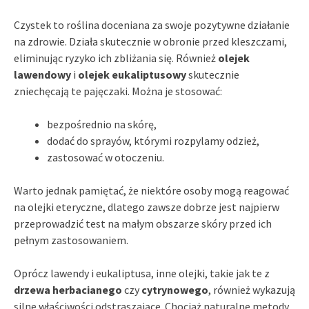
Czystek to roślina doceniana za swoje pozytywne działanie
na zdrowie. Działa skutecznie w obronie przed kleszczami,
eliminując ryzyko ich zbliżania się. Również
olejek
lawendowy
i
olejek eukaliptusowy
skutecznie
zniechęcają te pajęczaki. Można je stosować:
bezpośrednio na skórę,
dodać do sprayów, którymi rozpylamy odzież,
zastosować w otoczeniu.
Warto jednak pamiętać, że niektóre osoby mogą reagować
na olejki eteryczne, dlatego zawsze dobrze jest najpierw
przeprowadzić test na małym obszarze skóry przed ich
pełnym zastosowaniem.
Oprócz lawendy i eukaliptusa, inne olejki, takie jak te z
drzewa herbacianego
czy
cytrynowego
, również wykazują
silne właściwości odstraszające. Chociaż naturalne metody