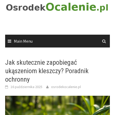
Skip
to
content
Main Menu
Jak skutecznie zapobiegać
ukąszeniom kleszczy? Poradnik
ochronny
16 października 2025
osrodekocalenie.pl