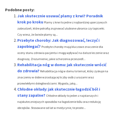
Podobne posty:
Jak skutecznie usuwać plamy z krwi? Poradnik
krok po kroku
Plamy z krwi to jedne z najbardziej uporczywych
zabrudzeń, które potrafią zrujnować ulubione ubrania czy tapicerki.
Czy wiesz, że świeże plamy są...
Przebyte choroby: Jak diagnozować, leczyć i
zapobiegać?
Przebyte choroby mają kluczowe znaczenie dla
oceny stanu zdrowia pacjenta i mogą wpływać na dalsze leczenie oraz
diagnozę. Zrozumienie, jakie schorzenia przeszedł...
Rehabilitacja nóg w domu: jak skutecznie wrócić
do zdrowia?
Rehabilitacja nóg w domu to temat, który zyskuje na
znaczeniu w dobie wzrastającej liczby osób z urazami oraz
przewlekłymi dolegliwościami. Wygoda, jaką...
Chłodne okłady: jak skutecznie łagodzić ból i
stany zapalne?
Chłodne okłady to jeden z najstarszych i
najskuteczniejszych sposobów na łagodzenie bólu oraz redukcję
obrzęków. Stosowane od lat w medycynie, te proste...