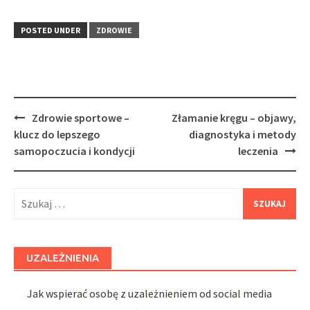
POSTED UNDER
ZDROWIE
Post
Zdrowie sportowe –
Złamanie kręgu – objawy,
navigation
klucz do lepszego
diagnostyka i metody
samopoczucia i kondycji
leczenia
Szukaj:
UZALEŻNIENIA
Jak wspierać osobę z uzależnieniem od social media