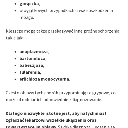
gorączka
,
w wyjątkowych przypadkach trwałe uszkodzenia
mózgu.
Kleszcze mogą także przekazywać inne groźne schorzenia,
takie jak:
anaplazmoza
,
bartoneloza
,
babeszjoza
,
tularemia
,
erlichioza monocytarna
.
Często objawy tych chorób przypominają te grypowe, co
może utrudniać ich odpowiednie zdiagnozowanie.
Dlatego niezwykle istotne jest, aby natychmiast
zgłaszać lekarzowi wszelkie ukąszenia oraz
towarzyszące im objawy.
Szybka diagnoza i leczenie są