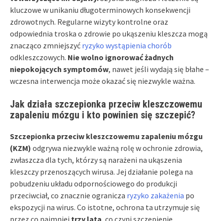
kluczowe w unikaniu długoterminowych konsekwencji
zdrowotnych. Regularne wizyty kontrolne oraz
odpowiednia troska o zdrowie po ukąszeniu kleszcza mogą
znacząco zmniejszyć
ryzyko wystąpienia chorób
odkleszczowych.
Nie wolno ignorować żadnych
niepokojących symptomów
, nawet jeśli wydają się błahe –
wczesna interwencja może okazać się niezwykle ważna.
Jak działa szczepionka przeciw kleszczowemu
zapaleniu mózgu i kto powinien się szczepić?
Szczepionka przeciw kleszczowemu zapaleniu mózgu
(KZM)
odgrywa niezwykle ważną rolę w ochronie zdrowia,
zwłaszcza dla tych, którzy są narażeni na ukąszenia
kleszczy przenoszących wirusa. Jej działanie polega na
pobudzeniu układu odpornościowego do produkcji
przeciwciał, co znacznie ogranicza
ryzyko zakażenia
po
ekspozycji na wirus. Co istotne, ochrona ta utrzymuje się
przez co najmniej
trzy lata
, co czyni szczepienie