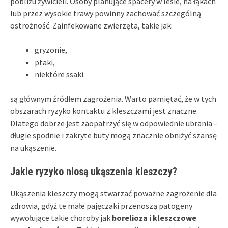
pobliżu żywicieli. Osoby planujące spacery w lesie, na łąkach
lub przez wysokie trawy powinny zachować szczególną
ostrożność. Zainfekowane zwierzęta, takie jak:
gryzonie,
ptaki,
niektóre ssaki.
są głównym źródłem zagrożenia. Warto pamiętać, że w tych
obszarach ryzyko kontaktu z kleszczami jest znaczne.
Dlatego dobrze jest zaopatrzyć się w odpowiednie ubrania –
długie spodnie i zakryte buty mogą znacznie obniżyć szansę
na ukąszenie.
Jakie ryzyko niosą ukąszenia kleszczy?
Ukąszenia kleszczy mogą stwarzać poważne zagrożenie dla
zdrowia, gdyż te małe pajęczaki przenoszą patogeny
wywołujące takie choroby jak
borelioza
i
kleszczowe