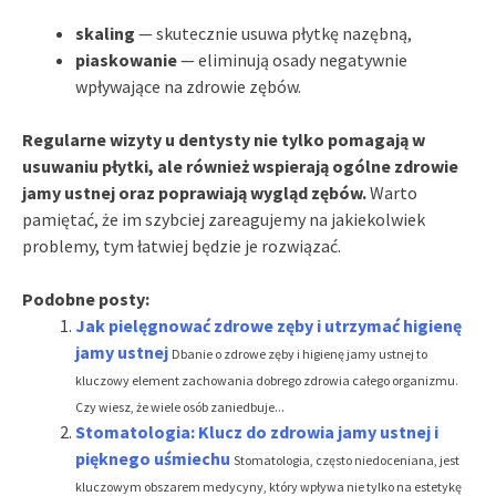
skaling
— skutecznie usuwa płytkę nazębną,
piaskowanie
— eliminują osady negatywnie
wpływające na zdrowie zębów.
Regularne wizyty u dentysty nie tylko pomagają w
usuwaniu płytki, ale również wspierają ogólne zdrowie
jamy ustnej oraz poprawiają wygląd zębów.
Warto
pamiętać, że im szybciej zareagujemy na jakiekolwiek
problemy, tym łatwiej będzie je rozwiązać.
Podobne posty:
Jak pielęgnować zdrowe zęby i utrzymać higienę
jamy ustnej
Dbanie o zdrowe zęby i higienę jamy ustnej to
kluczowy element zachowania dobrego zdrowia całego organizmu.
Czy wiesz, że wiele osób zaniedbuje...
Stomatologia: Klucz do zdrowia jamy ustnej i
pięknego uśmiechu
Stomatologia, często niedoceniana, jest
kluczowym obszarem medycyny, który wpływa nie tylko na estetykę