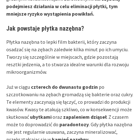
podejmiesz działania w celu eliminacji płytki, tym
mniejsze ryzyko wystąpienia powikłań.
Jak powstaje płytka nazębna?
Płytka nazębna to lepki film bakterii, który zaczyna
osadzać się na zębach zaledwie kilka minut po ich umyciu.
Tworzy się szczególnie w miejscach, gdzie pozostają
resztki jedzenia, a to stwarza idealne warunki dla rozwoju
mikroorganizmów.
Już w ciągu
czterech do dwunastu godzin
po
szczotkowaniu na zębach gromadzą się bakterie oraz cukry.
Te elementy zaczynają się łączyć, co prowadzi do produkcji
kwasów. Kwasy te atakują szkliwo, co w konsekwencji może
skutkować
ubytkami
oraz
zapaleniem dziąseł
. Z czasem
może to doprowadzić do
paradontozy
. Gdy płytka nazębna
nie jest regularnie usuwana, zaczyna mineralizować,
przekształcając się w
kamień nazębny
.