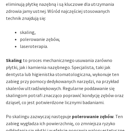
eliminują płytkę nazębną i są kluczowe dla utrzymania
zdrowia jamy ustnej. Wśród najczęściej stosowanych
technik znajdują się:
skaling,
polerowanie zębów,
laseroterapia.
Skaling
to proces mechanicznego usuwania zarówno
płytki, jak i kamienia nazębnego. Specjalista, taki jak
dentysta lub higienistka stomatologiczna, wykonuje ten
zabieg przy pomocy dedykowanych narzędzi, na przykład
skalerów ultradźwiękowych. Regularne poddawanie się
skalingom potrafi znacząco poprawić kondycję zębów oraz
dziąseł, co jest potwierdzone licznymi badaniami.
Po skalingu zazwyczaj następuje
polerowanie zębów
. Ten
zabieg wygładza ich powierzchnię, co zmniejsza ryzyko
odkładania się płytki i w efekcie poprawia walory estetyczne