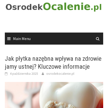
Skip
to
content
Main Menu
Jak płytka nazębna wpływa na zdrowie
jamy ustnej? Kluczowe informacje
4 października 2025
osrodekocalenie.pl