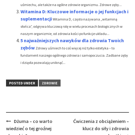
uśmiechu, ale także na ogólne zdrowie organizmu. Zdrowe zęby...
Witamina D: Kluczowe informacje o jej funkcjach i
suplementacji
Witamina D, często nazywana „witaminą
słońca”, odgrywa kluczową rolę w wielu procesach biologicznych w
naszym organizmie, od zdrowia kości po funkcje układu...
5 najważniejszych nawyków dla zdrowia Twoich
zębów
Zdrowy uśmiech to coś więcej niż tylko estetyka – to
fundament naszego ogólnego zdrowia i samopoczucia. Zadbane zęby
i dziąsła pozwalają uniknąć...
POSTED UNDER
ZDROWIE
Post
Dżuma – co warto
Ćwiczenia z obciążeniem –
navigation
wiedzieć o tej groźnej
klucz do siły i zdrowia