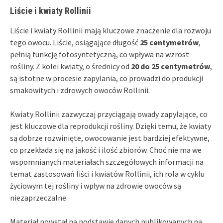
Liście i kwiaty Rollinii
Liście i kwiaty Rollinii mają kluczowe znaczenie dla rozwoju
tego owocu. Liście, osiągające długość
25 centymetrów
,
pełnią funkcję fotosyntetyczną, co wpływa na wzrost
rośliny. Z kolei kwiaty, o średnicy od
20 do 25 centymetrów
,
są istotne w procesie zapylania, co prowadzi do produkcji
smakowitych i zdrowych owoców Rollinii.
Kwiaty Rollinii zazwyczaj przyciągają owady zapylające, co
jest kluczowe dla reprodukcji rośliny. Dzięki temu, że kwiaty
są dobrze rozwinięte, owocowanie jest bardziej efektywne,
co przekłada się na jakość i ilość zbiorów. Choć nie ma we
wspomnianych materiałach szczegółowych informacji na
temat zastosowań liści i kwiatów Rollinii, ich rola w cyklu
życiowym tej rośliny i wpływ na zdrowie owoców są
niezaprzeczalne.
Materiał powstał na podstawie danych publikowanych na