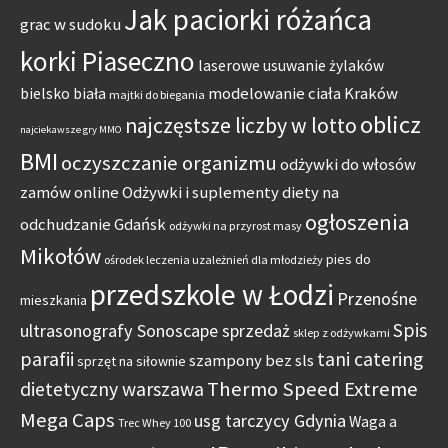
Jak paciorki różańca
grac w sudoku
korki Piaseczno
laserowe usuwanie żylaków
modelowanie ciała Kraków
bielsko biała
majtki do biegania
oblicz
najczęstsze liczby w lotto
najciekawsze gry MMO
BMI
oczyszczanie organizmu
odżywki do włosów
zamów online
Odżywki i suplementy diety na
ogłoszenia
odchudzanie Gdańsk
odżywki na przyrost masy
Mikołów
pies do
ośrodek leczenia uzależnień dla młodzieży
przedszkole w Łodzi
Przenośne
mieszkania
Spis
ultrasonografy Sonoscape sprzedaż
sklep z odżywkami
parafii
tani catering
szampony bez sls
sprzęt na siłownie
Thermo Speed Extreme
dietetyczny warszawa
Mega Caps
usg tarczycy Gdynia
Waga a
Trec Whey 100