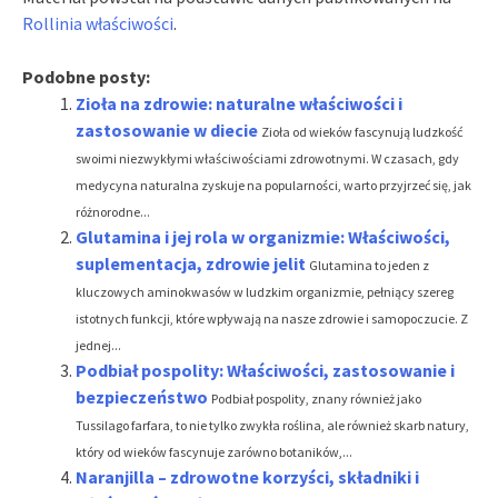
Rollinia właściwości
.
Podobne posty:
Zioła na zdrowie: naturalne właściwości i
zastosowanie w diecie
Zioła od wieków fascynują ludzkość
swoimi niezwykłymi właściwościami zdrowotnymi. W czasach, gdy
medycyna naturalna zyskuje na popularności, warto przyjrzeć się, jak
różnorodne...
Glutamina i jej rola w organizmie: Właściwości,
suplementacja, zdrowie jelit
Glutamina to jeden z
kluczowych aminokwasów w ludzkim organizmie, pełniący szereg
istotnych funkcji, które wpływają na nasze zdrowie i samopoczucie. Z
jednej...
Podbiał pospolity: Właściwości, zastosowanie i
bezpieczeństwo
Podbiał pospolity, znany również jako
Tussilago farfara, to nie tylko zwykła roślina, ale również skarb natury,
który od wieków fascynuje zarówno botaników,...
Naranjilla – zdrowotne korzyści, składniki i