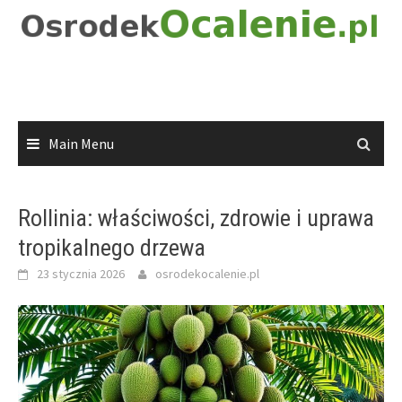
Skip
to
content
Main Menu
Rollinia: właściwości, zdrowie i uprawa
tropikalnego drzewa
23 stycznia 2026
osrodekocalenie.pl