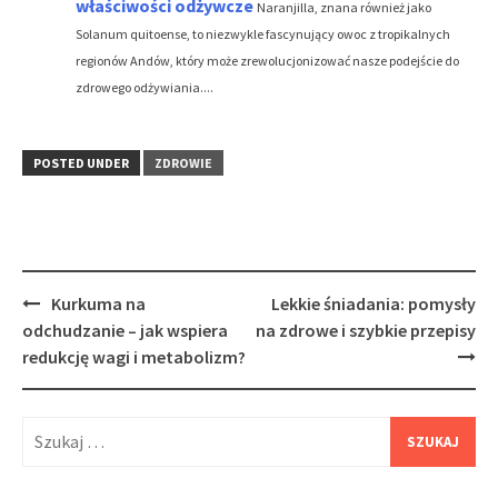
właściwości odżywcze
Naranjilla, znana również jako
Solanum quitoense, to niezwykle fascynujący owoc z tropikalnych
regionów Andów, który może zrewolucjonizować nasze podejście do
zdrowego odżywiania....
POSTED UNDER
ZDROWIE
Post
Kurkuma na
Lekkie śniadania: pomysły
navigation
odchudzanie – jak wspiera
na zdrowe i szybkie przepisy
redukcję wagi i metabolizm?
Szukaj: