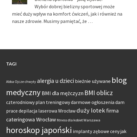
Wybór dobrej bielizny sportowej może
mieć duży wpływ na komfort ćwiczeń, jak i również na
nasze zdrowie. Musimy pamiętać, że …
TAGI
blog
alergia u dzieci
bieżnie używane
Abba Ojcze chwyty
medyczny
BMI oblicz
BMI dla mężczyzn
czterodniowy plan treningowy
darmowe ogłoszenia dam
duży lotek
firma
prace
depilacja laserowa Wrocław
cateringowa Wrocław
fitness dla kobiet Warszawa
horoskop japoński
jak
implanty zębowe ceny