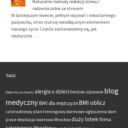
Naturalne metody redukcji stresu i
radzenia sobie ze stresem
W dzisiejszym świecie, pełnym wyzwań i nieustannego
pośpiechu, stres stał się nieodłącznym elementem
naszego życia. Często zastanawiamy się, jak
skutecznie …
TAGI
blog
alergia u dzieci
bieżnie używane
Abba Ojcze chwyty
medyczny
BMI oblicz
BMI dla mężczyzn
czterodniowy plan treningowy
darmowe ogłoszenia dam
duży lotek
firma
prace
depilacja laserowa Wrocław
cateringowa Wrocław