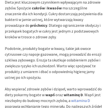
Dieta jest kluczowym czynnikiem wpływającym na zdrowie
zębów. Spożycie
cukrów
i
kwasów
ma szczególne
znaczenie dla ich kondycji. Cukry dostarczają pożywienia dla
bakterii w jamie ustnej, które wytwarzają kwasy
prowadzące do
próchnicy
. Dlatego ograniczenie słodyczy i
przekąsek bogatych w cukry jest jednym z podstawowych
kroków w trosce o zdrowe zęby.
Podobnie, produkty bogate w kwasy, takie jak owoce
cytrusowe czy napoje gazowane, mogą prowadzić do erozji
szkliwa zębowego. Erozja ta skutkuje osłabieniem zębów i
zwiększa ryzyko ich uszkodzeń. Warto więc spożywać te
produkty z umiarem i dbać o odpowiednią higienę jamy
ustnej po ich spożyciu.
Aby wspierać zdrowie zębów i dziąseł, warto wprowadzić do
diety pokarmy bogate w
wapń
oraz
witaminę D
. Wapń jest
niezbędny do budowy mocnych zębów, a
witamina D
poprawia wchłanianie tego minerału. Do najlepszych źródeł