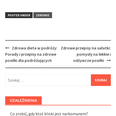
POSTED UNDER
ZDROWIE
Post
Zdrowa dieta w podróży:
Zdrowe przepisy na sałatki:
navigation
Porady i przepisy na zdrowe
pomysły na lekkie i
posiłki dla podróżujących
odżywcze posiłki
Szukaj:
UZALEŻNIENIA
Co zrobić, gdy ktoś bliski jest narkomanem?