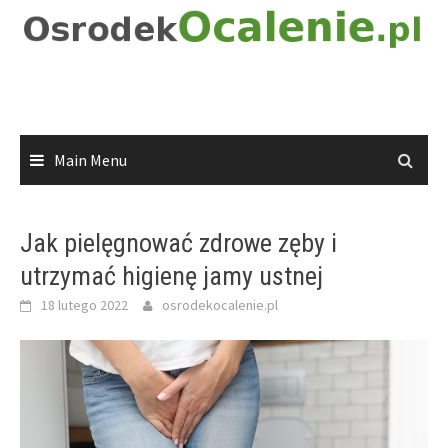
Skip
to
content
Main Menu
Jak pielęgnować zdrowe zęby i
utrzymać higienę jamy ustnej
18 lutego 2022
osrodekocalenie.pl