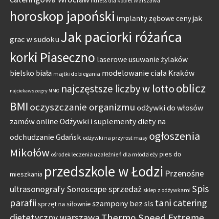
fitness dla kobiet Warszawa
horoskop japoński
jak
implanty zębowe ceny
Jak paciorki różańca
grac w sudoku
korki Piaseczno
laserowe usuwanie żylaków
modelowanie ciała Kraków
bielsko biała
majtki do biegania
oblicz
najczęstsze liczby w lotto
najciekawsze gry MMO
BMI
oczyszczanie organizmu
odżywki do włosów
zamów online
Odżywki i suplementy diety na
ogłoszenia
odchudzanie Gdańsk
odżywki na przyrost masy
Mikołów
pies do
ośrodek leczenia uzależnień dla młodzieży
przedszkole w Łodzi
Przenośne
mieszkania
Spis
ultrasonografy Sonoscape sprzedaż
sklep z odżywkami
parafii
tani catering
szampony bez sls
sprzęt na siłownie
Thermo Speed Extreme
dietetyczny warszawa