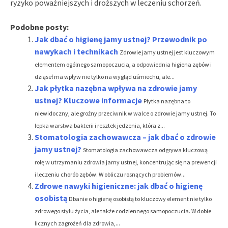
ryzyko poważniejszych i droższych w leczeniu schorzeń.
Podobne posty:
Jak dbać o higienę jamy ustnej? Przewodnik po
nawykach i technikach
Zdrowie jamy ustnej jest kluczowym
elementem ogólnego samopoczucia, a odpowiednia higiena zębów i
dziąseł ma wpływ nie tylko na wygląd uśmiechu, ale...
Jak płytka nazębna wpływa na zdrowie jamy
ustnej? Kluczowe informacje
Płytka nazębna to
niewidoczny, ale groźny przeciwnik w walce o zdrowie jamy ustnej. To
lepka warstwa bakterii i resztek jedzenia, która z...
Stomatologia zachowawcza – jak dbać o zdrowie
jamy ustnej?
Stomatologia zachowawcza odgrywa kluczową
rolę w utrzymaniu zdrowia jamy ustnej, koncentrując się na prewencji
i leczeniu chorób zębów. W obliczu rosnących problemów...
Zdrowe nawyki higieniczne: jak dbać o higienę
osobistą
Dbanie o higienę osobistą to kluczowy element nie tylko
zdrowego stylu życia, ale także codziennego samopoczucia. W dobie
licznych zagrożeń dla zdrowia,...