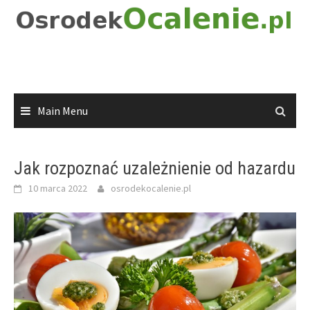
Skip
to
content
Main Menu
Jak rozpoznać uzależnienie od hazardu
10 marca 2022
osrodekocalenie.pl