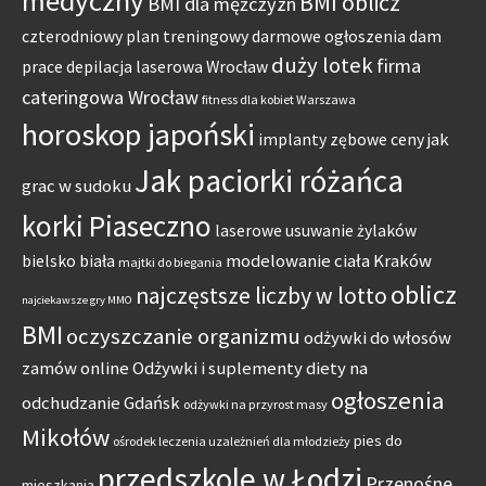
medyczny
BMI oblicz
BMI dla mężczyzn
czterodniowy plan treningowy
darmowe ogłoszenia dam
duży lotek
firma
prace
depilacja laserowa Wrocław
cateringowa Wrocław
fitness dla kobiet Warszawa
horoskop japoński
jak
implanty zębowe ceny
Jak paciorki różańca
grac w sudoku
korki Piaseczno
laserowe usuwanie żylaków
modelowanie ciała Kraków
bielsko biała
majtki do biegania
oblicz
najczęstsze liczby w lotto
najciekawsze gry MMO
BMI
oczyszczanie organizmu
odżywki do włosów
zamów online
Odżywki i suplementy diety na
ogłoszenia
odchudzanie Gdańsk
odżywki na przyrost masy
Mikołów
pies do
ośrodek leczenia uzależnień dla młodzieży
przedszkole w Łodzi
Przenośne
mieszkania