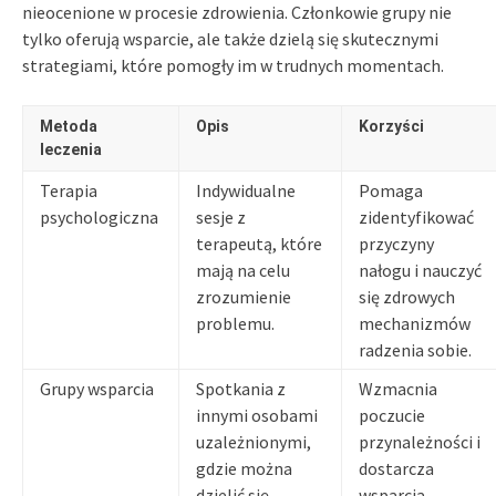
nieocenione w procesie zdrowienia. Członkowie grupy nie
tylko oferują wsparcie, ale także dzielą się skutecznymi
strategiami, które pomogły im w trudnych momentach.
Metoda
Opis
Korzyści
leczenia
Terapia
Indywidualne
Pomaga
psychologiczna
sesje z
zidentyfikować
terapeutą, które
przyczyny
mają na celu
nałogu i nauczyć
zrozumienie
się zdrowych
problemu.
mechanizmów
radzenia sobie.
Grupy wsparcia
Spotkania z
Wzmacnia
innymi osobami
poczucie
uzależnionymi,
przynależności i
gdzie można
dostarcza
dzielić się
wsparcia