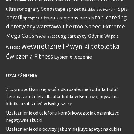
Spis
ultrasonografy Sonoscape sprzedaż
sklep z odżywkami
parafii
tani catering
szampony bez sls
sprzęt na siłownie
Thermo Speed Extreme
dietetyczny warszawa
Mega Caps
usg tarczycy Gdynia
Waga a
Trec Whey 100
wewnętrzne IP
wyniki totolotka
wzrost
Ćwiczenia Fitness
Łysienie leczenie
UZALEŻNIENIA
Z czym spotkam się w ośrodku uzależnień od alkoholu?
Terapia zamknięta dla alkoholików Bemowo, prywatna
klinika uzależnień w Bydgoszczy
Uzależnienie od telefonu komórkowego: jak ograniczyć
negatywne skutki
Uzależnienie od słodyczy: jak zmniejszyć apetyt na cukier