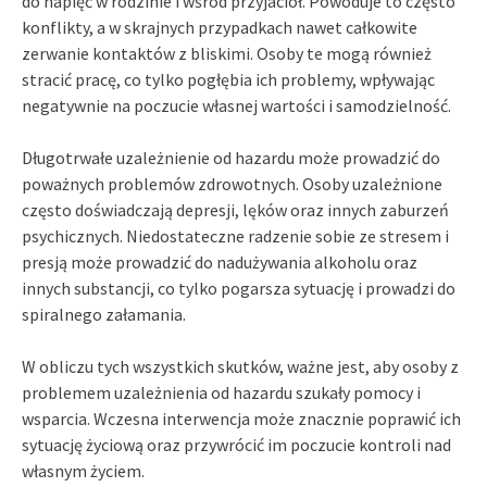
do napięć w rodzinie i wśród przyjaciół. Powoduje to często
konflikty, a w skrajnych przypadkach nawet całkowite
zerwanie kontaktów z bliskimi. Osoby te mogą również
stracić pracę, co tylko pogłębia ich problemy, wpływając
negatywnie na poczucie własnej wartości i samodzielność.
Długotrwałe uzależnienie od hazardu może prowadzić do
poważnych problemów zdrowotnych. Osoby uzależnione
często doświadczają depresji, lęków oraz innych zaburzeń
psychicznych. Niedostateczne radzenie sobie ze stresem i
presją może prowadzić do nadużywania alkoholu oraz
innych substancji, co tylko pogarsza sytuację i prowadzi do
spiralnego załamania.
W obliczu tych wszystkich skutków, ważne jest, aby osoby z
problemem uzależnienia od hazardu szukały pomocy i
wsparcia. Wczesna interwencja może znacznie poprawić ich
sytuację życiową oraz przywrócić im poczucie kontroli nad
własnym życiem.