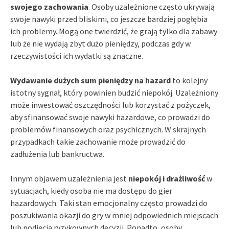
swojego zachowania
. Osoby uzależnione często ukrywają
swoje nawyki przed bliskimi, co jeszcze bardziej pogłębia
ich problemy. Mogą one twierdzić, że grają tylko dla zabawy
lub że nie wydają zbyt dużo pieniędzy, podczas gdy w
rzeczywistości ich wydatki są znaczne.
Wydawanie dużych sum pieniędzy na hazard
to kolejny
istotny sygnał, który powinien budzić niepokój. Uzależniony
może inwestować oszczędności lub korzystać z pożyczek,
aby sfinansować swoje nawyki hazardowe, co prowadzi do
problemów finansowych oraz psychicznych. W skrajnych
przypadkach takie zachowanie może prowadzić do
zadłużenia lub bankructwa.
Innym objawem uzależnienia jest
niepokój i drażliwość
w
sytuacjach, kiedy osoba nie ma dostępu do gier
hazardowych. Taki stan emocjonalny często prowadzi do
poszukiwania okazji do gry w mniej odpowiednich miejscach
lub podjęcia ryzykownych decyzji. Ponadto, osoby