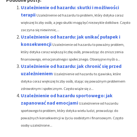
Uzależnienie od hazardu: skutki i możliwości
terapii
Uzależnienie od hazardu to problem, który dotyka coraz
większej liczby osób, a jego skutki mogą być niezwykle dotkliwe. Często
zaczyna się niewinnie,...
Uzależnienie od hazardu: jak unikać pułapek i
konsekwencji
Uzależnienie od hazardu to poważny problem,
który dotyka coraz większą liczbę osób, prowadząc do zniszczenia
finansowego, emocjonalnego i społecznego. Obsesyjne myśli o...
Uzależnienie od hazardu: jak chronić się przed
uzależnieniem
Uzależnienie od hazardu to zjawisko, które
dotyka coraz większej liczby osób, stając się poważnym problemem
zdrowotnym i społecznym. Często wiąże się z...
Uzależnienie od hazardu sportowego: jak
zapanować nad emocjami
Uzależnienie od hazardu
sportowego to problem, który dotyka wielu ludzi, prowadząc do
poważnych konsekwencji w życiu osobistym i finansowym. Często
osoby uzależnione...