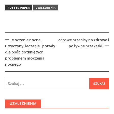
POSTED UNDER
UZALEŻNIENIA
Post
Moczenie nocne:
Zdrowe przepisy na zdrowe i
navigation
Przyczyny, leczenie i porady
pożywne przekąski
dla osób dotkniętych
problemem moczenia
nocnego
Szukaj:
UZALEŻNIENIA