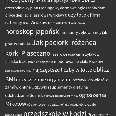
BMI dla mężczyzn
czterodniowy plan treningowy
darmowe ogłoszenia dam
duży lotek
firma
prace
depilacja laserowa Wrocław
cateringowa Wrocław
fitness dla kobiet Warszawa
horoskop japoński
jak
implanty zębowe ceny
Jak paciorki różańca
grac w sudoku
korki Piaseczno
laserowe usuwanie żylaków
modelowanie ciała Kraków
bielsko biała
majtki do biegania
oblicz
najczęstsze liczby w lotto
najciekawsze gry MMO
BMI
oczyszczanie organizmu
odżywki do włosów
zamów online
Odżywki i suplementy diety na
ogłoszenia
odchudzanie Gdańsk
odżywki na przyrost masy
Mikołów
pies do
ośrodek leczenia uzależnień dla młodzieży
przedszkole w Łodzi
Przenośne
mieszkania