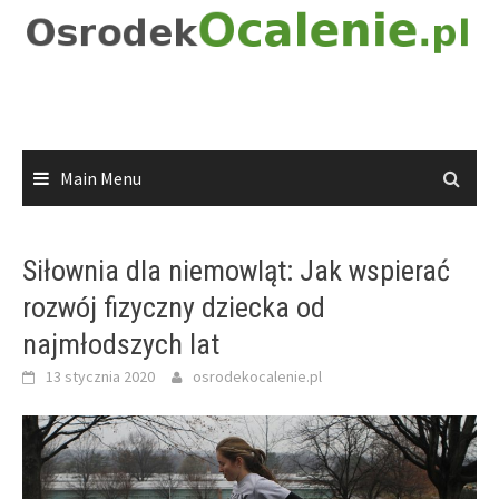
Skip
to
content
Main Menu
Siłownia dla niemowląt: Jak wspierać
rozwój fizyczny dziecka od
najmłodszych lat
13 stycznia 2020
osrodekocalenie.pl