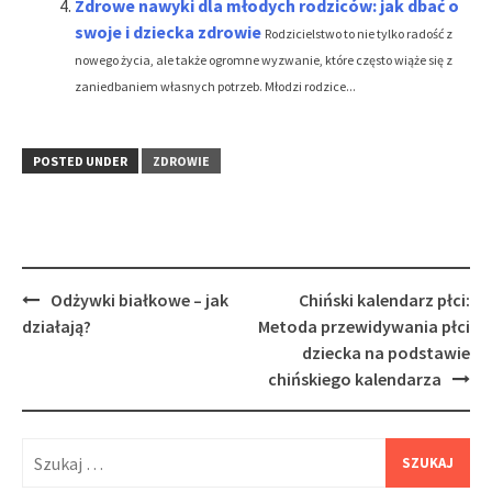
Zdrowe nawyki dla młodych rodziców: jak dbać o
swoje i dziecka zdrowie
Rodzicielstwo to nie tylko radość z
nowego życia, ale także ogromne wyzwanie, które często wiąże się z
zaniedbaniem własnych potrzeb. Młodzi rodzice...
POSTED UNDER
ZDROWIE
Post
Odżywki białkowe – jak
Chiński kalendarz płci:
navigation
działają?
Metoda przewidywania płci
dziecka na podstawie
chińskiego kalendarza
Szukaj: