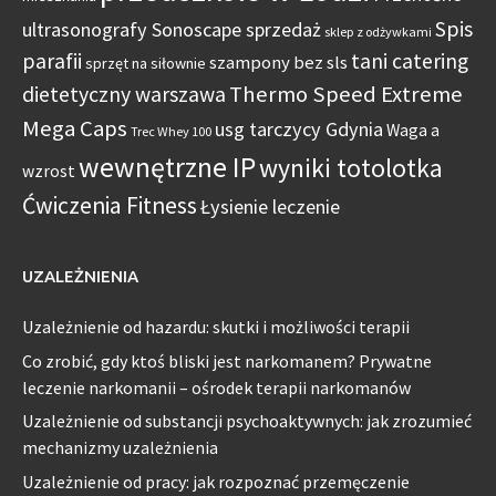
Spis
ultrasonografy Sonoscape sprzedaż
sklep z odżywkami
parafii
tani catering
szampony bez sls
sprzęt na siłownie
Thermo Speed Extreme
dietetyczny warszawa
Mega Caps
usg tarczycy Gdynia
Waga a
Trec Whey 100
wewnętrzne IP
wyniki totolotka
wzrost
Ćwiczenia Fitness
Łysienie leczenie
UZALEŻNIENIA
Uzależnienie od hazardu: skutki i możliwości terapii
Co zrobić, gdy ktoś bliski jest narkomanem? Prywatne
leczenie narkomanii – ośrodek terapii narkomanów
Uzależnienie od substancji psychoaktywnych: jak zrozumieć
mechanizmy uzależnienia
Uzależnienie od pracy: jak rozpoznać przemęczenie