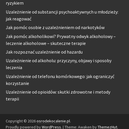
ryzykiem
Uzależnienie od substancji psychoaktywnych u młodzieży:
jak reagować
Jak pomóc osobie z uzależnieniem od narkotyków
Jak pomóc alkoholikowi? Prywatny odwyk alkoholowy –
leczenie alkoholowe – skuteczne terapie
Jak rozpoznać uzależnienie od hazardu
Uzależnienie od alkoholu: przyczyny, objawy i sposoby
leczenia
Uzależnienie od telefonu komórkowego: jak ograniczyć
korzystanie
Uzależnienie od opioidów: skutki zdrowotne i metody
terapii
Copyright © 2026
osrodekocalenie.pl
.
Proudly powered by
WordPress
.
|
Theme: Awaken by
ThemezHut
.