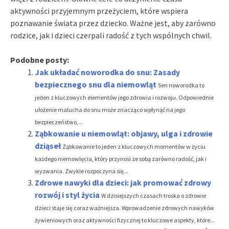
aktywności przyjemnym przeżyciem, które wspiera
poznawanie świata przez dziecko. Ważne jest, aby zarówno
rodzice, jak i dzieci czerpali radość z tych wspólnych chwil.
Podobne posty:
Jak układać noworodka do snu: Zasady
bezpiecznego snu dla niemowląt
Sen noworodka to
jeden z kluczowych elementów jego zdrowia i rozwoju. Odpowiednie
ułożenie malucha do snu może znacząco wpłynąć na jego
bezpieczeństwo,...
Ząbkowanie u niemowląt: objawy, ulga i zdrowie
dziąseł
Ząbkowanie to jeden z kluczowych momentów w życiu
każdego niemowlęcia, który przynosi ze sobą zarówno radość, jak i
wyzwania. Zwykle rozpoczyna się...
Zdrowe nawyki dla dzieci: jak promować zdrowy
rozwój i styl życia
W dzisiejszych czasach troska o zdrowie
dzieci staje się coraz ważniejsza. Wprowadzenie zdrowych nawyków
żywieniowych oraz aktywności fizycznej to kluczowe aspekty, które...