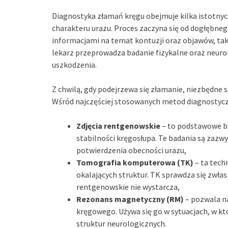
Diagnostyka złamań kręgu obejmuje kilka istotnyc
charakteru urazu. Proces zaczyna się od dogłębneg
informacjami na temat kontuzji oraz objawów, taki
lekarz przeprowadza badanie fizykalne oraz neur
uszkodzenia.
Z chwilą, gdy podejrzewa się złamanie, niezbędne
Wśród najczęściej stosowanych metod diagnostycz
Zdjęcia rentgenowskie
– to podstawowe ba
stabilności kręgosłupa. Te badania są zazwy
potwierdzenia obecności urazu,
Tomografia komputerowa (TK)
– ta tech
okalających struktur. TK sprawdza się zwła
rentgenowskie nie wystarcza,
Rezonans magnetyczny (RM)
– pozwala na
kręgowego. Używa się go w sytuacjach, w któ
struktur neurologicznych.