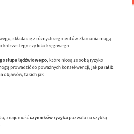
gowego, składa się z różnych segmentów. Złamania mogą
a kolczastego czy łuku kręgowego.
ęgosłupa lędźwiowego
, które niosą ze sobą ryzyko
mogą prowadzić do poważnych konsekwencji, jak
paraliż
.
a objawów, takich jak:
dto, znajomość
czynników ryzyka
pozwala na szybką
.