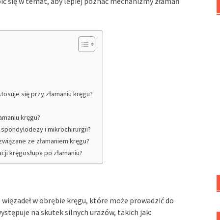
bić się w temat, aby lepiej poznać mechanizmy złamań
tosuje się przy złamaniu kręgu?
łamaniu kręgu?
 spondylodezy i mikrochirurgii?
e związane ze złamaniem kręgu?
tacji kręgosłupa po złamaniu?
 więzadeł w obrębie kręgu, które może prowadzić do
stępuje na skutek silnych urazów, takich jak: