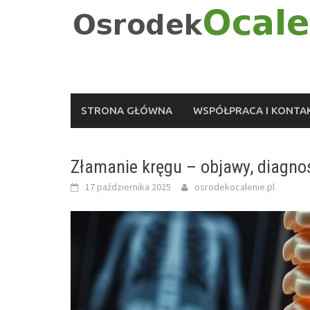
Skip
to
content
STRONA GŁÓWNA
WSPÓŁPRACA I KONTA
Złamanie kręgu – objawy, diagnos
17 października 2025
osrodekocalenie.pl