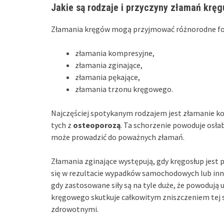
Jakie są rodzaje i przyczyny złamań kręg
Złamania kręgów mogą przyjmować różnorodne fo
złamania kompresyjne,
złamania zginające,
złamania pękające,
złamania trzonu kręgowego.
Najczęściej spotykanym rodzajem jest złamanie ko
tych z
osteoporozą
. Ta schorzenie powoduje osłab
może prowadzić do poważnych złamań.
Złamania zginające występują, gdy kręgosłup jest 
się w rezultacie wypadków samochodowych lub inn
gdy zastosowane siły są na tyle duże, że powoduj
kręgowego skutkuje całkowitym zniszczeniem tej s
zdrowotnymi.