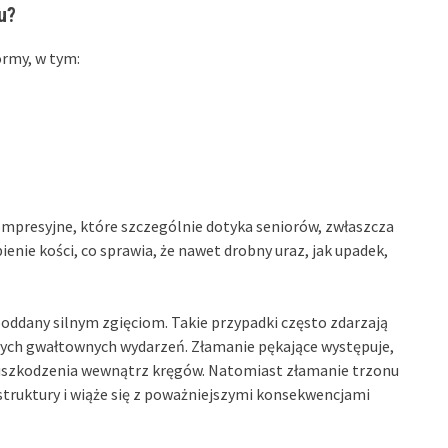
u?
rmy, w tym:
mpresyjne, które szczególnie dotyka seniorów, zwłaszcza
ienie kości, co sprawia, że nawet drobny uraz, jak upadek,
poddany silnym zgięciom. Takie przypadki często zdarzają
ych gwałtownych wydarzeń. Złamanie pękające występuje,
ą uszkodzenia wewnątrz kręgów. Natomiast złamanie trzonu
truktury i wiąże się z poważniejszymi konsekwencjami