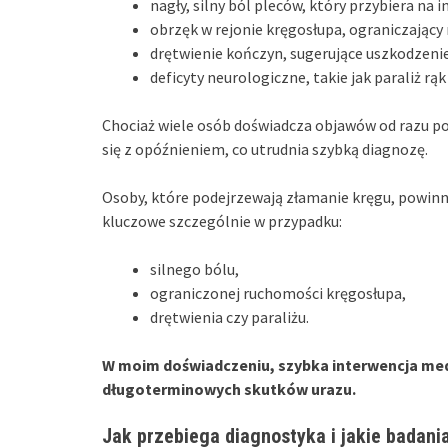
nagły, silny ból pleców, który przybiera na 
obrzęk w rejonie kręgosłupa, ograniczający
drętwienie kończyn, sugerujące uszkodzen
deficyty neurologiczne, takie jak paraliż rąk
Chociaż wiele osób doświadcza objawów od razu p
się z opóźnieniem, co utrudnia szybką diagnozę.
Osoby, które podejrzewają złamanie kręgu, powinny
kluczowe szczególnie w przypadku:
silnego bólu,
ograniczonej ruchomości kręgosłupa,
drętwienia czy paraliżu.
W moim doświadczeniu, szybka interwencja me
długoterminowych skutków urazu.
Jak przebiega diagnostyka i jakie badani