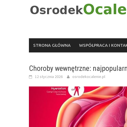
Skip
to
content
STRONA GŁÓWNA
WSPÓŁPRACA I KONTA
Choroby wewnętrzne: najpopularni
12 stycznia 2026
osrodekocalenie.pl