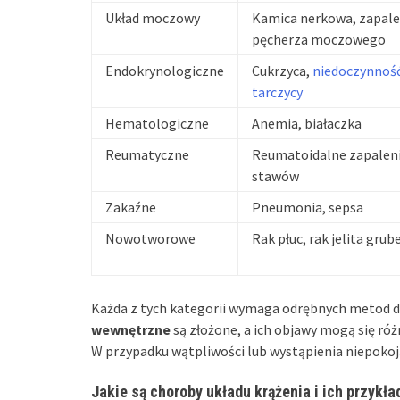
Układ moczowy
Kamica nerkowa, zapale
pęcherza moczowego
Endokrynologiczne
Cukrzyca,
niedoczynnoś
tarczycy
Hematologiczne
Anemia, białaczka
Reumatyczne
Reumatoidalne zapalen
stawów
Zakaźne
Pneumonia, sepsa
Nowotworowe
Rak płuc, rak jelita gru
Każda z tych kategorii wymaga odrębnych metod di
wewnętrzne
są złożone, a ich objawy mogą się róż
W przypadku wątpliwości lub wystąpienia niepokoj
Jakie są choroby układu krążenia i ich przykła