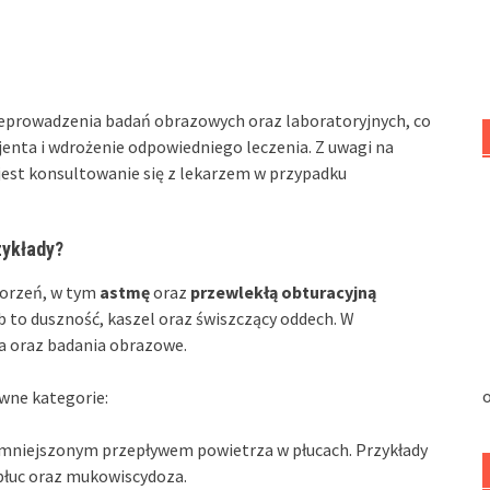
eprowadzenia badań obrazowych oraz laboratoryjnych, co
enta i wdrożenie odpowiedniego leczenia. Z uwagi na
est konsultowanie się z lekarzem w przypadku
zykłady?
horzeń, w tym
astmę
oraz
przewlekłą obturacyjną
to duszność, kaszel oraz świszczący oddech. W
a oraz badania obrazowe.
o
ówne kategorie:
zmniejszonym przepływem powietrza w płucach. Przykłady
płuc oraz mukowiscydoza.