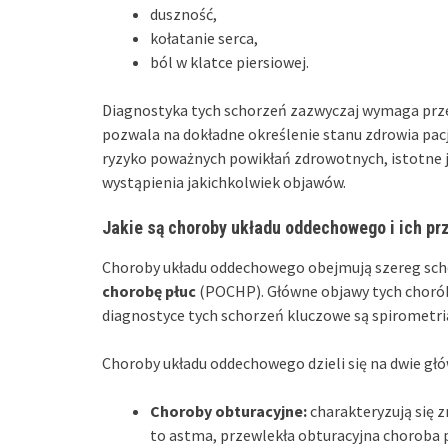
duszność,
kołatanie serca,
ból w klatce piersiowej.
Diagnostyka tych schorzeń zazwyczaj wymaga prz
pozwala na dokładne określenie stanu zdrowia pacj
ryzyko poważnych powikłań zdrowotnych, istotne j
wystąpienia jakichkolwiek objawów.
Jakie są choroby układu oddechowego i ich pr
Choroby układu oddechowego obejmują szereg sc
chorobę płuc
(POCHP). Główne objawy tych chorób 
diagnostyce tych schorzeń kluczowe są spirometri
Choroby układu oddechowego dzieli się na dwie gł
Choroby obturacyjne:
charakteryzują się 
to astma, przewlekła obturacyjna choroba 