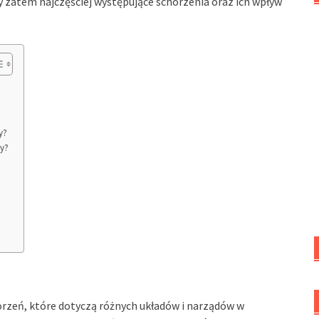
y zatem najczęściej występujące schorzenia oraz ich wpływ
y?
dy?
?
rzeń, które dotyczą różnych układów i narządów w