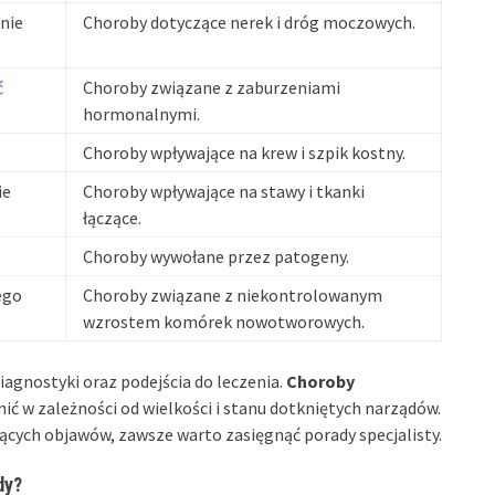
nie
Choroby dotyczące nerek i dróg moczowych.
ć
Choroby związane z zaburzeniami
hormonalnymi.
Choroby wpływające na krew i szpik kostny.
ie
Choroby wpływające na stawy i tkanki
łączące.
Choroby wywołane przez patogeny.
bego
Choroby związane z niekontrolowanym
wzrostem komórek nowotworowych.
agnostyki oraz podejścia do leczenia.
Choroby
nić w zależności od wielkości i stanu dotkniętych narządów.
ących objawów, zawsze warto zasięgnąć porady specjalisty.
dy?