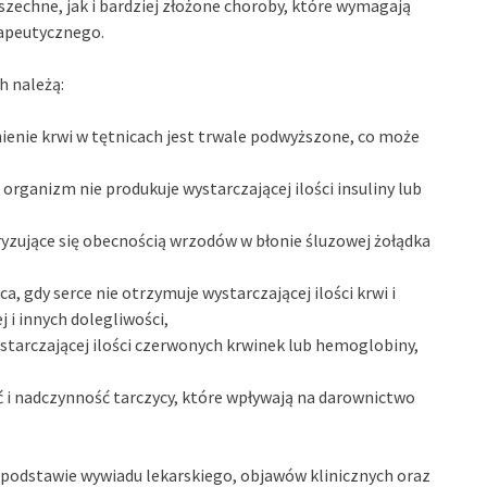
szechne, jak i bardziej złożone choroby, które wymagają
rapeutycznego.
h należą:
nienie krwi w tętnicach jest trwale podwyższone, co może
organizm nie produkuje wystarczającej ilości insuliny lub
yzujące się obecnością wrzodów w błonie śluzowej żołądka
a, gdy serce nie otrzymuje wystarczającej ilości krwi i
 i innych dolegliwości,
starczającej ilości czerwonych krwinek lub hemoglobiny,
ć i nadczynność tarczycy, które wpływają na darownictwo
odstawie wywiadu lekarskiego, objawów klinicznych oraz