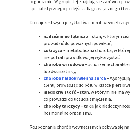
organizmie. W grupie tej znajdują się zarówno pow
specjalistycznego podejścia diagnostycznego i te
Do najczęstszych przykładów chorób wewnętrznyc
nadciśnienie tętnicze
– stan, w którym ciś
prowadzić do poważnych powikłań,
cukrzyca
– metaboliczna choroba, w której 
nie potrafi prawidłowo jej wykorzystać,
choroba wrzodowa
– schorzenie charakter
lub dwunastnicy,
choroba niedokrwienna serca
– występując
tlenu, prowadząc do bólu w klatce piersiowej
niedokrwistość
– stan, w którym nie ma wy
co prowadzi do uczucia zmęczenia,
choroby tarczycy
– takie jak niedoczynnoś
hormonalne organizmu.
Rozpoznanie chorób wewnętrznych odbywa się na p