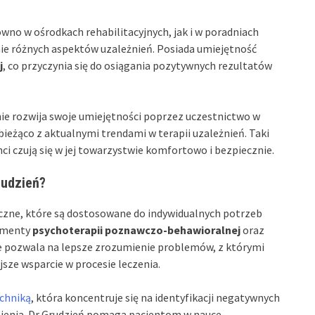
ówno w ośrodkach rehabilitacyjnych, jak i w poradniach
nie różnych aspektów uzależnień. Posiada umiejętność
j
, co przyczynia się do osiągania pozytywnych rezultatów
nie rozwija swoje umiejętności poprzez uczestnictwo w
 bieżąco z aktualnymi trendami w terapii uzależnień. Taki
nci czują się w jej towarzystwie komfortowo i bezpiecznie.
rudzień?
czne, które są dostosowane do indywidualnych potrzeb
lementy
psychoterapii poznawczo-behawioralnej
oraz
ie pozwala na lepsze zrozumienie problemów, z którymi
jsze wsparcie w procesie leczenia.
chniką
, która koncentruje się na identyfikacji negatywnych
żnienia. Dr Grudzień pomaga pacjentom w nauce