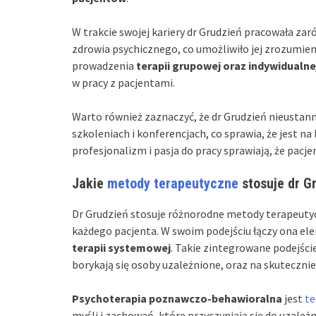
W trakcie swojej kariery dr Grudzień pracowała zar
zdrowia psychicznego, co umożliwiło jej zrozumie
prowadzenia
terapii grupowej oraz indywidualne
w pracy z pacjentami.
Warto również zaznaczyć, że dr Grudzień nieustan
szkoleniach i konferencjach, co sprawia, że jest na
profesjonalizm i pasja do pracy sprawiają, że pacje
Jakie
metody terapeutyczne
stosuje dr G
Dr Grudzień stosuje różnorodne metody terapeuty
każdego pacjenta. W swoim podejściu łączy ona e
terapii systemowej
. Takie zintegrowane podejśc
borykają się osoby uzależnione, oraz na skutecznie
Psychoterapia poznawczo-behawioralna
jest
te
myśli i zachowań, które przyczyniają się do uzale