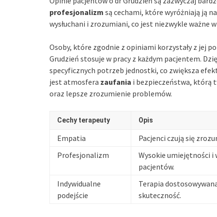
Opinie pacjentów o dr Grudzień są zazwyczaj bardz
profesjonalizm
są cechami, które wyróżniają ją na
wysłuchani i zrozumiani, co jest niezwykle ważne w 
Osoby, które zgodnie z opiniami korzystały z jej 
Grudzień stosuje w pracy z każdym pacjentem. Dzi
specyficznych potrzeb jednostki, co zwiększa efek
jest atmosfera
zaufania
i bezpieczeństwa, którą 
oraz lepsze zrozumienie problemów.
Cechy terapeuty
Opis
Empatia
Pacjenci czują się zrozu
Profesjonalizm
Wysokie umiejętności i 
pacjentów.
Indywidualne
Terapia dostosowywana 
podejście
skuteczność.