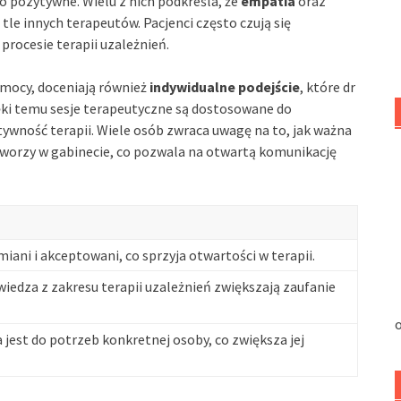
o pozytywne. Wielu z nich podkreśla, że
empatia
oraz
 tle innych terapeutów. Pacjenci często czują się
procesie terapii uzależnień.
pomocy, doceniają również
indywidualne podejście
, które dr
ęki temu sesje terapeutyczne są dostosowane do
tywność terapii. Wiele osób zwraca uwagę na to, jak ważna
tworzy w gabinecie, co pozwala na otwartą komunikację
miani i akceptowani, co sprzyja otwartości w terapii.
wiedza z zakresu terapii uzależnień zwiększają zaufanie
o
jest do potrzeb konkretnej osoby, co zwiększa jej