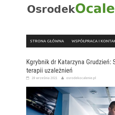
Skip
to
content
STRONA GŁÓWNA
WSPÓŁPRACA I KONTA
Kgrybnik dr Katarzyna Grudzień: S
terapii uzależnień
28 września 2021
osrodekocalenie.pl