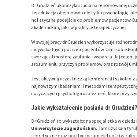
Dr Grudzień ukończyła studia na renomowanej uczel
Jej edukacja obejmowała nie tylko psychologię, ale
holistyczne podejście do problemów pacjentów. D
akademickim, jak i w praktyce terapeutycznej.
W swojej pracy dr Grudzień wykorzystuje różnorod
indywidualnych potrzeb pacjentów. Ceni sobie kon
tworząc atmosferę zaufania i wsparcia. Jej celem j
zrozumieniu przyczyn problemów oraz rozwój umiej
Jest aktywną uczestniczką konferencji i szkoleń z 
najnowszymi badaniami i metodami terapeutycznymi
dotyczących psychologii uzależnień, które przyczyn
Jakie wykształcenie posiada dr Grudzień
Dr Grudzień to wykształcona specjalistka w dziedzi
Uniwersytecie Jagiellońskim
. Tam uzyskała tyt
teoretyczne oraz praktyczne umiejętności w zakres