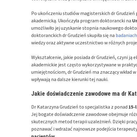
Po ukończeniu studiów magisterskich dr Grudzień 
akademicką. Ukończyła program doktorancki na
U
umożliwiło jej uzyskanie stopnia naukowego dokto
doktoranckich dr Grudzień skupiła się na
badaniach
wiedzy oraz aktywne uczestnictwo w różnych proj
Wykształcenie, jakie posiada dr Grudzień, czyni ją 
akademickie jest często wykorzystywane w praktyc
umiejętnościom, dr Grudzień ma znaczący wkład w 
wpływają na dalsze kierunki tej nauki.
Jakie doświadczenie zawodowe ma dr Kat
Dr Katarzyna Grudzień to specjalistka z ponad
15-
Jej bogate doświadczenie zawodowe obejmuje różn
skutecznych metod terapii uzależnień. Dzięki prac
poznawać i wdrażać najnowsze podejścia terapeut
pacjentów
.