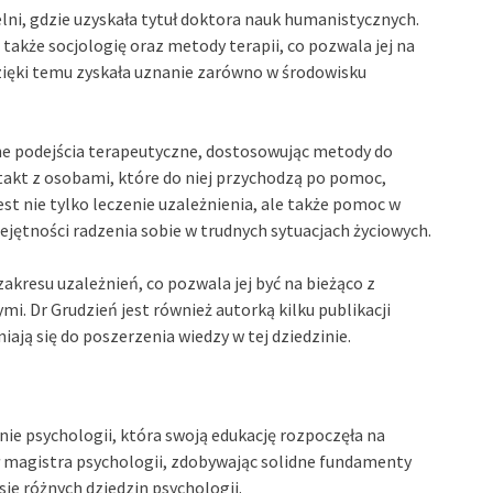
ni, gdzie uzyskała tytuł doktora nauk humanistycznych.
 także socjologię oraz metody terapii, co pozwala jej na
zięki temu zyskała uznanie zarówno w środowisku
ne podejścia terapeutyczne, dostosowując metody do
takt z osobami, które do niej przychodzą po pomoc,
est nie tylko leczenie uzależnienia, ale także pomoc w
ętności radzenia sobie w trudnych sytuacjach życiowych.
zakresu uzależnień, co pozwala jej być na bieżąco z
. Dr Grudzień jest również autorką kilku publikacji
iają się do poszerzenia wiedzy w tej dziedzinie.
?
nie psychologii, która swoją edukację rozpoczęła na
uł magistra psychologii, zdobywając solidne fundamenty
ie różnych dziedzin psychologii.