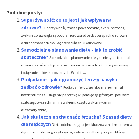
Podobne posty:
Super żywność: co to jest i jak wpływa na
zdrowie?
Super żywność, znana powszechnie jako superfoods,
zyskuje coraz większą popularność wśród osób dbających o zdrowie i
dobre samopoczucie. Bogate w składniki odżywcze...
Samodzielne planowanie diety – jak to zrobić
skutecznie?
Samodzielne planowanie diety to nie tylko trend, ale
również sposób na lepsze zrozumienie własnych potrzeb żywieniowych
i osiąganie celów zdrowotnych. W dobie...
Podjadanie – jak ograniczyć ten zły nawyk i
zadbać o zdrowie?
Podjadanie to zjawisko znane niemal
każdemu z nas – sięganie po przekąski pomiędzy głównymi posiłkami
stało się powszechnym nawykiem, często wykonywanym
automatycznie,...
Jak skutecznie schudnąć z brzucha? 5 zasad diety
dla mężczyzn
Dieta odchudzająca jest kluczowym elementem w
dążeniu do zdrowego stylu życia, zwłaszcza dla mężczyzn, którzy