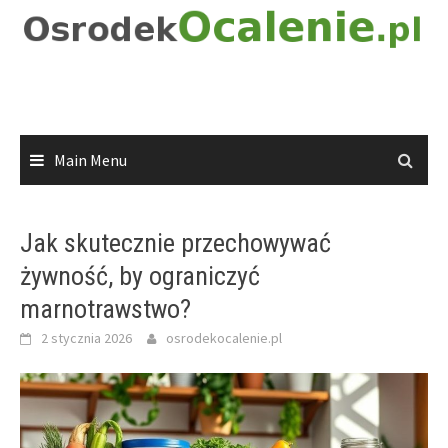
Skip
to
content
Main Menu
Jak skutecznie przechowywać
żywność, by ograniczyć
marnotrawstwo?
2 stycznia 2026
osrodekocalenie.pl