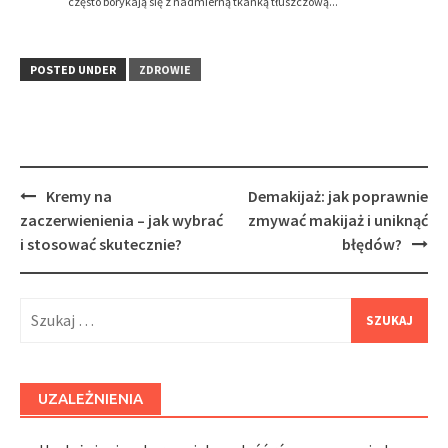
często borykają się z nadmierną tkanką tłuszczową...
POSTED UNDER
ZDROWIE
Post
Kremy na
Demakijaż: jak poprawnie
navigation
zaczerwienienia – jak wybrać
zmywać makijaż i uniknąć
i stosować skutecznie?
błędów?
Szukaj:
UZALEŻNIENIA