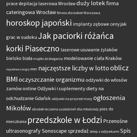
duży lotek
firma
prace
depilacja laserowa Wrocław
cateringowa Wrocław
fitness dla kobiet Warszawa
horoskop japoński
jak
implanty zębowe ceny
Jak paciorki różańca
grac w sudoku
korki Piaseczno
laserowe usuwanie żylaków
modelowanie ciała Kraków
bielsko biała
majtki do biegania
oblicz
najczęstsze liczby w lotto
najciekawsze gry MMO
BMI
oczyszczanie organizmu
odżywki do włosów
zamów online
Odżywki i suplementy diety na
ogłoszenia
odchudzanie Gdańsk
odżywki na przyrost masy
Mikołów
pies do
ośrodek leczenia uzależnień dla młodzieży
przedszkole w Łodzi
Przenośne
mieszkania
Spis
ultrasonografy Sonoscape sprzedaż
sklep z odżywkami