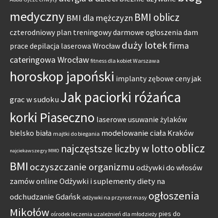
medyczny
BMI oblicz
BMI dla mężczyzn
czterodniowy plan treningowy
darmowe ogłoszenia dam
duży lotek
firma
prace
depilacja laserowa Wrocław
cateringowa Wrocław
fitness dla kobiet Warszawa
horoskop japoński
jak
implanty zębowe ceny
Jak paciorki różańca
grac w sudoku
korki Piaseczno
laserowe usuwanie żylaków
modelowanie ciała Kraków
bielsko biała
majtki do biegania
oblicz
najczęstsze liczby w lotto
najciekawsze gry MMO
BMI
oczyszczanie organizmu
odżywki do włosów
zamów online
Odżywki i suplementy diety na
ogłoszenia
odchudzanie Gdańsk
odżywki na przyrost masy
Mikołów
pies do
ośrodek leczenia uzależnień dla młodzieży