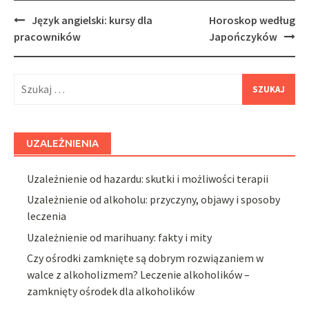
Post
Język angielski: kursy dla
Horoskop według
navigation
pracowników
Japończyków
Szukaj:
UZALEŻNIENIA
Uzależnienie od hazardu: skutki i możliwości terapii
Uzależnienie od alkoholu: przyczyny, objawy i sposoby
leczenia
Uzależnienie od marihuany: fakty i mity
Czy ośrodki zamknięte są dobrym rozwiązaniem w
walce z alkoholizmem? Leczenie alkoholików –
zamknięty ośrodek dla alkoholików