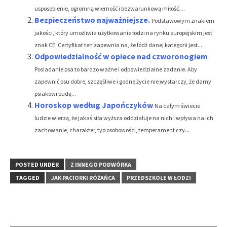
usposobienie, ogromną wierność i bezwarunkową miłość....
Bezpieczeństwo najważniejsze.
Podstawowym znakiem
jakości, który umożliwia użytkowanie łodzi na rynku europejskim jest
znak CE. Certyfikat ten zapewnia na, że łódź danej kategorii jest...
Odpowiedzialność w opiece nad czworonogiem
Posiadanie psa to bardzo ważne i odpowiedzialne zadanie. Aby
zapewnić psu dobre, szczęśliwe i godne życie nie wystarczy, że damy
psiakowi budę...
Horoskop według Japończyków
Na całym świecie
ludzie wierzą, że jakaś siła wyższa oddziałuje na nich i wpływa na ich
zachowanie, charakter, typ osobowości, temperament czy...
POSTED UNDER
Z INNEGO PODWÓRKA
TAGGED
JAK PACIORKI RÓŻAŃCA
PRZEDSZKOLE W ŁODZI