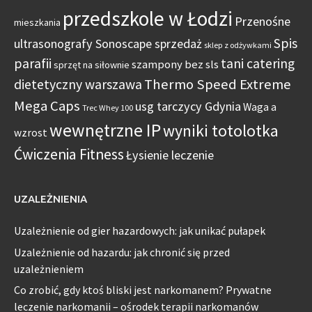
przedszkole w Łodzi
Przenośne
mieszkania
Spis
ultrasonografy Sonoscape sprzedaż
sklep z odżywkami
parafii
tani catering
szampony bez sls
sprzęt na siłownie
Thermo Speed Extreme
dietetyczny warszawa
Mega Caps
usg tarczycy Gdynia
Waga a
Trec Whey 100
wewnętrzne IP
wyniki totolotka
wzrost
Ćwiczenia Fitness
Łysienie leczenie
UZALEŻNIENIA
Uzależnienie od gier hazardowych: jak unikać pułapek
Uzależnienie od hazardu: jak chronić się przed
uzależnieniem
Co zrobić, gdy ktoś bliski jest narkomanem? Prywatne
leczenie narkomanii – ośrodek terapii narkomanów