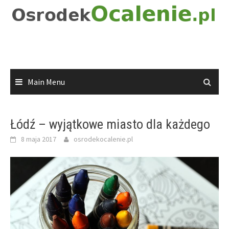
Skip
to
content
Main Menu
Łódź – wyjątkowe miasto dla każdego
8 maja 2017
osrodekocalenie.pl