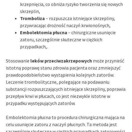
krzepnięcia, co obniża ryzyko tworzenia się nowych
skrzeplin,
Tromboliza
– rozpuszcza istniejące skrzepliny,
przywracając drożność naczyń krwionośnych,
Embolektomia płucna
– chirurgiczne usunięcie
zatoru, szczególnie skuteczne w ciężkich
przypadkach,.
Stosowanie
leków przeciwzakrzepowych
może przynieść
istotną poprawę stanu zdrowia pacjenta oraz zmniejszyć
prawdopodobieństwo wystąpienia kolejnych zatorów.
Leczenie trombolityczne, polegające na podawaniu
substancji rozpuszczających istniejące skrzepliny, poprawia
przepływ krwi w płucach, co jest niezwykle istotne w
przypadku występujących zatorów.
Embolektomia płucna to procedura chirurgiczna mająca na
celu usunięcie zatoru z naczyń płucnych. Ta metoda jest
szczególnie skuteczna w ciężkich przypadkach zatorowości,