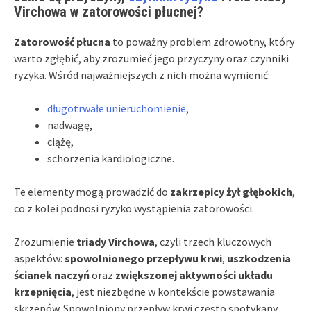
Virchowa w zatorowości płucnej?
Zatorowość płucna
to poważny problem zdrowotny, który
warto zgłębić, aby zrozumieć jego przyczyny oraz czynniki
ryzyka. Wśród najważniejszych z nich można wymienić:
długotrwałe unieruchomienie
,
nadwagę,
ciążę,
schorzenia kardiologiczne.
Te elementy mogą prowadzić do
zakrzepicy żył głębokich
,
co z kolei podnosi ryzyko wystąpienia zatorowości.
Zrozumienie
triady Virchowa
, czyli trzech kluczowych
aspektów:
spowolnionego przepływu krwi
,
uszkodzenia
ścianek naczyń
oraz
zwiększonej aktywności układu
krzepnięcia
, jest niezbędne w kontekście powstawania
skrzepów. Spowolniony przepływ krwi często spotykany