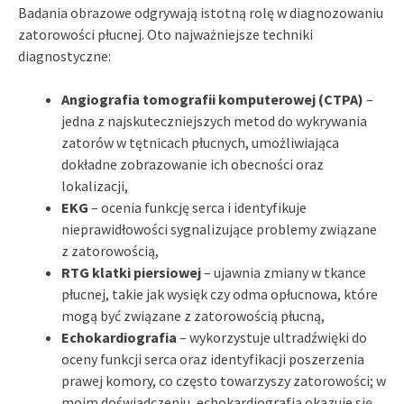
Badania obrazowe odgrywają istotną rolę w diagnozowaniu
zatorowości płucnej. Oto najważniejsze techniki
diagnostyczne:
Angiografia tomografii komputerowej (CTPA)
–
jedna z najskuteczniejszych metod do wykrywania
zatorów w tętnicach płucnych, umożliwiająca
dokładne zobrazowanie ich obecności oraz
lokalizacji,
EKG
– ocenia funkcję serca i identyfikuje
nieprawidłowości sygnalizujące problemy związane
z zatorowością,
RTG klatki piersiowej
– ujawnia zmiany w tkance
płucnej, takie jak wysięk czy odma opłucnowa, które
mogą być związane z zatorowością płucną,
Echokardiografia
– wykorzystuje ultradźwięki do
oceny funkcji serca oraz identyfikacji poszerzenia
prawej komory, co często towarzyszy zatorowości; w
moim doświadczeniu, echokardiografia okazuje się