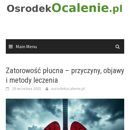
Skip
to
content
Main Menu
Zatorowość płucna – przyczyny, objawy
i metody leczenia
29 września 2025
osrodekocalenie.pl