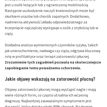
jest u osób leżących lub z ograniczoną mobilnością.
Następnie uszkodzenie naczyń krwionośnych może być
skutkiem urazów lub chorób zapalnych. Dodatkowo,
nadmierna aktywność układu odpowiedzialnego za
krzepnięcie najczęściej występuje u osób z otyłością lub w
ciąży.
Dokładna analiza wymienionych czynników ryzyka, takich
jak unieruchomienie, nadwaga czy ciąża, odgrywa kluczową
rolę w profilaktyce oraz terapii zatorowości płucnej.
Zrozumienie tych zagadnień pozwala na skuteczniejsze
zapobieganie temu poważnemu schorzeniu.
Jakie objawy wskazują na zatorowość płucną?
Objawy zatorowości płucnej mogą wystąpić nagle i mają
wiele różnych form, co często utrudnia ich wczesną
diagnozę. Najbardziej zauważalnym symptomem jest
duszność, która dotyka około 80% chorych. Na drugim