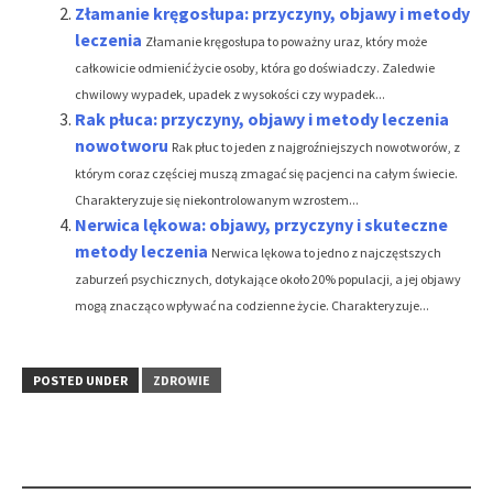
Złamanie kręgosłupa: przyczyny, objawy i metody
leczenia
Złamanie kręgosłupa to poważny uraz, który może
całkowicie odmienić życie osoby, która go doświadczy. Zaledwie
chwilowy wypadek, upadek z wysokości czy wypadek...
Rak płuca: przyczyny, objawy i metody leczenia
nowotworu
Rak płuc to jeden z najgroźniejszych nowotworów, z
którym coraz częściej muszą zmagać się pacjenci na całym świecie.
Charakteryzuje się niekontrolowanym wzrostem...
Nerwica lękowa: objawy, przyczyny i skuteczne
metody leczenia
Nerwica lękowa to jedno z najczęstszych
zaburzeń psychicznych, dotykające około 20% populacji, a jej objawy
mogą znacząco wpływać na codzienne życie. Charakteryzuje...
POSTED UNDER
ZDROWIE