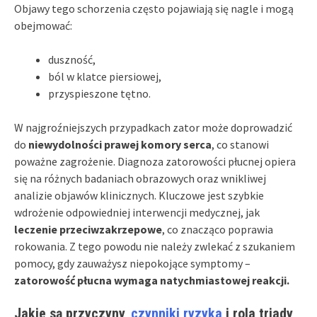
Objawy tego schorzenia często pojawiają się nagle i mogą
obejmować:
duszność,
ból w klatce piersiowej,
przyspieszone tętno.
W najgroźniejszych przypadkach zator może doprowadzić
do
niewydolności prawej komory serca
, co stanowi
poważne zagrożenie. Diagnoza zatorowości płucnej opiera
się na różnych badaniach obrazowych oraz wnikliwej
analizie objawów klinicznych. Kluczowe jest szybkie
wdrożenie odpowiedniej interwencji medycznej, jak
leczenie przeciwzakrzepowe
, co znacząco poprawia
rokowania. Z tego powodu nie należy zwlekać z szukaniem
pomocy, gdy zauważysz niepokojące symptomy –
zatorowość płucna wymaga natychmiastowej reakcji.
Jakie są przyczyny,
czynniki ryzyka
i rola triady