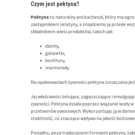
Czym jest pektyna?
Pektyna
to naturalny polisacharyd, który ma ogr
zastępnikiem żelatyny, a znajdziemy ją przede ws
składnikiem wielu produktów, takich jak:
dżemy,
galaretki,
konfitury,
marmolady.
Na opakowaniach żywności pektyna oznaczana je
Jej właściwości żelujące, zagęszczające i emulguj
żywności. Pektyna działa poprzez wiązanie wody w
przetworów owocowych. Wykorzystując ją w domo
stabilność, co znacząco wpływa na jakość końcow
Ponadto, poza tradycyjnymi formami pektyny, tak