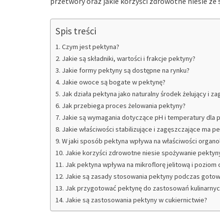
przetwory oraz jakie korzyści zdrowotne niesie ze 
Spis treści
Czym jest pektyna?
Jakie są składniki, wartości i frakcje pektyny?
Jakie formy pektyny są dostępne na rynku?
Jakie owoce są bogate w pektynę?
Jak działa pektyna jako naturalny środek żelujący i z
Jak przebiega proces żelowania pektyny?
Jakie są wymagania dotyczące pH i temperatury dla 
Jakie właściwości stabilizujące i zagęszczające ma p
W jaki sposób pektyna wpływa na właściwości organ
Jakie korzyści zdrowotne niesie spożywanie pektyn
Jak pektyna wpływa na mikroflorę jelitową i poziom 
Jakie są zasady stosowania pektyny podczas gotowa
Jak przygotować pektynę do zastosowań kulinarnyc
Jakie są zastosowania pektyny w cukiernictwie?