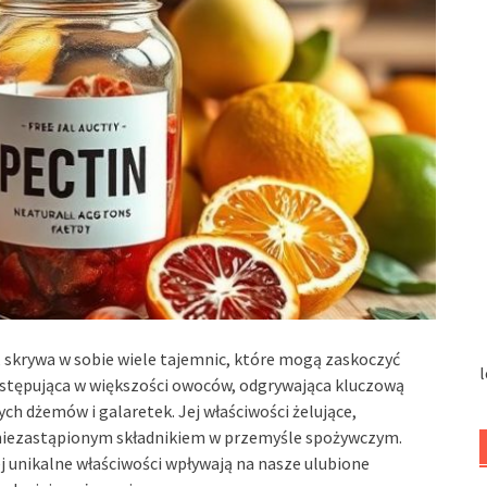
, skrywa w sobie wiele tajemnic, które mogą zaskoczyć
l
ystępująca w większości owoców, odgrywająca kluczową
ch dżemów i galaretek. Jej właściwości żelujące,
ię niezastąpionym składnikiem w przemyśle spożywczym.
jej unikalne właściwości wpływają na nasze ulubione