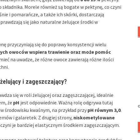
 składnika. Morele również są bogate w pektynę, co czyni
śnie i pomarańcze, a także ich skórki, dostarczają
prawdzają się jako naturalne żelujące środki w
nę przyczyniają się do poprawy konsystencji wielu
tych owoców wspiera trawienie oraz może pomóc
mieć na uwadze, że różne owoce zawierają różne ilości
hni.
 żelujący i zagęszczający?
dza się w roli żelującej oraz zagęszczającej, idealnie
iem, że
pH
jest odpowiednie. Ważną rolę odgrywa tutaj
o
 w środowisku kwaśnym, na przykład przy
pH równym 3,0
.
emów i galaretek. Z drugiej strony,
niskometylowane
 czyni je bardziej elastycznym środkiem zagęszczającym.
 co pomaga zachować teksturę oraz konsystencję produktów