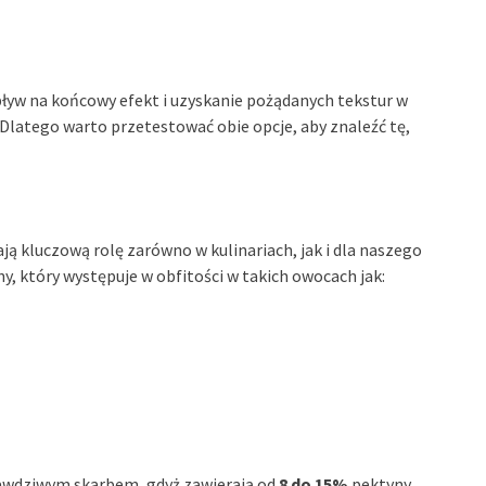
yw na końcowy efekt i uzyskanie pożądanych tekstur w
. Dlatego warto przetestować obie opcje, aby znaleźć tę,
ją kluczową rolę zarówno w kulinariach, jak i dla naszego
y, który występuje w obfitości w takich owocach jak:
 prawdziwym skarbem, gdyż zawierają od
8 do 15%
pektyny.