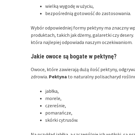
wielką wygodę w użyciu,
bezpośrednią gotowość do zastosowania.
Wybór odpowiedniej formy pektyny ma znaczny wpł
produktach, takich jak dżemy, galaretki czy desery
która najlepiej odpowiada naszym oczekiwaniom.
Jakie owoce są bogate w pektynę?
Owoce, które zawierają dużą ilość pektyny, odgrywa
zdrowia.
Pektyna
to naturalny polisacharyd roślinn
jabłka,
morele,
czereśnie,
pomarańcze,
skórki cytrusów.
Na przykład jabłka, a szczególnie ich wytłoki, są