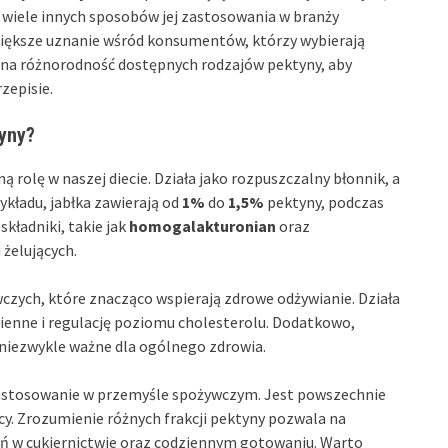
e wiele innych sposobów jej zastosowania w branży
 większe uznanie wśród konsumentów, którzy wybierają
 na różnorodność dostępnych rodzajów pektyny, aby
zepisie.
tyny?
ną rolę w naszej diecie. Działa jako rozpuszczalny błonnik, a
ykładu, jabłka zawierają od
1%
do
1,5%
pektyny, podczas
 składniki, takie jak
homogalakturonian
oraz
 żelujących.
czych, które znacząco wspierają zdrowe odżywianie. Działa
ienne i regulację poziomu cholesterolu. Dodatkowo,
 niezwykle ważne dla ogólnego zdrowia.
 zastosowanie w przemyśle spożywczym. Jest powszechnie
cy. Zrozumienie różnych frakcji pektyny pozwala na
ań w cukiernictwie oraz codziennym gotowaniu. Warto