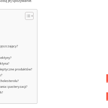
sobą jej spożywanie.
agęszczający?
pektyny?
ektyna?
oleptyczne produktów?
y?
cholesterolu?
nia i pasteryzacji?
h?