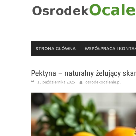
Skip
to
content
STRONA GŁÓWNA
WSPÓŁPRACA I KONTA
Pektyna – naturalny żelujący ska
15 października 2025
osrodekocalenie.pl