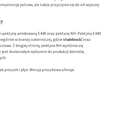
nsystencję potraw, ale także przyczynia się do ich wyższej
u?
ym pektynę amidowaną E440 oraz pektynę NH. Pektyna E440
ególnie w branży cukierniczej, gdzie
stabilność
oraz
zowe. Z drugiej strony, pektyna NH wyróżnia się
 że jest doskonałym wyborem do produkcji dżemów,
ych.
k proszek i płyn. Wersja proszkowa oferuje: