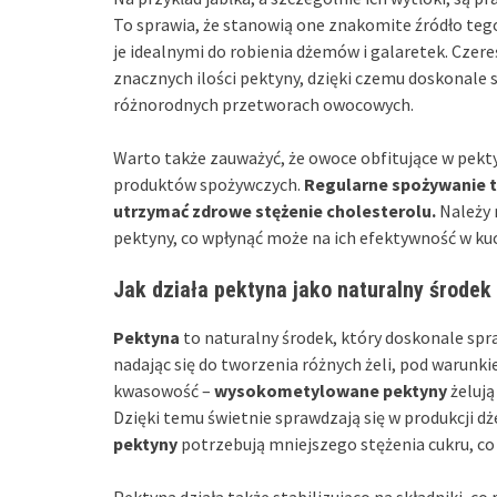
To sprawia, że stanowią one znakomite źródło tego
je idealnymi do robienia dżemów i galaretek. Czere
znacznych ilości pektyny, dzięki czemu doskonale s
różnorodnych przetworach owocowych.
Warto także zauważyć, że owoce obfitujące w pekty
produktów spożywczych.
Regularne spożywanie 
utrzymać zdrowe stężenie cholesterolu.
Należy 
pektyny, co wpłynąć może na ich efektywność w kuc
Jak działa pektyna jako naturalny środek
Pektyna
to naturalny środek, który doskonale spraw
nadając się do tworzenia różnych żeli, pod warunk
kwasowość –
wysokometylowane pektyny
żelują
Dzięki temu świetnie sprawdzają się w produkcji dż
pektyny
potrzebują mniejszego stężenia cukru, co
Pektyna działa także stabilizująco na składniki,