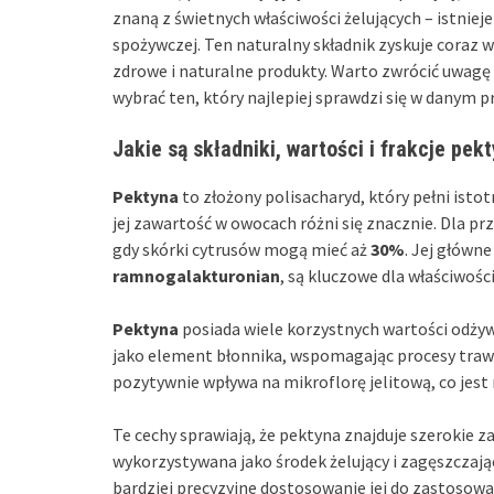
znaną z świetnych właściwości żelujących – istniej
spożywczej. Ten naturalny składnik zyskuje coraz
zdrowe i naturalne produkty. Warto zwrócić uwagę
wybrać ten, który najlepiej sprawdzi się w danym pr
Jakie są składniki, wartości i frakcje pek
Pektyna
to złożony polisacharyd, który pełni istot
jej zawartość w owocach różni się znacznie. Dla prz
gdy skórki cytrusów mogą mieć aż
30%
. Jej główne
ramnogalakturonian
, są kluczowe dla właściwości
Pektyna
posiada wiele korzystnych wartości odżyw
jako element błonnika, wspomagając procesy traw
pozytywnie wpływa na mikroflorę jelitową, co jest
Te cechy sprawiają, że pektyna znajduje szerokie
wykorzystywana jako środek żelujący i zagęszczają
bardziej precyzyjne dostosowanie jej do zastosow