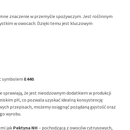
omne znaczenie w przemyśle spożywczym. Jest roślinnym
zystkim w owocach. Dzięki temu jest kluczowym
st symbolem
E440
.
ące sprawiają, że jest nieodzownym dodatkiem w produkcji
 niskim pH, co pozwala uzyskać idealną konsystencję
wych przepisach, możemy osiągnąć pożądaną gęstość oraz
ego wyrobu.
imi jak
Pektyna NH
– pochodzącą z owoców cytrusowych,