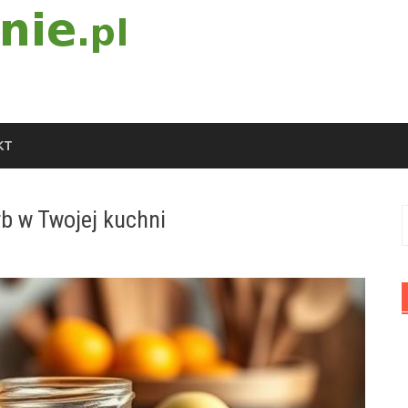
KT
rb w Twojej kuchni
S