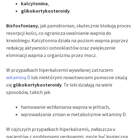
kalcytonina
,
glikokortykosteroidy
.
Bisfosfoniany
, jak pamidronian, skutecznie blokują proces
resorpcji kości, co ogranicza uwalnianie wapnia do
krwiobiegu. Kalcytonina działa na poziom wapnia poprzez
redukcję aktywności osteoklastów oraz zwiększenie
eliminacji wapnia z organizmu przez mocz.
W przypadkach hiperkalcemii wywołanej zatruciem
witaminą D
lub niektórymi nowotworami pomocne okażą
się
glikokortykosteroidy
. Te leki działają na wiele
sposobów, takich jak:
hamowanie wchłaniania wapnia w jelitach,
wprowadzanie zmian w metabolizmie witaminy D.
W cięższych przypadkach hiperkalcemii, zwłaszcza u
pacjentów z problemami nerkowymi, może być konieczna