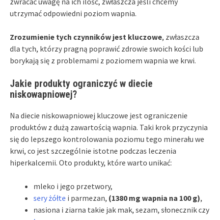
zwracać uwagę na ich ilość, zwłaszcza jeśli chcemy
utrzymać odpowiedni poziom wapnia.
Zrozumienie tych czynników jest kluczowe
, zwłaszcza
dla tych, którzy pragną poprawić zdrowie swoich kości lub
borykają się z problemami z poziomem wapnia we krwi.
Jakie produkty ograniczyć w diecie
niskowapniowej?
Na diecie niskowapniowej kluczowe jest ograniczenie
produktów z dużą zawartością wapnia. Taki krok przyczynia
się do lepszego kontrolowania poziomu tego minerału we
krwi, co jest szczególnie istotne podczas leczenia
hiperkalcemii. Oto produkty, które warto unikać:
mleko i jego przetwory,
sery żółte
i parmezan,
(1380 mg wapnia na 100 g)
,
nasiona i ziarna takie jak mak, sezam, słonecznik czy