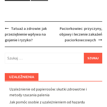
Post
Tatuaż a zdrowie: jak
Paciorkowiec: przyczyny,
navigation
przeziębienie wpływa na
objawy i leczenie zakażeń
gojenie i ryzyko?
paciorkowcowych
Szukaj:
UZALEŻNIENIA
Uzależnienie od papierosów: skutki zdrowotne i
metody rzucania palenia
Jak pomóc osobie z uzależnieniem od hazardu