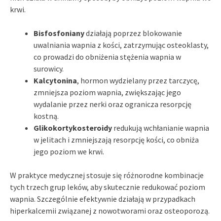
krwi.
Bisfosfoniany
działają poprzez blokowanie
uwalniania wapnia z kości, zatrzymując osteoklasty,
co prowadzi do obniżenia stężenia wapnia w
surowicy.
Kalcytonina
, hormon wydzielany przez tarczycę,
zmniejsza poziom wapnia, zwiększając jego
wydalanie przez nerki oraz ogranicza resorpcję
kostną.
Glikokortykosteroidy
redukują wchłanianie wapnia
w jelitach i zmniejszają resorpcję kości, co obniża
jego poziom we krwi.
W praktyce medycznej stosuje się różnorodne kombinacje
tych trzech grup leków, aby skutecznie redukować poziom
wapnia. Szczególnie efektywnie działają w przypadkach
hiperkalcemii związanej z nowotworami oraz osteoporozą.