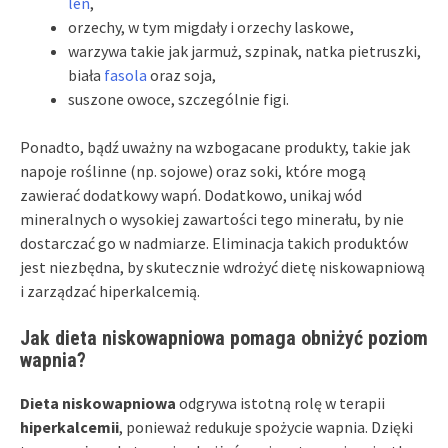
len
,
orzechy, w tym migdały i orzechy laskowe,
warzywa takie jak jarmuż, szpinak, natka pietruszki,
biała
fasola
oraz soja,
suszone owoce, szczególnie figi.
Ponadto, bądź uważny na wzbogacane produkty, takie jak
napoje roślinne (np. sojowe) oraz soki, które mogą
zawierać dodatkowy wapń. Dodatkowo, unikaj wód
mineralnych o wysokiej zawartości tego minerału, by nie
dostarczać go w nadmiarze. Eliminacja takich produktów
jest niezbędna, by skutecznie wdrożyć dietę niskowapniową
i zarządzać hiperkalcemią.
Jak dieta niskowapniowa pomaga obniżyć poziom
wapnia?
Dieta niskowapniowa
odgrywa istotną rolę w terapii
hiperkalcemii
, ponieważ redukuje spożycie wapnia. Dzięki