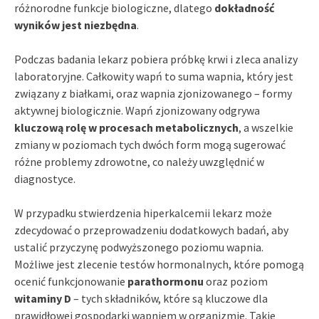
różnorodne funkcje biologiczne, dlatego
dokładność
wyników jest niezbędna
.
Podczas badania lekarz pobiera próbkę krwi i zleca analizy
laboratoryjne. Całkowity wapń to suma wapnia, który jest
związany z białkami, oraz wapnia zjonizowanego – formy
aktywnej biologicznie. Wapń zjonizowany odgrywa
kluczową rolę w procesach metabolicznych
, a wszelkie
zmiany w poziomach tych dwóch form mogą sugerować
różne problemy zdrowotne, co należy uwzględnić w
diagnostyce.
W przypadku stwierdzenia hiperkalcemii lekarz może
zdecydować o przeprowadzeniu dodatkowych badań, aby
ustalić przyczynę podwyższonego poziomu wapnia.
Możliwe jest zlecenie testów hormonalnych, które pomogą
ocenić funkcjonowanie
parathormonu
oraz poziom
witaminy D
– tych składników, które są kluczowe dla
prawidłowej gospodarki wapniem w organizmie. Takie