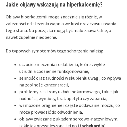
Jakie objawy wskazują na hiperkalcemię?
Objawy hiperkalcemii mogą znacznie się różnić, w
zależności od stężenia wapnia we krwi oraz czasu trwania
tego stanu. Na początku mogą być mało zauważalne, a
nawet zupełnie nieobecne.
Do typowych symptomów tego schorzenia należą:
uczucie zmęczenia i osłabienia, które zwykle
utrudnia codzienne funkcjonowanie,
senność oraz trudności w skupieniu uwagi, co wpływa
na zdolność koncentracji,
problemy ze strony układu pokarmowego, takie jak
nudności, wymioty, brak apetytu czy zaparcia,
wzmożone pragnienie i częste oddawanie moczu, co
może prowadzić do odwodnienia,
objawy związane z układem sercowo-naczyniowym,
takie jak przyspieszone tętno (
tachykardia
),