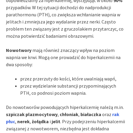
odpowiedzialny za hiperkalemię, występując w około
90%
przypadków. W tej sytuacji dochodzi do nadprodukcji
parathormonu (PTH), co zwiększa wchłanianie wapnia w
jelitach i zmniejsza jego wydalanie przez nerki. Często
problem ten związany jest z gruczolakiem przytarczyc, co
można potwierdzić badaniami obrazowymi.
Nowotwory
mają również znaczący wpływ na poziom
wapnia we krwi. Mogą one prowadzić do hiperkalcemii na
dwa sposoby:
przez przerzuty do kości, które uwalniają wapń,
przez wydzielanie substancji przypominających
PTH, co podnosi poziom wapnia.
Do nowotworów powodujących hiperkalcemię należą m.in.
szpiczak plazmocytowy
,
chłoniak
,
białaczka
oraz
rak
płuc
,
nerek
,
żołądka
i
jelit
. Przy podejrzeniu hiperkalcemii
związanej z nowotworem, niezbędna jest dokładna