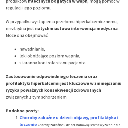
produktów
mlecznych bogatych w wapń
, mogą pomóc w
regulacji jego poziomu.
W przypadku wystąpienia przełomu hiperkalcemicznemu,
niezbędna jest
natychmiastowa interwencja medyczna
.
Może ona obejmować:
nawadnianie,
leki obniżające poziom wapnia,
staranna kontrola stanu pacjenta.
Zastosowanie odpowiedniego leczenia oraz
profilaktyki hiperkalcemii jest kluczowe w zmniejszaniu
ryzyka poważnych konsekwencji zdrowotnych
związanych z tym schorzeniem.
Podobne posty:
Choroby zakaźne u dzieci: objawy, profilaktyka i
leczenie
Choroby zakaźne u dzieci stanowią istotne wyzwanie dla