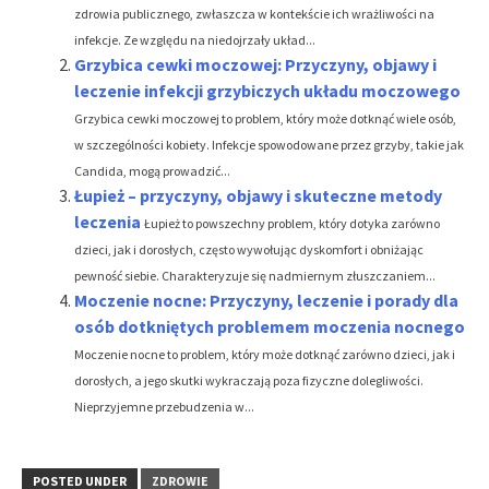
zdrowia publicznego, zwłaszcza w kontekście ich wrażliwości na
infekcje. Ze względu na niedojrzały układ...
Grzybica cewki moczowej: Przyczyny, objawy i
leczenie infekcji grzybiczych układu moczowego
Grzybica cewki moczowej to problem, który może dotknąć wiele osób,
w szczególności kobiety. Infekcje spowodowane przez grzyby, takie jak
Candida, mogą prowadzić...
Łupież – przyczyny, objawy i skuteczne metody
leczenia
Łupież to powszechny problem, który dotyka zarówno
dzieci, jak i dorosłych, często wywołując dyskomfort i obniżając
pewność siebie. Charakteryzuje się nadmiernym złuszczaniem...
Moczenie nocne: Przyczyny, leczenie i porady dla
osób dotkniętych problemem moczenia nocnego
Moczenie nocne to problem, który może dotknąć zarówno dzieci, jak i
dorosłych, a jego skutki wykraczają poza fizyczne dolegliwości.
Nieprzyjemne przebudzenia w...
POSTED UNDER
ZDROWIE