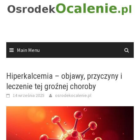
Skip
to
content
Main Menu
Hiperkalcemia – objawy, przyczyny i
leczenie tej groźnej choroby
14 września 2025
osrodekocalenie.pl