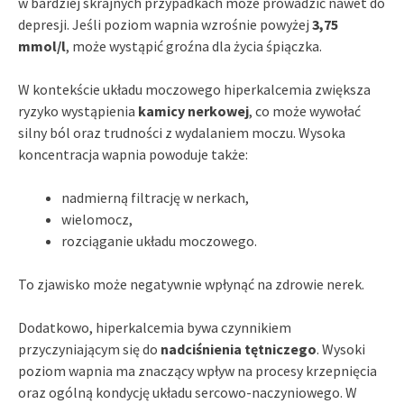
w bardziej skrajnych przypadkach może prowadzić nawet do
depresji. Jeśli poziom wapnia wzrośnie powyżej
3,75
mmol/l
, może wystąpić groźna dla życia śpiączka.
W kontekście układu moczowego hiperkalcemia zwiększa
ryzyko wystąpienia
kamicy nerkowej
, co może wywołać
silny ból oraz trudności z wydalaniem moczu. Wysoka
koncentracja wapnia powoduje także:
nadmierną filtrację w nerkach,
wielomocz,
rozciąganie układu moczowego.
To zjawisko może negatywnie wpłynąć na zdrowie nerek.
Dodatkowo, hiperkalcemia bywa czynnikiem
przyczyniającym się do
nadciśnienia tętniczego
. Wysoki
poziom wapnia ma znaczący wpływ na procesy krzepnięcia
oraz ogólną kondycję układu sercowo-naczyniowego. W