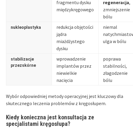
fragmentu dysku
regeneracja
,
międzykręgowego
zmniejszenie
bólu
redukcja objętości
niemal
nukleoplastyka
jądra
natychmiasto
miażdżystego
ulga w bólu
dysku
wprowadzenie
poprawa
stabilizacje
przezskórne
implantów przez
stabilności,
niewielkie
złagodzenie
nacięcia
bólu
Wybór odpowiedniej metody operacyjnej jest kluczowy dla
skutecznego leczenia problemów z kręgosłupem.
Kiedy konieczna jest konsultacja ze
specjalistami kręgosłupa?