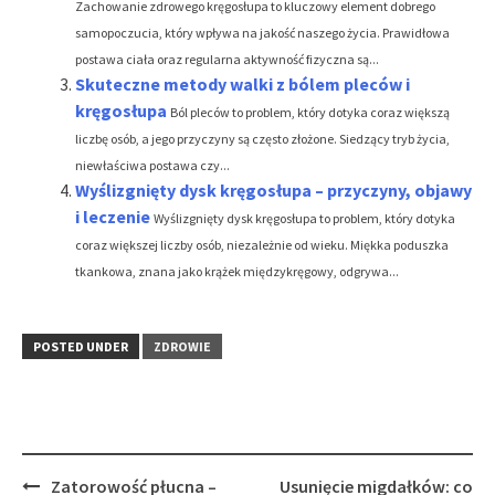
Zachowanie zdrowego kręgosłupa to kluczowy element dobrego
samopoczucia, który wpływa na jakość naszego życia. Prawidłowa
postawa ciała oraz regularna aktywność fizyczna są...
Skuteczne metody walki z bólem pleców i
kręgosłupa
Ból pleców to problem, który dotyka coraz większą
liczbę osób, a jego przyczyny są często złożone. Siedzący tryb życia,
niewłaściwa postawa czy...
Wyślizgnięty dysk kręgosłupa – przyczyny, objawy
i leczenie
Wyślizgnięty dysk kręgosłupa to problem, który dotyka
coraz większej liczby osób, niezależnie od wieku. Miękka poduszka
tkankowa, znana jako krążek międzykręgowy, odgrywa...
POSTED UNDER
ZDROWIE
Post
Zatorowość płucna –
Usunięcie migdałków: co