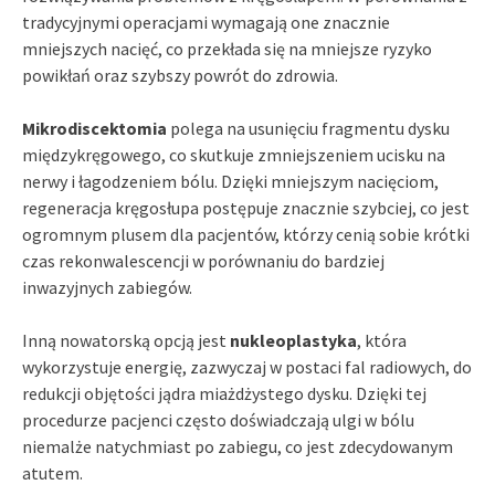
tradycyjnymi operacjami wymagają one znacznie
mniejszych nacięć, co przekłada się na mniejsze ryzyko
powikłań oraz szybszy powrót do zdrowia.
Mikrodiscektomia
polega na usunięciu fragmentu dysku
międzykręgowego, co skutkuje zmniejszeniem ucisku na
nerwy i łagodzeniem bólu. Dzięki mniejszym nacięciom,
regeneracja kręgosłupa postępuje znacznie szybciej, co jest
ogromnym plusem dla pacjentów, którzy cenią sobie krótki
czas rekonwalescencji w porównaniu do bardziej
inwazyjnych zabiegów.
Inną nowatorską opcją jest
nukleoplastyka
, która
wykorzystuje energię, zazwyczaj w postaci fal radiowych, do
redukcji objętości jądra miażdżystego dysku. Dzięki tej
procedurze pacjenci często doświadczają ulgi w bólu
niemalże natychmiast po zabiegu, co jest zdecydowanym
atutem.