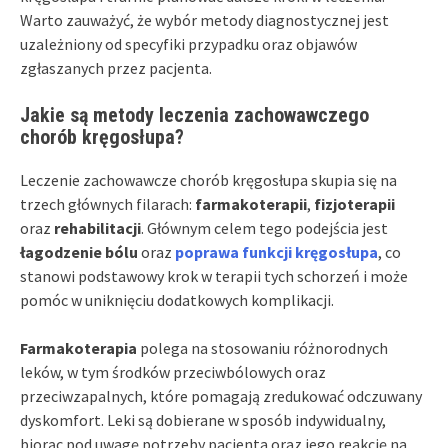
Warto zauważyć, że wybór metody diagnostycznej jest
uzależniony od specyfiki przypadku oraz objawów
zgłaszanych przez pacjenta.
Jakie są metody leczenia zachowawczego
chorób kręgosłupa?
Leczenie zachowawcze chorób kręgosłupa skupia się na
trzech głównych filarach:
farmakoterapii
,
fizjoterapii
oraz
rehabilitacji
. Głównym celem tego podejścia jest
łagodzenie bólu
oraz
poprawa funkcji kręgosłupa
, co
stanowi podstawowy krok w terapii tych schorzeń i może
pomóc w uniknięciu dodatkowych komplikacji.
Farmakoterapia
polega na stosowaniu różnorodnych
leków, w tym środków przeciwbólowych oraz
przeciwzapalnych, które pomagają zredukować odczuwany
dyskomfort. Leki są dobierane w sposób indywidualny,
biorąc pod uwagę potrzeby pacjenta oraz jego reakcję na