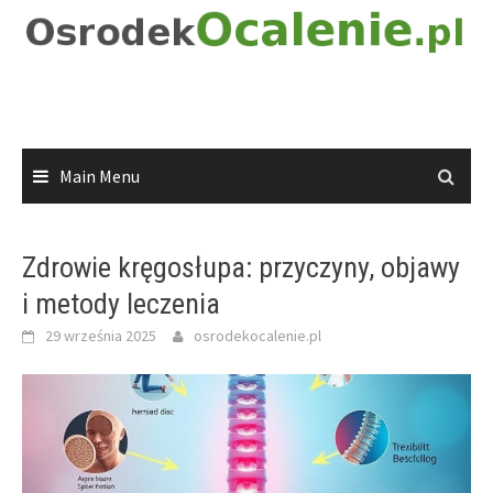
Skip
to
content
Main Menu
Zdrowie kręgosłupa: przyczyny, objawy
i metody leczenia
29 września 2025
osrodekocalenie.pl