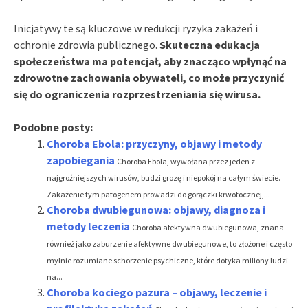
Inicjatywy te są kluczowe w redukcji ryzyka zakażeń i
ochronie zdrowia publicznego.
Skuteczna edukacja
społeczeństwa ma potencjał, aby znacząco wpłynąć na
zdrowotne zachowania obywateli, co może przyczynić
się do ograniczenia rozprzestrzeniania się wirusa.
Podobne posty:
Choroba Ebola: przyczyny, objawy i metody
zapobiegania
Choroba Ebola, wywołana przez jeden z
najgroźniejszych wirusów, budzi grozę i niepokój na całym świecie.
Zakażenie tym patogenem prowadzi do gorączki krwotocznej,...
Choroba dwubiegunowa: objawy, diagnoza i
metody leczenia
Choroba afektywna dwubiegunowa, znana
również jako zaburzenie afektywne dwubiegunowe, to złożone i często
mylnie rozumiane schorzenie psychiczne, które dotyka miliony ludzi
na...
Choroba kociego pazura – objawy, leczenie i