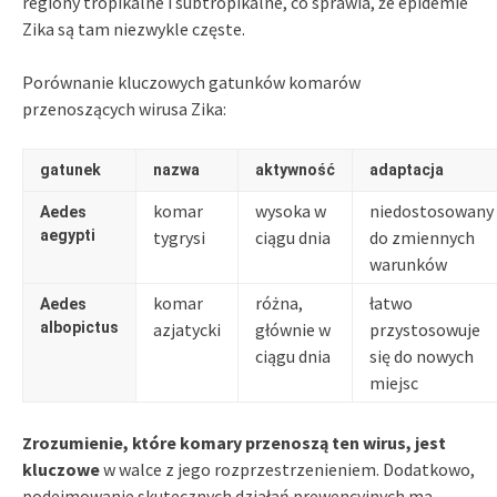
regiony tropikalne i subtropikalne, co sprawia, że epidemie
Zika są tam niezwykle częste.
Porównanie kluczowych gatunków komarów
przenoszących wirusa Zika:
gatunek
nazwa
aktywność
adaptacja
komar
wysoka w
niedostosowany
Aedes
aegypti
tygrysi
ciągu dnia
do zmiennych
warunków
komar
różna,
łatwo
Aedes
albopictus
azjatycki
głównie w
przystosowuje
ciągu dnia
się do nowych
miejsc
Zrozumienie, które komary przenoszą ten wirus, jest
kluczowe
w walce z jego rozprzestrzenieniem. Dodatkowo,
podejmowanie skutecznych działań prewencyjnych ma