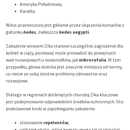
Ameryka Południowa,
Karaiby.
Wirus przenoszony jest głównie przez ukąszenia komarów z
gatunku
Aedes
, zwłaszcza
Aedes aegypti
.
Zakażenie wirusem Zika stanowi szczególne zagrożenie dla
kobiet w ciąży, ponieważ może prowadzić do poważnych
wad rozwojowych u noworodków, jak
mikrocefalia
. W tym
przypadku, głowa dziecka jest znacznie mniejsza od normy,
co niesie ze sobą istotne problemy zdrowotne oraz
rozwojowe.
Dlatego w regionach dotkniętych chorobą Zika kluczowe
jest podejmowanie odpowiednich środków ochronnych. Oto
podstawowe kroki w zapobieganiu zakażeniu:
stosowanie
repelentów
,
unikanie okolic, gdzie komary mogą się rozmnażać.