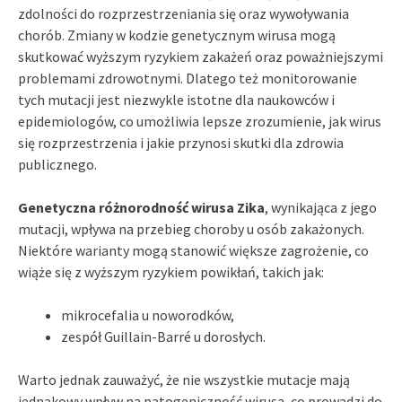
zdolności do rozprzestrzeniania się oraz wywoływania
chorób. Zmiany w kodzie genetycznym wirusa mogą
skutkować wyższym ryzykiem zakażeń oraz poważniejszymi
problemami zdrowotnymi. Dlatego też monitorowanie
tych mutacji jest niezwykle istotne dla naukowców i
epidemiologów, co umożliwia lepsze zrozumienie, jak wirus
się rozprzestrzenia i jakie przynosi skutki dla zdrowia
publicznego.
Genetyczna różnorodność wirusa Zika
, wynikająca z jego
mutacji, wpływa na przebieg choroby u osób zakażonych.
Niektóre warianty mogą stanowić większe zagrożenie, co
wiąże się z wyższym ryzykiem powikłań, takich jak:
mikrocefalia u noworodków,
zespół Guillain-Barré u dorosłych.
Warto jednak zauważyć, że nie wszystkie mutacje mają
jednakowy wpływ na patogeniczność wirusa, co prowadzi do