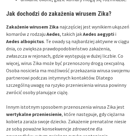
Jak dochodzi do zakażenia wirusem Zika?
Zakażenie wirusem Zika
najczęściej jest wynikiem ukąszeń
komarów z rodzaju
Aedes
, takich jak
Aedes aegypti
i
Aedes albopictus
. Te owady są najbardziej aktywne w ciągu
dnia, co zwiększa prawdopodobieństwo zakażenia,
zwłaszcza w rejonach, gdzie występują w dużej liczbie. Co
więcej, wirus Zika może być przenoszony drogą сексуalną.
Osoba nosiciela ma możliwość przekazania wirusa swojemu
partnerowi podczas intymnych kontaktów. Dlatego
szczególną uwagę na ryzyko przeniesienia wirusa powinny
zwrócić osoby planujące ciążę.
Innym istotnym sposobem przenoszenia wirusa Zika jest
wertykalne przeniesienie
, które następuje, gdy ciężarna
kobieta zaraża swoje dziecko. Zakażenie prenatalne niesie
ze sobą poważne konsekwencje zdrowotne dla
noworodków, w tym zwiększa ryzyko wystąpienia