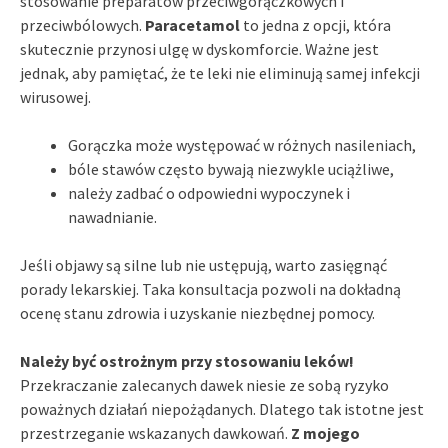
stosowanie preparatów przeciwgorączkowych i
przeciwbólowych.
Paracetamol
to jedna z opcji, która
skutecznie przynosi ulgę w dyskomforcie. Ważne jest
jednak, aby pamiętać, że te leki nie eliminują samej infekcji
wirusowej.
Gorączka może występować w różnych nasileniach,
bóle stawów często bywają niezwykle uciążliwe,
należy zadbać o odpowiedni wypoczynek i
nawadnianie.
Jeśli objawy są silne lub nie ustępują, warto zasięgnąć
porady lekarskiej. Taka konsultacja pozwoli na dokładną
ocenę stanu zdrowia i uzyskanie niezbędnej pomocy.
Należy być ostrożnym przy stosowaniu leków!
Przekraczanie zalecanych dawek niesie ze sobą ryzyko
poważnych działań niepożądanych. Dlatego tak istotne jest
przestrzeganie wskazanych dawkowań.
Z mojego