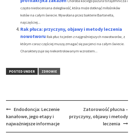
profilaktyka zakażeń
Choroba kociego pazura to tajemnicza i
często niedoceniana dolegliwość, która może dotknąć miłośników
kotów na całym świecie. Wywołana przez bakterie Bartonella,
najczęściej...
Rak płuca: przyczyny, objawy i metody leczenia
nowotworu
Rak płuc to jeden z najgroźniejszych nowotworów, z
którym coraz częściej muszą zmagać się pacjenci na całym świecie.
Charakteryzuje się niekontrolowanym wzrostem...
POSTED UNDER
ZDROWIE
Post
Endodoncja: Leczenie
Zatorowość płucna –
navigation
kanałowe, jego etapy i
przyczyny, objawy i metody
najważniejsze informacje
leczenia