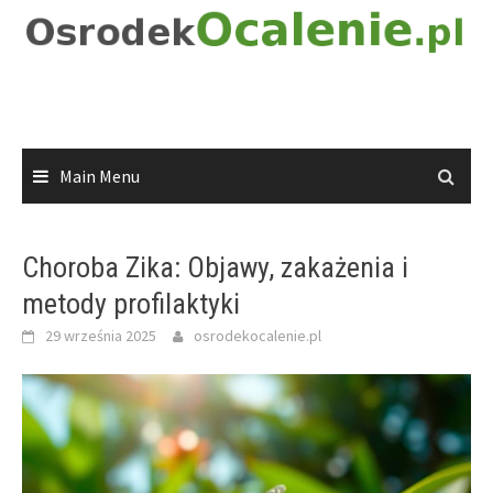
Skip
to
content
Main Menu
Choroba Zika: Objawy, zakażenia i
metody profilaktyki
29 września 2025
osrodekocalenie.pl