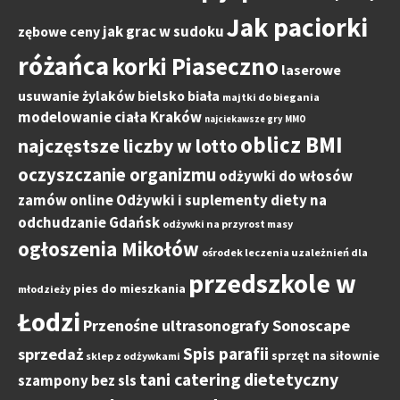
Jak paciorki
jak grac w sudoku
zębowe ceny
różańca
korki Piaseczno
laserowe
usuwanie żylaków bielsko biała
majtki do biegania
modelowanie ciała Kraków
najciekawsze gry MMO
oblicz BMI
najczęstsze liczby w lotto
oczyszczanie organizmu
odżywki do włosów
zamów online
Odżywki i suplementy diety na
odchudzanie Gdańsk
odżywki na przyrost masy
ogłoszenia Mikołów
ośrodek leczenia uzależnień dla
przedszkole w
pies do mieszkania
młodzieży
Łodzi
Przenośne ultrasonografy Sonoscape
Spis parafii
sprzedaż
sprzęt na siłownie
sklep z odżywkami
tani catering dietetyczny
szampony bez sls