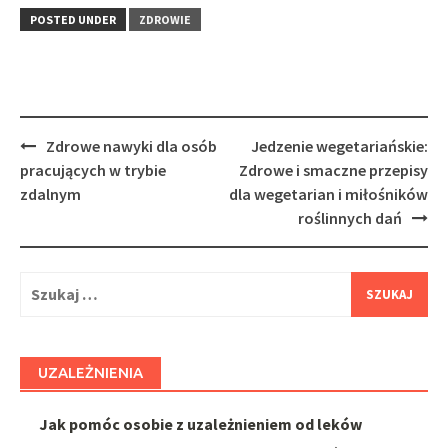
POSTED UNDER
ZDROWIE
Post
Zdrowe nawyki dla osób
Jedzenie wegetariańskie:
navigation
pracujących w trybie
Zdrowe i smaczne przepisy
zdalnym
dla wegetarian i miłośników
roślinnych dań
Szukaj:
UZALEŻNIENIA
Jak pomóc osobie z uzależnieniem od leków