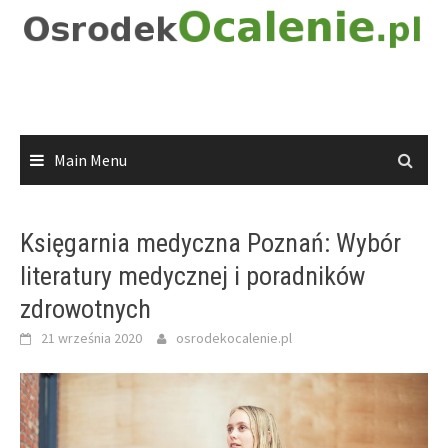
Skip
to
content
Main Menu
Księgarnia medyczna Poznań: Wybór
literatury medycznej i poradników
zdrowotnych
21 września 2020
osrodekocalenie.pl