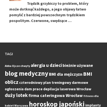
Trądzik grzybiczy to problem, który
może dotknąć każdego, a jego objawy łatwo
pomylić z bardziej powszechnym trądzikiem
pospolitym. Czerwone, swędzące …
TAGI
alergia u dzieci
bieżnie używane
Abba Ojcze chwyty
blog medyczny
BMI
BMI dla mężczyzn
oblicz
czterodniowy plan treningowy
darmowe
ogłoszenia dam prace
depilacja laserowa Wrocław
duży lotek
firma cateringowa Wrocław
fitness dla
horoskop japoński
implanty
kobiet Warszawa