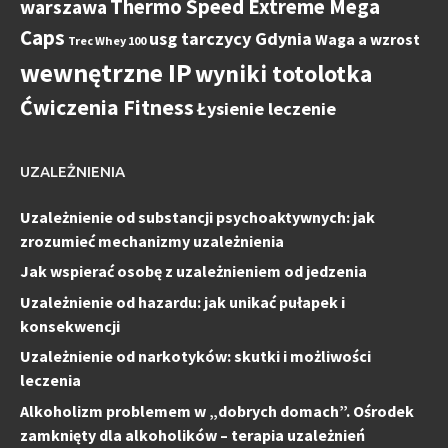
Thermo Speed Extreme Mega
warszawa
Caps
usg tarczycy Gdynia
Waga a wzrost
Trec Whey 100
wewnętrzne IP
wyniki totolotka
Ćwiczenia Fitness
Łysienie leczenie
UZALEŻNIENIA
Uzależnienie od substancji psychoaktywnych: jak
zrozumieć mechanizmy uzależnienia
Jak wspierać osobę z uzależnieniem od jedzenia
Uzależnienie od hazardu: jak unikać pułapek i
konsekwencji
Uzależnienie od narkotyków: skutki i możliwości
leczenia
Alkoholizm problemem w „dobrych domach”. Ośrodek
zamknięty dla alkoholików – terapia uzależnień