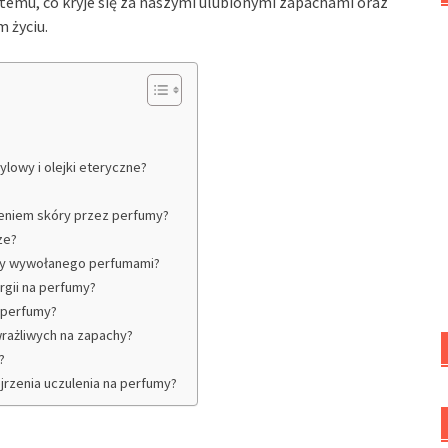
temu, co kryje się za naszymi ulubionymi zapachami oraz
m życiu.
ylowy i olejki eteryczne?
nieniem skóry przez perfumy?
ze?
óry wywołanego perfumami?
gii na perfumy?
a perfumy?
wrażliwych na zapachy?
?
jrzenia uczulenia na perfumy?