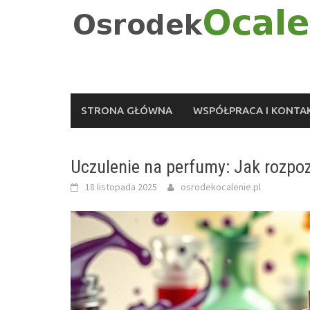
Skip
to
content
STRONA GŁÓWNA
WSPÓŁPRACA I KONTA
Uczulenie na perfumy: Jak rozpoz
18 listopada 2025
osrodekocalenie.pl