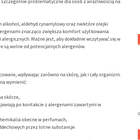
o szczególnie problematyczne dla osób z wrażliwością na
 alkohol, aldehyd cynamylowy oraz niektóre olejki
alergenami znacząco zwiększa komfort użytkowania
 alergicznych. Ważne jest, aby dokładnie wczytywać się w
re są wolne od potencjalnych alergenów.
owane, wpływając zarówno na skórę, jak i cały organizm.
na wymienić:
a skórze,
ojawiają po kontakcie z alergenami zawartymi w
o
 chemikalia obecne w perfumach,
oddechowych przez lotne substancje.