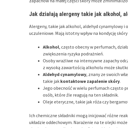
zapachów na małej części skóry może zminimalizow
Jak działają alergeny takie jak alkohol, 
Alergeny, takie jak alkohol, aldehyd cynamylowy i
uczuleniowe. Mają istotny wpływ na kondycję skór
Alkohol
, często obecny w perfumach, działa
zwiększenia ryzyka podrażnień.
Osoby wrażliwe na intensywne zapachy odc
z wysoką zawartością alkoholu może skut
Aldehyd cynamylowy
, znany ze swoich wła
takie jak
kontaktowe zapalenie skóry
.
Jego obecność w wielu perfumach często pr
osób, które źle reagują na ten składnik.
Oleje eteryczne, takie jak róża czy bergam
Ich chemiczne składniki mogą inicjować różne reakc
układzie oddechowym. Narażenie na te olejki może p