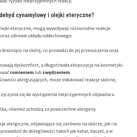
ać ryzyko nieprzyjemnych reakcji.
aldehyd cynamylowy i olejki eteryczne?
 olejki eteryczne, mogą wywoływać różnorodne reakcje
y oraz zdrowie układu oddechowego.
 drażniąco na skórę, co prowadzi do jej przesuszenia oraz
zuwają dyskomfort, a długotrwała ekspozycja na kosmetyki
kować
rumieniem
lub
swędzeniem
.
ściwości alergizujących, może indukować reakcje skórne,
zyczynia się do wystąpienia nieprzyjemnych objawów u
otka, również uchodzą za powszechne alergeny.
je alergiczne, objawiające się zarówno na skórze, jak i w
rowadzić do dolegliwości takich jak katar, kaszel, a w