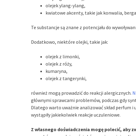
olejek ylang-ylang,
kwiatowe akcenty, takie jak konwalia, berg
Te substancje są znane z potencjału do wywoływani
Dodatkowo, niektóre olejki, takie jak:
olejek z limonki,
olejek z róży,
kumaryna,
olejek z tangerynki,
również mogą prowadzić do reakcji alergicznych.
N
głównymi sprawcami problemów, podczas gdy syntet
Dlatego warto uważnie analizować skład perfum i u
wystąpiły jakiekolwiek reakcje uczuleniowe.
Z własnego doświadczenia mogę polecić, aby zw