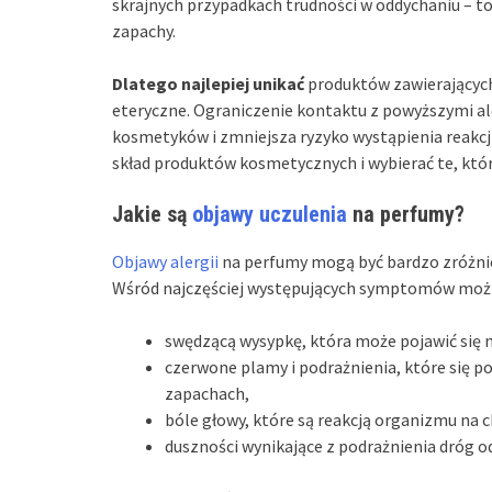
skrajnych przypadkach trudności w oddychaniu – t
zapachy.
Dlatego najlepiej unikać
produktów zawierających
eteryczne. Ograniczenie kontaktu z powyższymi 
kosmetyków i zmniejsza ryzyko wystąpienia reakcji
skład produktów kosmetycznych i wybierać te, któ
Jakie są
objawy uczulenia
na perfumy?
Objawy alergii
na perfumy mogą być bardzo zróżnic
Wśród najczęściej występujących symptomów moż
swędzącą wysypkę, która może pojawić się n
czerwone plamy i podrażnienia, które się p
zapachach,
bóle głowy, które są reakcją organizmu na
duszności wynikające z podrażnienia dróg 