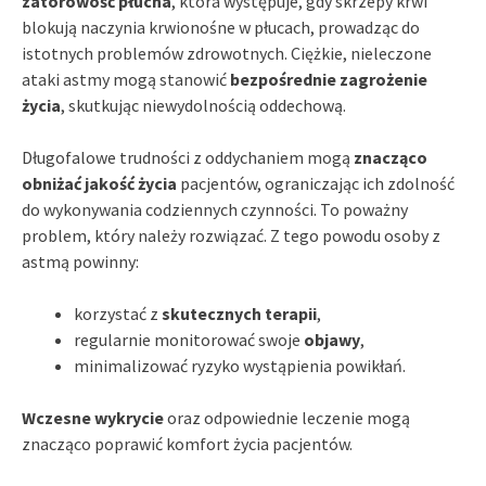
zatorowość płucna
, która występuje, gdy skrzepy krwi
blokują naczynia krwionośne w płucach, prowadząc do
istotnych problemów zdrowotnych. Ciężkie, nieleczone
ataki astmy mogą stanowić
bezpośrednie zagrożenie
życia
, skutkując niewydolnością oddechową.
Długofalowe trudności z oddychaniem mogą
znacząco
obniżać jakość życia
pacjentów, ograniczając ich zdolność
do wykonywania codziennych czynności. To poważny
problem, który należy rozwiązać. Z tego powodu osoby z
astmą powinny:
korzystać z
skutecznych terapii
,
regularnie monitorować swoje
objawy
,
minimalizować ryzyko wystąpienia powikłań.
Wczesne wykrycie
oraz odpowiednie leczenie mogą
znacząco poprawić komfort życia pacjentów.