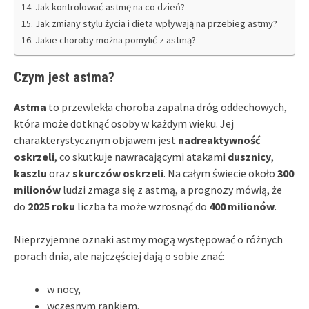
Jak kontrolować astmę na co dzień?
Jak zmiany stylu życia i dieta wpływają na przebieg astmy?
Jakie choroby można pomylić z astmą?
Czym jest astma?
Astma
to przewlekła choroba zapalna dróg oddechowych,
która może dotknąć osoby w każdym wieku. Jej
charakterystycznym objawem jest
nadreaktywność
oskrzeli
, co skutkuje nawracającymi atakami
dusznicy
,
kaszlu
oraz
skurczów oskrzeli
. Na całym świecie około
300
milionów
ludzi zmaga się z astmą, a prognozy mówią, że
do
2025 roku
liczba ta może wzrosnąć do
400 milionów
.
Nieprzyjemne oznaki astmy mogą występować o różnych
porach dnia, ale najczęściej dają o sobie znać:
w nocy,
wczesnym rankiem,