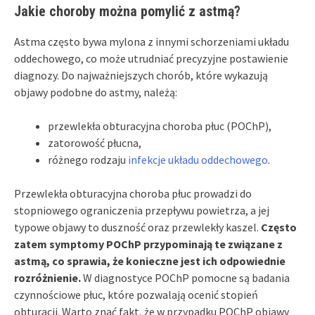
Jakie choroby można pomylić z astmą?
Astma często bywa mylona z innymi schorzeniami układu
oddechowego, co może utrudniać precyzyjne postawienie
diagnozy. Do najważniejszych chorób, które wykazują
objawy podobne do astmy, należą:
przewlekła obturacyjna choroba płuc (POChP),
zatorowość płucna,
różnego rodzaju
infekcje układu oddechowego
.
Przewlekła obturacyjna choroba płuc prowadzi do
stopniowego ograniczenia przepływu powietrza, a jej
typowe objawy to duszność oraz przewlekły kaszel.
Często
zatem symptomy POChP przypominają te związane z
astmą, co sprawia, że konieczne jest ich odpowiednie
rozróżnienie.
W diagnostyce POChP pomocne są badania
czynnościowe płuc, które pozwalają ocenić stopień
obturacji. Warto znać fakt, że w przypadku POChP objawy