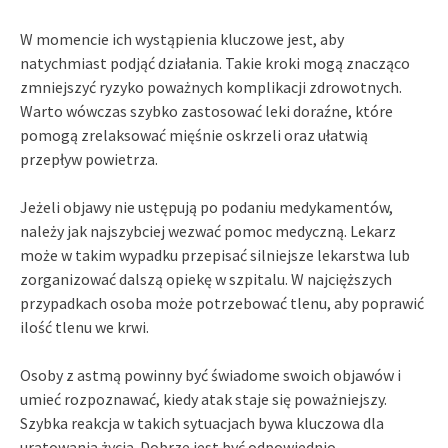
W momencie ich wystąpienia kluczowe jest, aby
natychmiast podjąć działania. Takie kroki mogą znacząco
zmniejszyć ryzyko poważnych komplikacji zdrowotnych.
Warto wówczas szybko zastosować leki doraźne, które
pomogą zrelaksować mięśnie oskrzeli oraz ułatwią
przepływ powietrza.
Jeżeli objawy nie ustępują po podaniu medykamentów,
należy jak najszybciej wezwać pomoc medyczną. Lekarz
może w takim wypadku przepisać silniejsze lekarstwa lub
zorganizować dalszą opiekę w szpitalu. W najcięższych
przypadkach osoba może potrzebować tlenu, aby poprawić
ilość tlenu we krwi.
Osoby z astmą powinny być świadome swoich objawów i
umieć rozpoznawać, kiedy atak staje się poważniejszy.
Szybka reakcja w takich sytuacjach bywa kluczowa dla
uratowania życia. Dobrze jest być odpowiednio