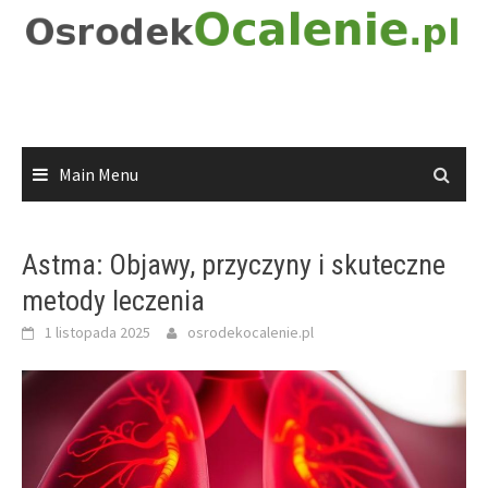
Skip
to
content
Main Menu
Astma: Objawy, przyczyny i skuteczne
metody leczenia
1 listopada 2025
osrodekocalenie.pl