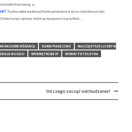
 środki finansowej, a...
we?
Trudno sobie wyobrazić funkcjonowanie w życiu codziennym bez
hodzi tutaj o sprawy, które są związane na przykład...
AK PACIORKI RÓŻAŃCA
KORKI PIASECZNO
NAJCZĘSTSZE LICZBY W
ZKOLE W ŁODZI
WEWNĘTRZNE IP
WYNIKI TOTOLOTKA
Od czego zacząć odchudzanie?