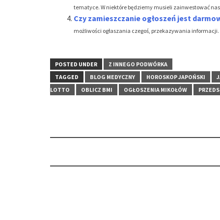
tematyce. W niektóre będziemy musieli zainwestować nasze
Czy zamieszczanie ogłoszeń jest darmo
możliwości ogłaszania czegoś, przekazywania informacji. C
POSTED UNDER
Z INNEGO PODWÓRKA
TAGGED
BLOG MEDYCZNY
HOROSKOP JAPOŃSKI
J
LOTTO
OBLICZ BMI
OGŁOSZENIA MIKOŁÓW
PRZEDS
Post
navigation