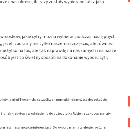
zez nas okresu, ile razy zostały wybierane lub z jaką
 wniosków, jakie cyfry można wybierać podczas następnych
, jeżeli zaufamy nie tylko naszemu szczęściu, ale również
ie tylko na los, ale tak naprawdę na nas samych i na nasze
 osób jest to świetny sposób na dokonanie wyboru cyfr,
bilety, a nimi Twoje – oby szczęśliwe – numerki i nie możesz doczekać się
 i rynek kredytowy w odniesieniu do dużego lotka Robienie zakupów na raty
gier jest niesamowicie interesujący. Do wyboru mamy wiele gier, o różnej