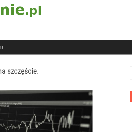
KT
na szczęście.
S