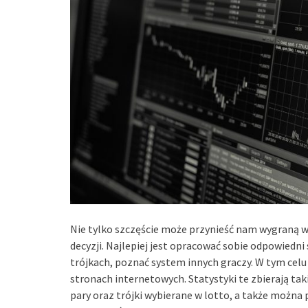
Nie tylko szczęście może przynieść nam wygraną w 
decyzji. Najlepiej jest opracować sobie odpowiedni
trójkach, poznać system innych graczy. W tym celu 
stronach internetowych. Statystyki te zbierają tak
pary oraz trójki wybierane w lotto, a także można 