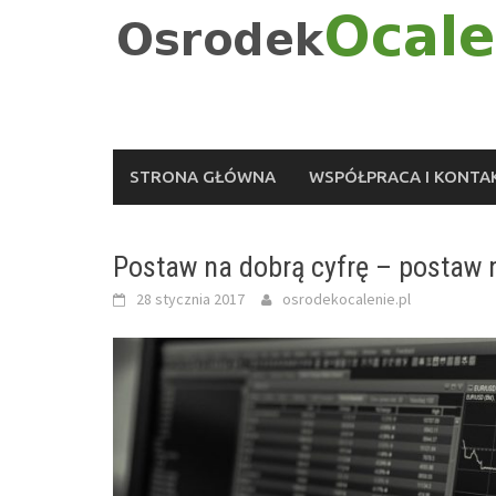
Skip
to
content
STRONA GŁÓWNA
WSPÓŁPRACA I KONTA
Postaw na dobrą cyfrę – postaw 
28 stycznia 2017
osrodekocalenie.pl