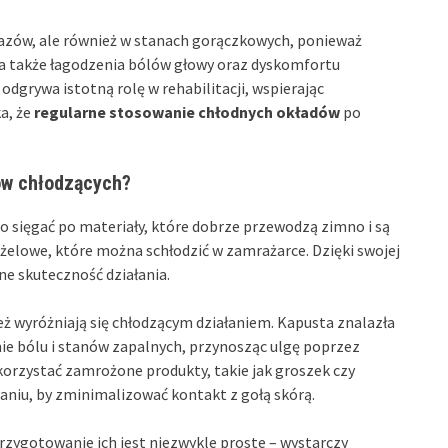
razów, ale również w stanach gorączkowych, ponieważ
ęga także łagodzenia bólów głowy oraz dyskomfortu
odgrywa istotną rolę w rehabilitacji, wspierając
a, że
regularne stosowanie chłodnych okładów
po
ów chłodzących?
 sięgać po materiały, które dobrze przewodzą zimno i są
elowe, które można schłodzić w zamrażarce. Dzięki swojej
ne skuteczność działania.
ież wyróżniają się chłodzącym działaniem. Kapusta znalazła
e bólu i stanów zapalnych, przynosząc ulgę poprzez
orzystać zamrożone produkty, takie jak groszek czy
niu, by zminimalizować kontakt z gołą skórą.
Przygotowanie ich jest niezwykle proste – wystarczy