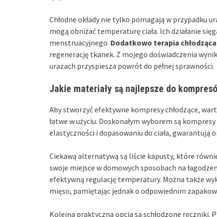
Chłodne okłady nie tylko pomagają w przypadku u
mogą obniżać temperaturę ciała. Ich działanie si
menstruacyjnego.
Dodatkowo terapia chłodząca
regenerację tkanek. Z mojego doświadczenia wynik
urazach przyspiesza powrót do pełnej sprawności.
Jakie materiały są najlepsze do kompres
Aby stworzyć efektywne kompresy chłodzące, warto
łatwe w użyciu. Doskonałym wyborem są kompresy ż
elastyczności i dopasowaniu do ciała, gwarantują o
Ciekawą alternatywą są liście kapusty, które równ
swoje miejsce w domowych sposobach na łagodzeni
efektywną regulację temperatury. Można także wyk
mięso, pamiętając jednak o odpowiednim zapakowa
Kolejną praktyczną opcją są schłodzone ręczniki. 