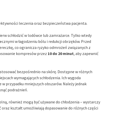
ektywności leczenia oraz bezpieczeństwa pacjenta.
ierw schłodzić w lodówce lub zamrażarce. Tylko wtedy
ecznymi w łagodzeniu bólu i redukcji obrzęków. Przed
iereczkę, co ogranicza ryzyko odmrożeń związanych z
tosowanie kompresów przez
10 do 20 minut
, aby zapewnić
e stosować bezpośrednio na skórę. Dostępne w różnych
miejscach wymagających schłodzenia. Ich wygoda
e w przypadku mniejszych obszarów. Należy jednak
knąć podrażnień.
eplną, również mogą być używane do chłodzenia – wystarczy
ć oraz kształt umożliwiają dopasowanie do różnych części