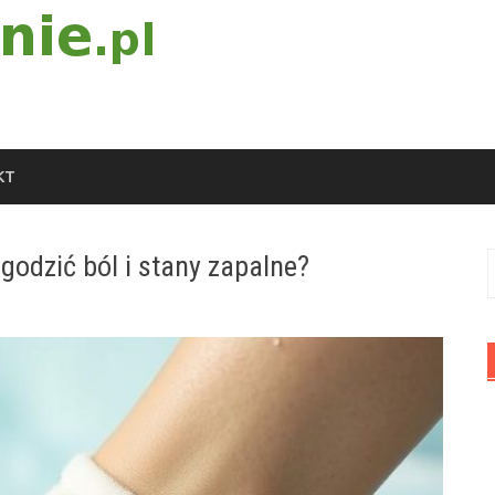
KT
godzić ból i stany zapalne?
S