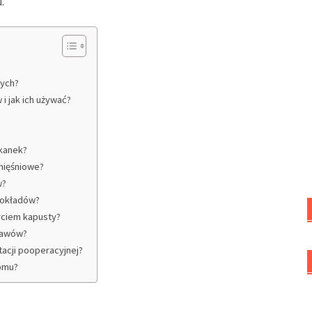
.
cych?
i jak ich używać?
tkanek?
 mięśniowe?
w?
 okładów?
życiem kapusty?
stawów?
tacji pooperacyjnej?
omu?