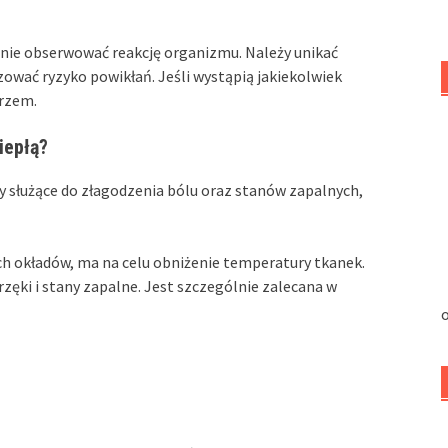
nie obserwować reakcję organizmu. Należy unikać
wać ryzyko powikłań. Jeśli wystąpią jakiekolwiek
arzem.
iepłą?
dy służące do złagodzenia bólu oraz stanów zapalnych,
ch okładów, ma na celu obniżenie temperatury tkanek.
ęki i stany zapalne. Jest szczególnie zalecana w
o