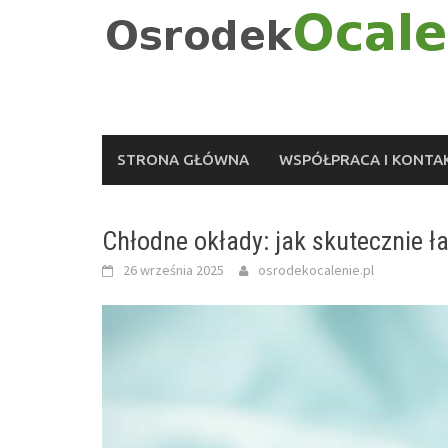
Skip
to
content
STRONA GŁÓWNA
WSPÓŁPRACA I KONTA
Chłodne okłady: jak skutecznie ła
26 września 2025
osrodekocalenie.pl