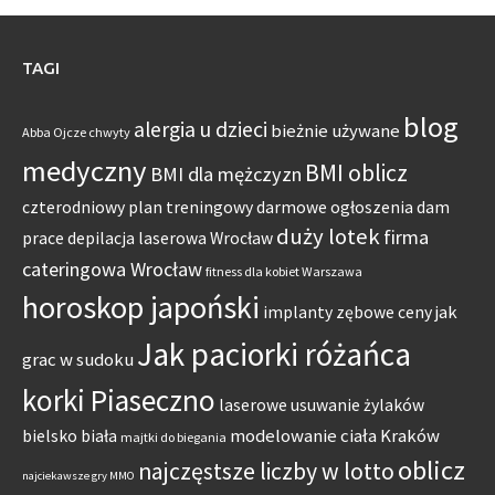
TAGI
blog
alergia u dzieci
bieżnie używane
Abba Ojcze chwyty
medyczny
BMI oblicz
BMI dla mężczyzn
czterodniowy plan treningowy
darmowe ogłoszenia dam
duży lotek
firma
prace
depilacja laserowa Wrocław
cateringowa Wrocław
fitness dla kobiet Warszawa
horoskop japoński
jak
implanty zębowe ceny
Jak paciorki różańca
grac w sudoku
korki Piaseczno
laserowe usuwanie żylaków
modelowanie ciała Kraków
bielsko biała
majtki do biegania
oblicz
najczęstsze liczby w lotto
najciekawsze gry MMO