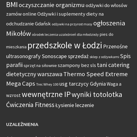
BMI
oczyszczanie organizmu
odżywki do włosów
zamów online
Odżywki i suplementy diety na
ogłoszenia
odchudzanie Gdańsk
odżywki na przyrost masy
Mikołów
pies do
ośrodek leczenia uzależnień dla młodzieży
przedszkole w Łodzi
Przenośne
mieszkania
Spis
ultrasonografy Sonoscape sprzedaż
sklep z odżywkami
parafii
tani catering
szampony bez sls
sprzęt na siłownie
Thermo Speed Extreme
dietetyczny warszawa
Mega Caps
usg tarczycy Gdynia
Waga a
Trec Whey 100
wewnętrzne IP
wyniki totolotka
wzrost
Ćwiczenia Fitness
Łysienie leczenie
UZALEŻNIENIA