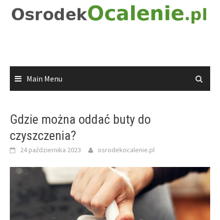
Skip
to
content
Main Menu
Gdzie można oddać buty do
czyszczenia?
24 października 2023
osrodekocalenie.pl