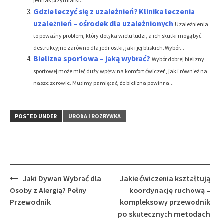
jednak przymiarki...
Gdzie leczyć się z uzależnień? Klinika leczenia
uzależnień – ośrodek dla uzależnionych
Uzależnienia
to poważny problem, który dotyka wielu ludzi, a ich skutki mogą być
destrukcyjne zarówno dla jednostki, jak i jej bliskich. Wybór...
Bielizna sportowa – jaką wybrać?
Wybór dobrej bielizny
sportowej może mieć duży wpływ na komfort ćwiczeń, jak i również na
nasze zdrowie. Musimy pamiętać, że bielizna powinna...
POSTED UNDER
URODA I ROZRYWKA
Post
Jaki Dywan Wybrać dla
Jakie ćwiczenia kształtują
navigation
Osoby z Alergią? Pełny
koordynację ruchową –
Przewodnik
kompleksowy przewodnik
po skutecznych metodach