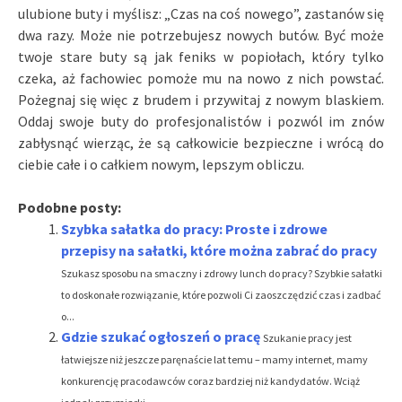
ulubione buty i myślisz: „Czas na coś nowego”, zastanów się
dwa razy. Może nie potrzebujesz nowych butów. Być może
twoje stare buty są jak feniks w popiołach, który tylko
czeka, aż fachowiec pomoże mu na nowo z nich powstać.
Pożegnaj się więc z brudem i przywitaj z nowym blaskiem.
Oddaj swoje buty do profesjonalistów i pozwól im znów
zabłysnąć wierząc, że są całkowicie bezpieczne i wrócą do
ciebie całe i o całkiem nowym, lepszym obliczu.
Podobne posty:
Szybka sałatka do pracy: Proste i zdrowe
przepisy na sałatki, które można zabrać do pracy
Szukasz sposobu na smaczny i zdrowy lunch do pracy? Szybkie sałatki
to doskonałe rozwiązanie, które pozwoli Ci zaoszczędzić czas i zadbać
o...
Gdzie szukać ogłoszeń o pracę
Szukanie pracy jest
łatwiejsze niż jeszcze paręnaście lat temu – mamy internet, mamy
konkurencję pracodawców coraz bardziej niż kandydatów. Wciąż