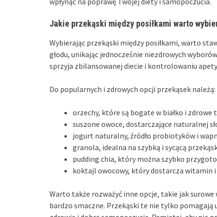
wpłynąć na poprawę Twojej diety i samopoczucia.
Jakie przekąski między posiłkami warto wybie
Wybierając przekąski między posiłkami, warto sta
głodu, unikając jednocześnie niezdrowych wyborów.
sprzyja zbilansowanej diecie i kontrolowaniu apety
Do popularnych i zdrowych opcji przekąsek należą:
orzechy, które są bogate w białko i zdrowe t
suszone owoce, dostarczające naturalnej sło
jogurt naturalny, źródło probiotyków i wapn
granola, idealna na szybką i sycącą przekąs
pudding chia, który można szybko przygot
koktajl owocowy, który dostarcza witamin i
Warto także rozważyć inne opcje, takie jak surowe
bardzo smaczne. Przekąski te nie tylko pomagają u
zdrowie i dobre samopoczucie. Pamiętaj, aby nie p