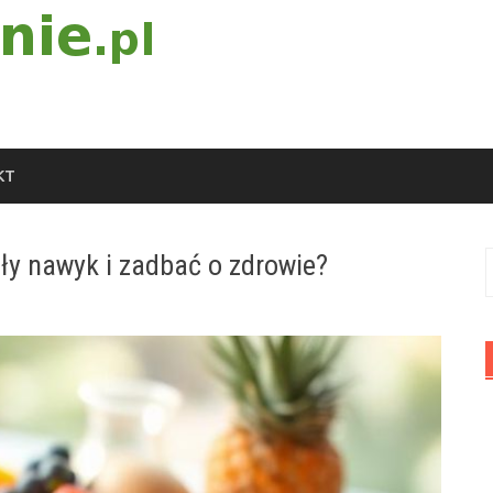
KT
zły nawyk i zadbać o zdrowie?
S