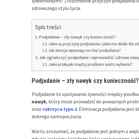
żywieniowymi? Zrozumienie przyczyn podjadania or
zdrowszego stylu życia.
Spis treści
Podjadanie – zły nawyk czy konieczność?
Jakie są przyczyny podjadania i jakie ma skutki dla z
Jak emocje wpływają na chęć podjadania?
Jak ograniczyć podjadanie i wprowadzić zdrowe naw
Jakie przekąski między posiłkami warto wybierać?
Podjadanie – zły nawyk czy konieczność?
Podjadanie to spożywanie żywności między posiłka
nawyk
, który może prowadzić do poważnych prob
oraz
cukrzyca typu 2
. Eliminacja podjadania jest 
dobrego samopoczucia.
Warto zrozumieć, że podjadanie jest jednym z wię
gdy nie jesteśmy świadomi ilości spożywanego jed