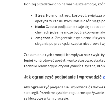
Poniżej przedstawiono najważniejsze emocje, któr
Stres:
Hormon stresu, kortyzol, zwiększa 
apetytu. W czasie stresu wiele osób sięga p
Nuda:
Często podjadanie staje się sposobem 
chwilach jedzenie może być traktowane jako
Zmęczenie:
Zmęczenie psychiczne i fizyczn
sięgania po przekąski, często niezdrowe i 
Zrozumienie tych emocji i ich wpływu na
nawyki ż
lepiej kontrolować apetyt, warto stosować strateg
techniki relaksacyjne czy aktywność fizyczna, któ
Jak ograniczyć podjadanie i wprowadzić
z
Aby
ograniczyć podjadanie
i wprowadzić
zdrowe 
strategii. Przede wszystkim regularne spożywanie
są kluczowe w tym procesie.