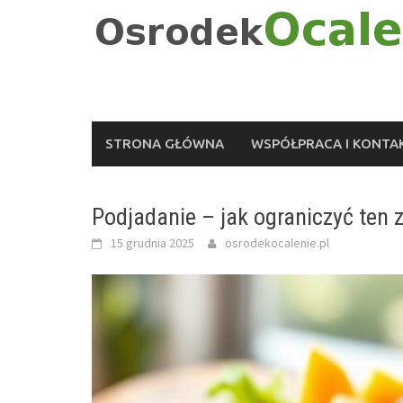
Skip
to
content
STRONA GŁÓWNA
WSPÓŁPRACA I KONTA
Podjadanie – jak ograniczyć ten 
15 grudnia 2025
osrodekocalenie.pl