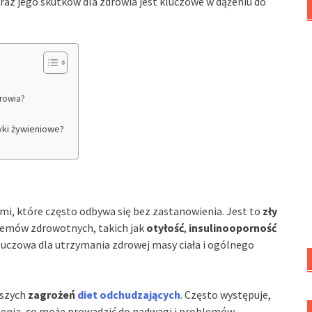
az jego skutków dla zdrowia jest kluczowe w dążeniu do
drowia?
yki żywieniowe?
mi, które często odbywa się bez zastanowienia. Jest to
zły
lemów zdrowotnych, takich jak
otyłość
,
insulinooporność
kluczowa dla utrzymania zdrowej masy ciała i ogólnego
kszych
zagrożeń
diet odchudzających
. Często występuje,
zenia, co może prowadzić do nadwagi i problemów