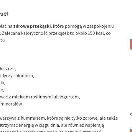
rać?
wiać na
zdrowe przekąski
, które pomogą w zaspokojeniu
 Zalecana kaloryczność przekąsek to około 150 kcal, co
tu.
łuszcze,
dyczy i błonnika,
ia,
kę,
ować z mlekiem roślinnym lub jogurtem,
 minerałów.
o
 warzywa z hummusem, które są nie tylko zdrowe, ale także
trzymać energię w ciągu dnia, ale również wspierają
rzesadzać z ilością przekąsek, co pozwoli utrzymać