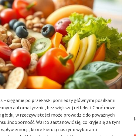
s – sięganie po przekąski pomiędzy głównymi posiłkami
nym automatycznie, bez większej refleksji. Choć może
 głodu, w rzeczywistości może prowadzić do poważnych
l
nsulinooporność. Warto zastanowić się, co kryje się za tym
e wpływ emocji, które kierują naszymi wyborami