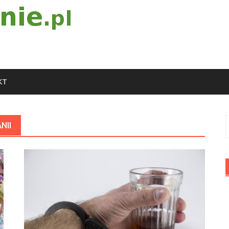
KT
S
NII