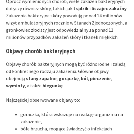
Oprócz wymienionych chorób, wiele zakażeń bakteryjnych
dotyczy również skóry, takich jak
trądzik
i
liszajec zakaźny
.
Zakażenia bakteryjne skóry powodują ponad 14 milionów
wizyt ambulatoryjnych rocznie w Stanach Zjednoczonych, a
gronkowiec złocisty jest odpowiedzialny za ponad 11
milionów przypadków zakażeń skóry i tkanek miękkich.
Objawy chorób bakteryjnych
Objawy chorób bakteryjnych mogą być różnorodne i zależą
od konkretnego rodzaju zakażenia. Główne objawy
obejmują
stany zapalne
,
gorączkę
,
ból
,
pieczenie
,
wymioty
, a także
biegunkę
.
Najczęściej obserwowane objawy to:
gorączka, która wskazuje na reakcję organizmu na
zakażenie,
bóle brzucha, mogące świadczyć o infekcjach