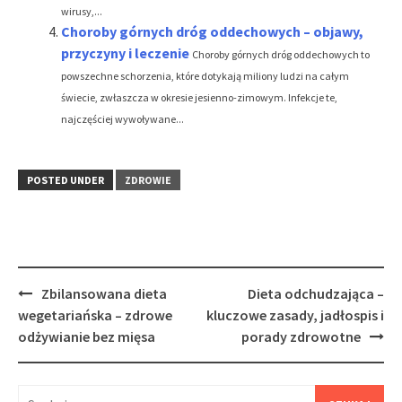
wirusy,...
Choroby górnych dróg oddechowych – objawy,
przyczyny i leczenie
Choroby górnych dróg oddechowych to
powszechne schorzenia, które dotykają miliony ludzi na całym
świecie, zwłaszcza w okresie jesienno-zimowym. Infekcje te,
najczęściej wywoływane...
POSTED UNDER
ZDROWIE
Post
Zbilansowana dieta
Dieta odchudzająca –
navigation
wegetariańska – zdrowe
kluczowe zasady, jadłospis i
odżywianie bez mięsa
porady zdrowotne
Szukaj: