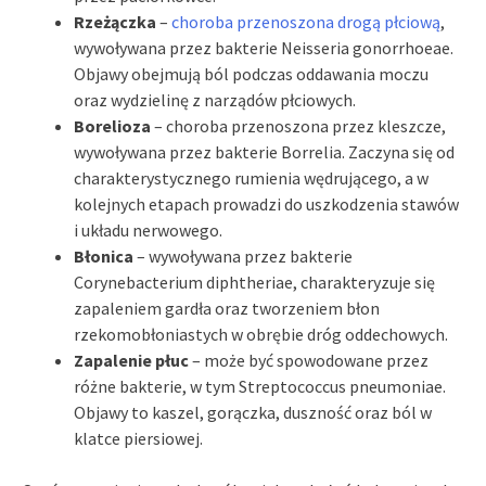
Rzeżączka
–
choroba przenoszona drogą płciową
,
wywoływana przez bakterie Neisseria gonorrhoeae.
Objawy obejmują ból podczas oddawania moczu
oraz wydzielinę z narządów płciowych.
Borelioza
– choroba przenoszona przez kleszcze,
wywoływana przez bakterie Borrelia. Zaczyna się od
charakterystycznego rumienia wędrującego, a w
kolejnych etapach prowadzi do uszkodzenia stawów
i układu nerwowego.
Błonica
– wywoływana przez bakterie
Corynebacterium diphtheriae, charakteryzuje się
zapaleniem gardła oraz tworzeniem błon
rzekomobłoniastych w obrębie dróg oddechowych.
Zapalenie płuc
– może być spowodowane przez
różne bakterie, w tym Streptococcus pneumoniae.
Objawy to kaszel, gorączka, duszność oraz ból w
klatce piersiowej.