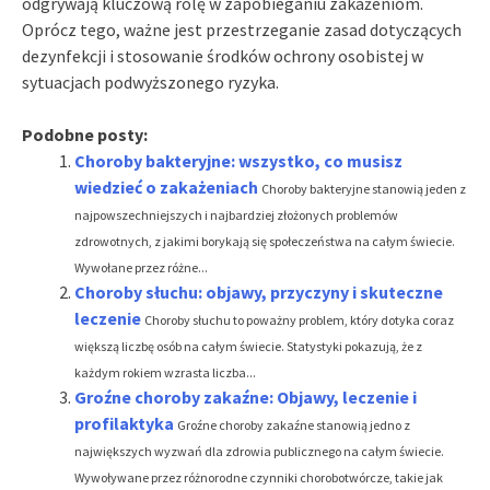
odgrywają kluczową rolę w zapobieganiu zakażeniom.
Oprócz tego, ważne jest przestrzeganie zasad dotyczących
dezynfekcji i stosowanie środków ochrony osobistej w
sytuacjach podwyższonego ryzyka.
Podobne posty:
Choroby bakteryjne: wszystko, co musisz
wiedzieć o zakażeniach
Choroby bakteryjne stanowią jeden z
najpowszechniejszych i najbardziej złożonych problemów
zdrowotnych, z jakimi borykają się społeczeństwa na całym świecie.
Wywołane przez różne...
Choroby słuchu: objawy, przyczyny i skuteczne
leczenie
Choroby słuchu to poważny problem, który dotyka coraz
większą liczbę osób na całym świecie. Statystyki pokazują, że z
każdym rokiem wzrasta liczba...
Groźne choroby zakaźne: Objawy, leczenie i
profilaktyka
Groźne choroby zakaźne stanowią jedno z
największych wyzwań dla zdrowia publicznego na całym świecie.
Wywoływane przez różnorodne czynniki chorobotwórcze, takie jak