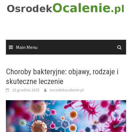
Skip
to
content
Main Menu
Choroby bakteryjne: objawy, rodzaje i
skuteczne leczenie
22 grudnia 2025
osrodekocalenie.pl