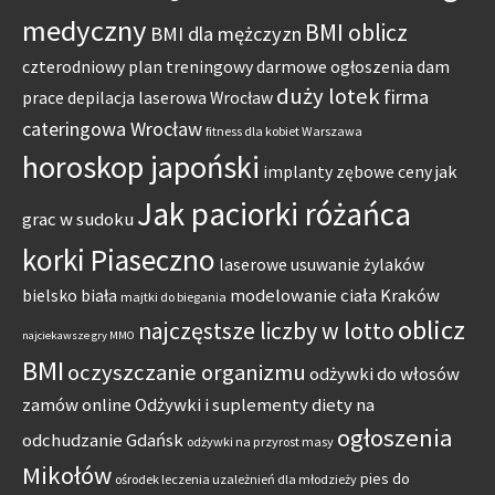
medyczny
BMI oblicz
BMI dla mężczyzn
czterodniowy plan treningowy
darmowe ogłoszenia dam
duży lotek
firma
prace
depilacja laserowa Wrocław
cateringowa Wrocław
fitness dla kobiet Warszawa
horoskop japoński
jak
implanty zębowe ceny
Jak paciorki różańca
grac w sudoku
korki Piaseczno
laserowe usuwanie żylaków
modelowanie ciała Kraków
bielsko biała
majtki do biegania
oblicz
najczęstsze liczby w lotto
najciekawsze gry MMO
BMI
oczyszczanie organizmu
odżywki do włosów
zamów online
Odżywki i suplementy diety na
ogłoszenia
odchudzanie Gdańsk
odżywki na przyrost masy
Mikołów
pies do
ośrodek leczenia uzależnień dla młodzieży