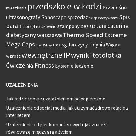
przedszkole w Łodzi
Przenośne
mieszkania
Spis
ultrasonografy Sonoscape sprzedaż
sklep z odżywkami
parafii
tani catering
szampony bez sls
sprzęt na siłownie
Thermo Speed Extreme
dietetyczny warszawa
Mega Caps
usg tarczycy Gdynia
Waga a
Trec Whey 100
wewnętrzne IP
wyniki totolotka
wzrost
Ćwiczenia Fitness
Łysienie leczenie
UZALEŻNIENIA
Jak radzić sobie z uzależnieniem od papierosów
Uzależnienie od social media: jak utrzymać zdrowe relacje z
internetem
Uzależnienie od gier komputerowych: jak znaleźć
równowagę między grą a życiem