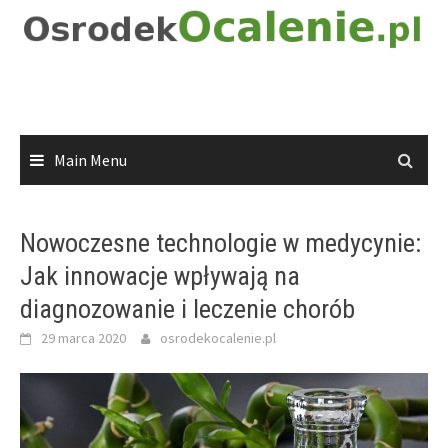
Skip
to
content
Main Menu
Nowoczesne technologie w medycynie:
Jak innowacje wpływają na
diagnozowanie i leczenie chorób
29 marca 2020
osrodekocalenie.pl