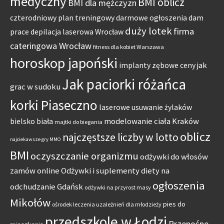
medyczny
BMI oblicz
BMI dla mężczyzn
czterodniowy plan treningowy
darmowe ogłoszenia dam
duży lotek
firma
prace
depilacja laserowa Wrocław
cateringowa Wrocław
fitness dla kobiet Warszawa
horoskop japoński
jak
implanty zębowe ceny
Jak paciorki różańca
grac w sudoku
korki Piaseczno
laserowe usuwanie żylaków
modelowanie ciała Kraków
bielsko biała
majtki do biegania
oblicz
najczęstsze liczby w lotto
najciekawsze gry MMO
BMI
oczyszczanie organizmu
odżywki do włosów
zamów online
Odżywki i suplementy diety na
ogłoszenia
odchudzanie Gdańsk
odżywki na przyrost masy
Mikołów
pies do
ośrodek leczenia uzależnień dla młodzieży
przedszkole w Łodzi
Przenośne