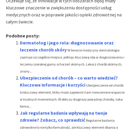
Oczekuje się, że innowacje w tych obszarach będą miały
kluczowe znaczenie w zwiększeniu dostępności usług
medycznych oraz w poprawie jakości opieki zdrowotnej na
całym świecie.
Podobne posty:
Dermatolog i jego rola: diagnozowanie oraz
leczenie chorób skóry
W świecie medycyny dermatologia
zajmuje szczególne miejsce, pełniąc kluczową rolę w diagnozowaniu i
leczeniu szerokiej gamy schorzeń skórnych. Lekarz chorób skórnych,
znany...
Ubezpieczenie od chorób – co warto wiedzieć?
Kluczowe informacje i korzyści
Ubezpieczenie od chorób
to kluczowy element, który może zapewnić nam nieocenione wsparcie
w trudnych momentach. W obliczu diagnozy poważnej choroby, taka
forma...
Jak regularne badania wpływają na twoje
zdrowie? Zobacz, co sprawdzić
Regularne badania
zdrowotne to nie tylko formalność, ale kluczowy element dbania o