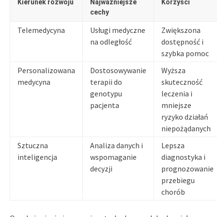
Kierunek rozwoju
Najważniejsze
Korzyści
cechy
Telemedycyna
Usługi medyczne
Zwiększona
na odległość
dostępność i
szybka pomoc
Personalizowana
Dostosowywanie
Wyższa
medycyna
terapii do
skuteczność
genotypu
leczenia i
pacjenta
mniejsze
ryzyko działań
niepożądanych
Sztuczna
Analiza danych i
Lepsza
inteligencja
wspomaganie
diagnostyka i
decyzji
prognozowanie
przebiegu
chorób