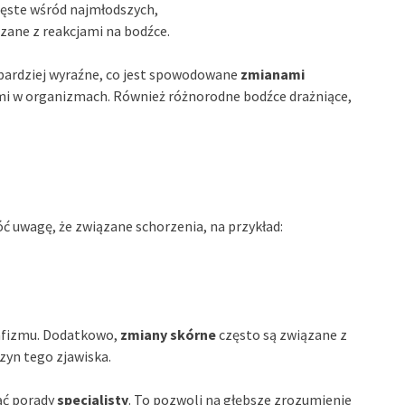
zęste wśród najmłodszych,
zane z reakcjami na bodźce.
bardziej wyraźne, co jest spowodowane
zmianami
i w organizmach. Również różnorodne bodźce drażniące,
ć uwagę, że związane schorzenia, na przykład:
afizmu. Dodatkowo,
zmiany skórne
często są związane z
czyn tego zjawiska.
ąć porady
specjalisty
. To pozwoli na głębsze zrozumienie