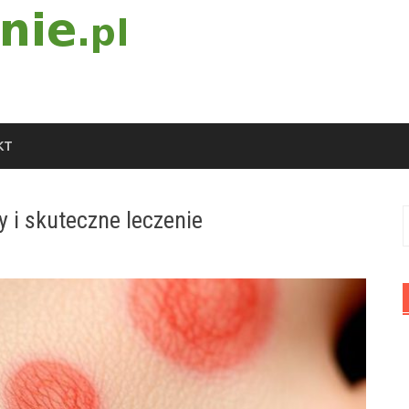
KT
 i skuteczne leczenie
S