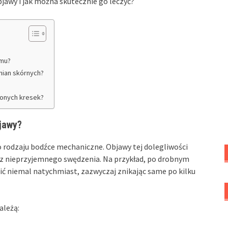
bjawy i jak można skutecznie go leczyć?
zmu?
mian skórnych?
wonych kresek?
bjawy?
 rodzaju bodźce mechaniczne. Objawy tej dolegliwości
raz nieprzyjemnego swędzenia. Na przykład, po drobnym
ić niemal natychmiast, zazwyczaj znikając same po kilku
leżą: