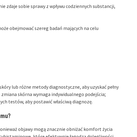
ie zdaje sobie sprawy z wpływu codziennych substancji,
może obejmować szereg badań mających na celu
 skóry lub różne metody diagnostyczne, aby uzyskać pełny
da zmiana skórna wymaga indywidualnego podejścia;
ych testów, aby postawić właściwą diagnozę.
zmu?
onieważ objawy mogą znacznie obniżać komfort życia
antyhistaminowe, które efektywnie łagodzą dolegliwości