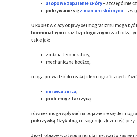
atopowe zapalenie skóry
– szczególnie c
pokrywanie się
zmianami skórnymi
– zwią
U kobiet w ciąży objawy dermografizmu mogą być 
hormonalnymi
oraz
fizjologicznymi
zachodzącym
takie jak:
zmiana temperatury,
mechaniczne bodźce,
mogą prowadzić do reakcji dermograficznych. Zwró
nerwica serca
,
problemy z tarczycą
,
również mogą wpływać na pojawienie się dermogr
pokrzywką fizykalną
, co sugeruje złożoność przy
Jeżeli objawy występują regularnie, warto zasięgn