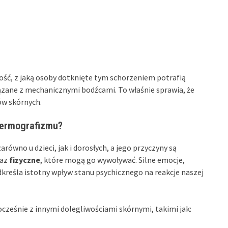
ść, z jaką osoby dotknięte tym schorzeniem potrafią
iązane z mechanicznymi bodźcami. To właśnie sprawia, że
ów skórnych.
dermografizmu?
równo u dzieci, jak i dorosłych, a jego przyczyny są
az
fizyczne
, które mogą go wywoływać. Silne emocje,
dkreśla istotny wpływ stanu psychicznego na reakcje naszej
ześnie z innymi dolegliwościami skórnymi, takimi jak: