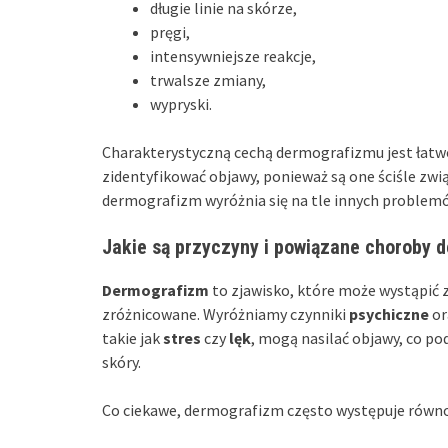
długie linie na skórze,
pręgi,
intensywniejsze reakcje,
trwalsze zmiany,
wypryski.
Charakterystyczną cechą dermografizmu jest łatwo
zidentyfikować objawy, ponieważ są one ściśle zw
dermografizm wyróżnia się na tle innych problem
Jakie są przyczyny i powiązane choroby 
Dermografizm
to zjawisko, które może wystąpić za
zróżnicowane. Wyróżniamy czynniki
psychiczne
or
takie jak
stres
czy
lęk
, mogą nasilać objawy, co po
skóry.
Co ciekawe, dermografizm często występuje równoc