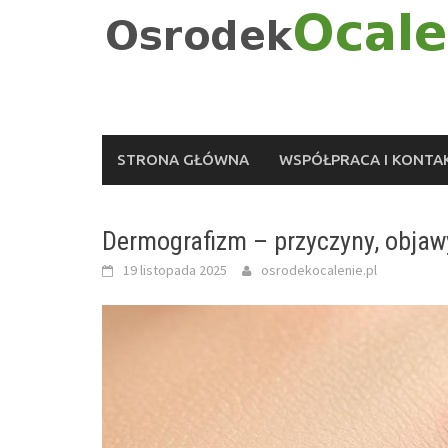
Skip
to
content
STRONA GŁÓWNA
WSPÓŁPRACA I KONTA
Dermografizm – przyczyny, objawy
19 listopada 2025
osrodekocalenie.pl