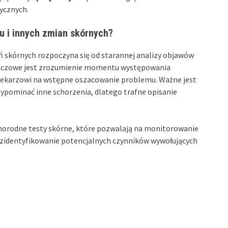
ycznych.
u i innych zmian skórnych?
ń skórnych rozpoczyna się od starannej analizy objawów
Kluczowe jest zrozumienie momentu występowania
lekarzowi na wstępne oszacowanie problemu. Ważne jest
ypominać inne schorzenia, dlatego trafne opisanie
żnorodne testy skórne, które pozwalają na monitorowanie
eż zidentyfikowanie potencjalnych czynników wywołujących