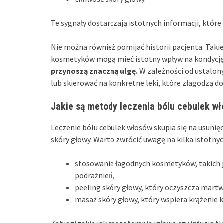
Te sygnały dostarczają istotnych informacji, które
Nie można również pomijać historii pacjenta. Takie
kosmetyków mogą mieć istotny wpływ na kondycję
przynoszą znaczną ulgę.
W zależności od ustalony
lub skierować na konkretne leki, które złagodzą do
Jakie są metody leczenia bólu cebulek w
Leczenie bólu cebulek włosów skupia się na usunię
skóry głowy. Warto zwrócić uwagę na kilka istotny
stosowanie łagodnych kosmetyków, takich j
podrażnień,
peeling skóry głowy, który oczyszcza martwy
masaż skóry głowy, który wspiera krążenie k
Zabiegi takie jak mezoterapia igłowa czy infuzja 