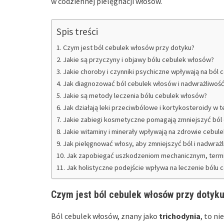
w codziennej pielęgnacji włosów.
Spis treści
Czym jest ból cebulek włosów przy dotyku?
Jakie są przyczyny i objawy bólu cebulek włosów?
Jakie choroby i czynniki psychiczne wpływają na ból
Jak diagnozować ból cebulek włosów i nadwrażliwoś
Jakie są metody leczenia bólu cebulek włosów?
Jak działają leki przeciwbólowe i kortykosteroidy w t
Jakie zabiegi kosmetyczne pomagają zmniejszyć ból
Jakie witaminy i minerały wpływają na zdrowie cebul
Jak pielęgnować włosy, aby zmniejszyć ból i nadwraż
Jak zapobiegać uszkodzeniom mechanicznym, term
Jak holistyczne podejście wpływa na leczenie bólu
Czym jest ból cebulek włosów przy dotyk
Ból cebulek włosów, znany jako
trichodynia
, to n