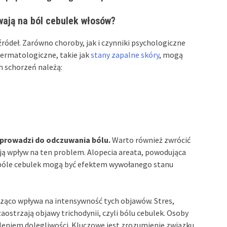
wają na ból cebulek włosów?
ródeł. Zarówno choroby, jak i czynniki psychologiczne
dermatologiczne, takie jak
stany zapalne skóry
, mogą
h schorzeń należą:
 prowadzi do odczuwania bólu.
Warto również zwrócić
 wpływ na ten problem. Alopecia areata, powodująca
– bóle cebulek mogą być efektem wywołanego stanu
ząco wpływa na intensywność tych objawów. Stres,
ostrzają objawy trichodynii, czyli bólu cebulek. Osoby
sileniem dolegliwości. Kluczowe jest zrozumienie związku