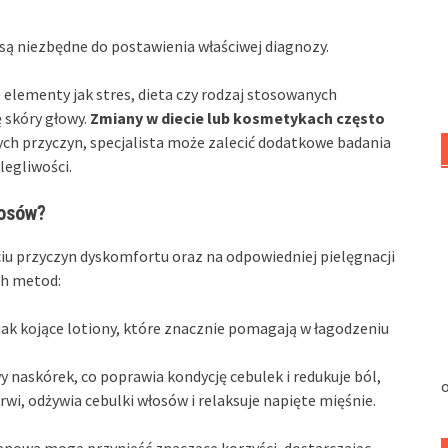
 są niezbędne do postawienia właściwej diagnozy.
 elementy jak stres, dieta czy rodzaj stosowanych
 skóry głowy.
Zmiany w diecie lub kosmetykach często
ch przyczyn, specjalista może zalecić dodatkowe badania
legliwości.
łosów?
ciu przyczyn dyskomfortu oraz na odpowiedniej pielęgnacji
ch metod:
ak kojące lotiony, które znacznie pomagają w łagodzeniu
 naskórek, co poprawia kondycję cebulek i redukuje ból,
o
rwi, odżywia cebulki włosów i relaksuje napięte mięśnie.
tlenowa mogą przynieść znaczące korzyści, dostarczając