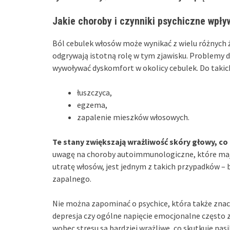
Jakie choroby i czynniki psychiczne wpły
Ból cebulek włosów może wynikać z wielu różnych ź
odgrywają istotną rolę w tym zjawisku. Problemy 
wywoływać dyskomfort w okolicy cebulek. Do takic
łuszczyca,
egzema,
zapalenie mieszków włosowych.
Te stany zwiększają wrażliwość skóry głowy, co
uwagę na choroby autoimmunologiczne, które mają
utratę włosów, jest jednym z takich przypadków 
zapalnego.
Nie można zapominać o psychice, która także znac
depresja czy ogólne napięcie emocjonalne często za
wobec stresu są bardziej wrażliwe, co skutkuje na