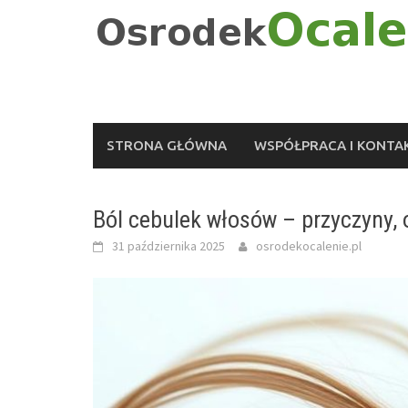
Skip
to
content
STRONA GŁÓWNA
WSPÓŁPRACA I KONTA
Ból cebulek włosów – przyczyny, 
31 października 2025
osrodekocalenie.pl