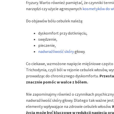
fryzury. Warto również pamiętać, że czynniki termi
narzędzi czy użycie agresywnych
kosmetyków do w
Do objawów bólu cebulek należą:
dyskomfort przy dotknięciu,
swędzenie,
pieczenie,
nadwrażliwość skóry
głowy.
Co ciekawe, wzmożone napięcie mięśniowe często 
Trichodynia, czyli ból w rejonie cebulek włosów, wy
prowadząc do chronicznego dyskomfortu.
Przesta
znacznie pomóc w walce z bólem.
Nie zapominajmy również o czynnikach psychicznyc
nadwrażliwość skóry głowy. Dlatego tak ważne jest
elementy wpływające na zdrowie cebulek włosów.
W
życia może być kluczowe w redukcji napięcia o