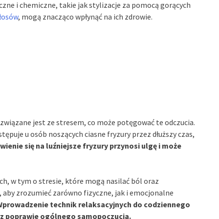
czne i chemiczne, takie jak stylizacje za pomocą gorących
łosów
, mogą znacząco wpłynąć na ich zdrowie.
związane jest ze stresem, co może potęgować te odczucia.
stępuje u osób noszących ciasne fryzury przez dłuższy czas,
wienie się na luźniejsze fryzury przynosi ulgę i może
h, w tym o stresie, które mogą nasilać ból oraz
, aby zrozumieć zarówno fizyczne, jak i emocjonalne
prowadzenie technik relaksacyjnych do codziennego
raz poprawie ogólnego samopoczucia.