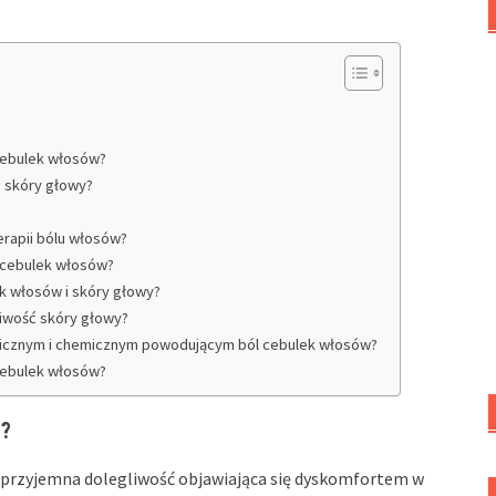
 cebulek włosów?
ć skóry głowy?
erapii bólu włosów?
 cebulek włosów?
ek włosów i skóry głowy?
liwość skóry głowy?
icznym i chemicznym powodującym ból cebulek włosów?
 cebulek włosów?
u?
ieprzyjemna dolegliwość objawiająca się dyskomfortem w