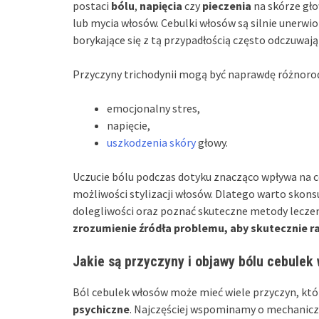
postaci
bólu
,
napięcia
czy
pieczenia
na skórze gło
lub mycia włosów. Cebulki włosów są silnie unerwio
borykające się z tą przypadłością często odczuwaj
Przyczyny trichodynii mogą być naprawdę różnoro
emocjonalny stres,
napięcie,
uszkodzenia skóry
głowy.
Uczucie bólu podczas dotyku znacząco wpływa na c
możliwości stylizacji włosów. Dlatego warto skons
dolegliwości oraz poznać skuteczne metody lecze
zrozumienie źródła problemu, aby skutecznie ra
Jakie są przyczyny i objawy bólu cebulek
Ból cebulek włosów może mieć wiele przyczyn, któ
psychiczne
. Najczęściej wspominamy o mechaniczn