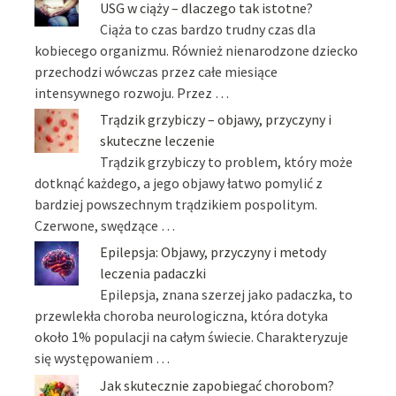
USG w ciąży – dlaczego tak istotne?
Ciąża to czas bardzo trudny czas dla
kobiecego organizmu. Również nienarodzone dziecko
przechodzi wówczas przez całe miesiące
intensywnego rozwoju. Przez …
Trądzik grzybiczy – objawy, przyczyny i
skuteczne leczenie
Trądzik grzybiczy to problem, który może
dotknąć każdego, a jego objawy łatwo pomylić z
bardziej powszechnym trądzikiem pospolitym.
Czerwone, swędzące …
Epilepsja: Objawy, przyczyny i metody
leczenia padaczki
Epilepsja, znana szerzej jako padaczka, to
przewlekła choroba neurologiczna, która dotyka
około 1% populacji na całym świecie. Charakteryzuje
się występowaniem …
Jak skutecznie zapobiegać chorobom?