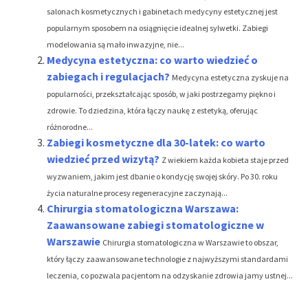
salonach kosmetycznych i gabinetach medycyny estetycznej jest
popularnym sposobem na osiągnięcie idealnej sylwetki. Zabiegi
modelowania są mało inwazyjne, nie...
Medycyna estetyczna: co warto wiedzieć o
zabiegach i regulacjach?
Medycyna estetyczna zyskuje na
popularności, przekształcając sposób, w jaki postrzegamy piękno i
zdrowie. To dziedzina, która łączy naukę z estetyką, oferując
różnorodne...
Zabiegi kosmetyczne dla 30-latek: co warto
wiedzieć przed wizytą?
Z wiekiem każda kobieta staje przed
wyzwaniem, jakim jest dbanie o kondycję swojej skóry. Po 30. roku
życia naturalne procesy regeneracyjne zaczynają...
Chirurgia stomatologiczna Warszawa:
Zaawansowane zabiegi stomatologiczne w
Warszawie
Chirurgia stomatologiczna w Warszawie to obszar,
który łączy zaawansowane technologie z najwyższymi standardami
leczenia, co pozwala pacjentom na odzyskanie zdrowia jamy ustnej...