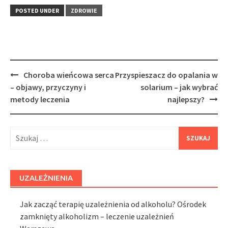
POSTED UNDER
ZDROWIE
Post
Choroba wieńcowa serca
Przyspieszacz do opalania w
navigation
– objawy, przyczyny i
solarium – jak wybrać
metody leczenia
najlepszy?
Szukaj:
UZALEŻNIENIA
Jak zacząć terapię uzależnienia od alkoholu? Ośrodek
zamknięty alkoholizm – leczenie uzależnień