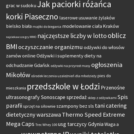
Jak paciorki różańca
grac w sudoku
korki Piaseczno
laserowe usuwanie żylaków
modelowanie ciała Kraków
bielsko biała
majtki do biegania
oblicz
najczęstsze liczby w lotto
najciekawsze gry MMO
BMI
oczyszczanie organizmu
odżywki do włosów
zamów online
Odżywki i suplementy diety na
ogłoszenia
odchudzanie Gdańsk
odżywki na przyrost masy
Mikołów
pies do
ośrodek leczenia uzależnień dla młodzieży
przedszkole w Łodzi
Przenośne
mieszkania
Spis
ultrasonografy Sonoscape sprzedaż
sklep z odżywkami
parafii
tani catering
szampony bez sls
sprzęt na siłownie
Thermo Speed Extreme
dietetyczny warszawa
Mega Caps
usg tarczycy Gdynia
Waga a
Trec Whey 100