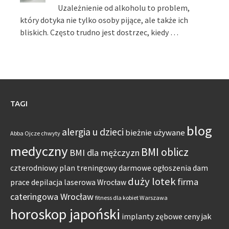
Uzależnienie od alkoholu to problem,
który dotyka nie tylko osoby pijące, ale także ich
bliskich. Często trudno jest dostrzec, kiedy …
TAGI
blog
alergia u dzieci
bieżnie używane
Abba Ojcze chwyty
medyczny
BMI oblicz
BMI dla mężczyzn
czterodniowy plan treningowy
darmowe ogłoszenia dam
duży lotek
firma
prace
depilacja laserowa Wrocław
cateringowa Wrocław
fitness dla kobiet Warszawa
horoskop japoński
jak
implanty zębowe ceny