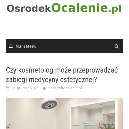
Skip
to
content
Main Menu
Czy kosmetolog może przeprowadzać
zabiegi medycyny estetycznej?
31 grudnia 2025
osrodekocalenie.pl