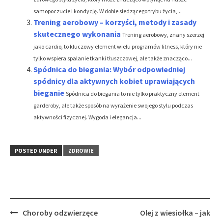
samopoczucie i kondycję. W dobie siedzącego trybu życia,...
Trening aerobowy – korzyści, metody i zasady
skutecznego wykonania
Trening aerobowy, znany szerzej
jako cardio, to kluczowy element wielu programów fitness, który nie
tylko wspiera spalanie tkanki tłuszczowej, ale także znacząco...
Spódnica do biegania: Wybór odpowiedniej
spódnicy dla aktywnych kobiet uprawiających
bieganie
Spódnica do biegania to nie tylko praktyczny element
garderoby, ale także sposób na wyrażenie swojego stylu podczas
aktywności fizycznej. Wygoda i elegancja...
POSTED UNDER
ZDROWIE
Post
Choroby odzwierzęce
Olej z wiesiołka – jak