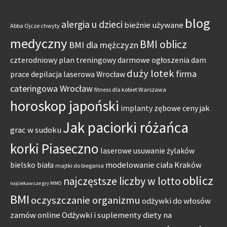
blog
alergia u dzieci
bieżnie używane
Abba Ojcze chwyty
medyczny
BMI oblicz
BMI dla mężczyzn
czterodniowy plan treningowy
darmowe ogłoszenia dam
duży lotek
firma
prace
depilacja laserowa Wrocław
cateringowa Wrocław
fitness dla kobiet Warszawa
horoskop japoński
jak
implanty zębowe ceny
Jak paciorki różańca
grac w sudoku
korki Piaseczno
laserowe usuwanie żylaków
modelowanie ciała Kraków
bielsko biała
majtki do biegania
oblicz
najczęstsze liczby w lotto
najciekawsze gry MMO
BMI
oczyszczanie organizmu
odżywki do włosów
zamów online
Odżywki i suplementy diety na