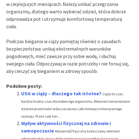
w cieplejszych miesiącach. Należy unikać przegrzania
organizmu, dlatego warto wybierać odzież, która dobrze
odprowadza pot i utrzymuje komfortową temperaturę
ciała.
Podczas biegania w ciąży pamiętaj również o zasadach
bezpieczeństwa: unikaj ekstremalnych warunków
pogodowych, mieć zawsze przy sobie wodę, i słuchaj
swojego ciała. Odpoczywaj w razie potrzeby i nie forsuj się,
aby cieszyć się bieganiem w zdrowy sposób.
Podobne posty:
USG w ciąży – dlaczego tak istotne?
Ciąża to czas
bardzo trudny czas dla kobiecego organizmu. Również nienarodzone
dziecko przechodzi wówczas przez całe miesiące intensywnego
rozwoju. Przez cały ten...
Wpływ aktywności fizycznej na zdrowie i
samopoczucie
Aktywność fizyczna to kluczowy element
zdrowego stylu życia, który może znacząco wpłynąć na nasze