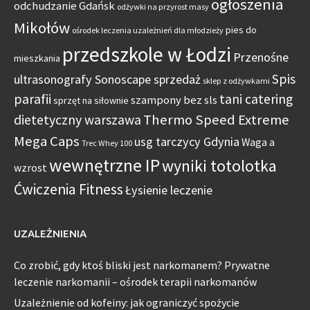
ogłoszenia
odchudzanie Gdańsk
odżywki na przyrost masy
Mikołów
pies do
ośrodek leczenia uzależnień dla młodzieży
przedszkole w Łodzi
Przenośne
mieszkania
Spis
ultrasonografy Sonoscape sprzedaż
sklep z odżywkami
parafii
tani catering
szampony bez sls
sprzęt na siłownie
Thermo Speed Extreme
dietetyczny warszawa
Mega Caps
usg tarczycy Gdynia
Waga a
Trec Whey 100
wewnętrzne IP
wyniki totolotka
wzrost
Ćwiczenia Fitness
Łysienie leczenie
UZALEŻNIENIA
Co zrobić, gdy ktoś bliski jest narkomanem? Prywatne
leczenie narkomanii – ośrodek terapii narkomanów
Uzależnienie od kofeiny: jak ograniczyć spożycie