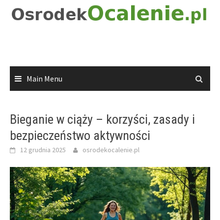
Skip
to
content
Main Menu
Bieganie w ciąży – korzyści, zasady i
bezpieczeństwo aktywności
12 grudnia 2025
osrodekocalenie.pl