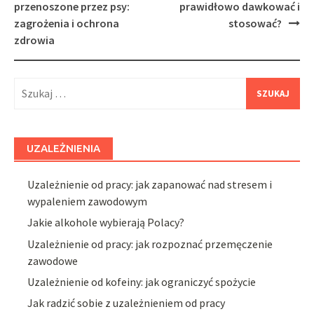
navigation
przenoszone przez psy:
prawidłowo dawkować i
zagrożenia i ochrona
stosować?
zdrowia
Szukaj:
UZALEŻNIENIA
Uzależnienie od pracy: jak zapanować nad stresem i
wypaleniem zawodowym
Jakie alkohole wybierają Polacy?
Uzależnienie od pracy: jak rozpoznać przemęczenie
zawodowe
Uzależnienie od kofeiny: jak ograniczyć spożycie
Jak radzić sobie z uzależnieniem od pracy