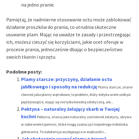
na jedno pranie.
Pamiętaj, że nadmierne stosowanie octu może zablokować
działanie proszków do prania, co utrudnia skuteczne
usuwanie plam. Mając na uwadze te zasady i przestrzegając
ich, możesz cieszyć się korzyściami, jakie ocet oferuje w
procesie prania, jednocześnie dbając o bezpieczeństwo
swoich tkanin i sprzętu.
Podobne posty:
Plamy starcze: przyczyny, działanie octu
jabłkowego i sposoby na redukcję
Plamy starcze, znane
również jako plamy wątrobowe, to problem, który dotyka wiele osób po
pięćdziesiątce, stając się nie tylko kwestią estetyczną, ale...
Pektyna – naturalny żelujący skarb w Twojej
kuchni
Pektyna, znana jako naturalny zamiennik żelatyny, skrywa
w sobie wiele tajemnic, które mogą zaskoczyć niejednego miłośnika
gotowania. To substancja występująca w większości...
Jak skutecznie usunąć plamy z trawy?