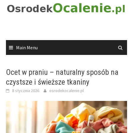
Skip
to
content
Main Menu
Ocet w praniu – naturalny sposób na
czystsze i świeższe tkaniny
8 stycznia 2026
osrodekocalenie.pl