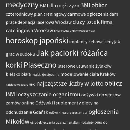
medyczny
BMI oblicz
BMI dla mężczyzn
czterodniowy plan treningowy
darmowe ogłoszenia dam
duży lotek
firma
prace
depilacja laserowa Wrocław
cateringowa Wrocław
fitness dla kobiet Warszawa
horoskop japoński
jak
implanty zębowe ceny
Jak paciorki różańca
grac w sudoku
korki Piaseczno
laserowe usuwanie żylaków
modelowanie ciała Kraków
bielsko biała
majtki do biegania
oblicz
najczęstsze liczby w lotto
najciekawsze gry MMO
BMI
oczyszczanie organizmu
odżywki do włosów
zamów online
Odżywki i suplementy diety na
ogłoszenia
odchudzanie Gdańsk
odżywki na przyrost masy
Mikołów
pies do
ośrodek leczenia uzależnień dla młodzieży