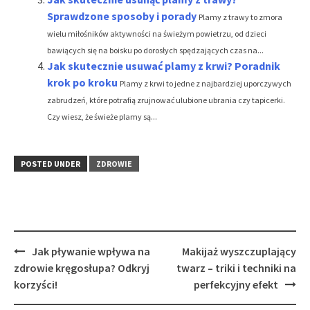
Sprawdzone sposoby i porady
Plamy z trawy to zmora
wielu miłośników aktywności na świeżym powietrzu, od dzieci
bawiących się na boisku po dorosłych spędzających czas na...
Jak skutecznie usuwać plamy z krwi? Poradnik
krok po kroku
Plamy z krwi to jedne z najbardziej uporczywych
zabrudzeń, które potrafią zrujnować ulubione ubrania czy tapicerki.
Czy wiesz, że świeże plamy są...
POSTED UNDER
ZDROWIE
Post
Jak pływanie wpływa na
Makijaż wyszczuplający
navigation
zdrowie kręgosłupa? Odkryj
twarz – triki i techniki na
korzyści!
perfekcyjny efekt