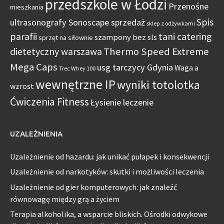
przedszkole w Łodzi
Przenośne
mieszkania
Spis
ultrasonografy Sonoscape sprzedaż
sklep z odżywkami
parafii
tani catering
szampony bez sls
sprzęt na siłownie
Thermo Speed Extreme
dietetyczny warszawa
Mega Caps
usg tarczycy Gdynia
Waga a
Trec Whey 100
wewnętrzne IP
wyniki totolotka
wzrost
Ćwiczenia Fitness
Łysienie leczenie
UZALEŻNIENIA
Uzależnienie od hazardu: jak unikać pułapek i konsekwencji
Uzależnienie od narkotyków: skutki i możliwości leczenia
Uzależnienie od gier komputerowych: jak znaleźć
równowagę między grą a życiem
Terapia alkoholika, a wsparcie bliskich. Ośrodki odwykowe