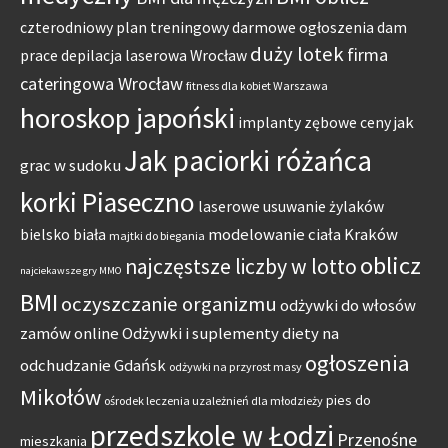
czterodniowy plan treningowy
darmowe ogłoszenia dam
duży lotek
firma
prace
depilacja laserowa Wrocław
cateringowa Wrocław
fitness dla kobiet Warszawa
horoskop japoński
jak
implanty zębowe ceny
Jak paciorki różańca
grac w sudoku
korki Piaseczno
laserowe usuwanie żylaków
modelowanie ciała Kraków
bielsko biała
majtki do biegania
oblicz
najczęstsze liczby w lotto
najciekawsze gry MMO
BMI
oczyszczanie organizmu
odżywki do włosów
zamów online
Odżywki i suplementy diety na
ogłoszenia
odchudzanie Gdańsk
odżywki na przyrost masy
Mikołów
pies do
ośrodek leczenia uzależnień dla młodzieży
przedszkole w Łodzi
Przenośne
mieszkania