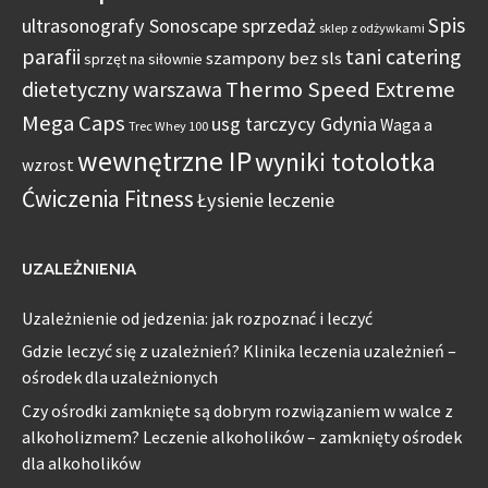
Spis
ultrasonografy Sonoscape sprzedaż
sklep z odżywkami
parafii
tani catering
szampony bez sls
sprzęt na siłownie
Thermo Speed Extreme
dietetyczny warszawa
Mega Caps
usg tarczycy Gdynia
Waga a
Trec Whey 100
wewnętrzne IP
wyniki totolotka
wzrost
Ćwiczenia Fitness
Łysienie leczenie
UZALEŻNIENIA
Uzależnienie od jedzenia: jak rozpoznać i leczyć
Gdzie leczyć się z uzależnień? Klinika leczenia uzależnień –
ośrodek dla uzależnionych
Czy ośrodki zamknięte są dobrym rozwiązaniem w walce z
alkoholizmem? Leczenie alkoholików – zamknięty ośrodek
dla alkoholików