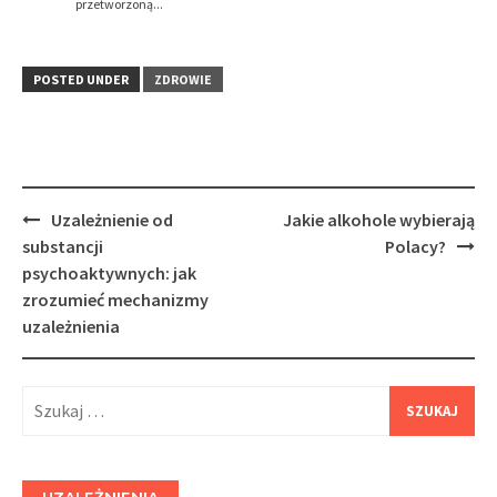
przetworzoną...
POSTED UNDER
ZDROWIE
Post
Uzależnienie od
Jakie alkohole wybierają
navigation
substancji
Polacy?
psychoaktywnych: jak
zrozumieć mechanizmy
uzależnienia
Szukaj: