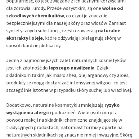
popularność, co jest związane z ich licznymi korzyściami
dla zdrowia i urody. Przede wszystkim, są one
wolne od
szkodliwych chemikaliów
, co czyni je znacznie
bezpieczniejszymi dla naszej skóry oraz włosów. Zamiast
syntetycznych substancji, często zawierają
naturalne
ekstrakty i oleje
, które odżywiają i pielęgnują skórę w
sposób bardziej delikatny.
Jedną z najmocniejszych zalet naturalnych kosmetyków
jest ich zdolność do
lepszego nawilżenia
. Dzięki
składnikom takim jak masło shea, olej arganowy czy aloes,
produkty te mogą dostarczać intensywnej wilgoci, co jest
szczególnie istotne w przypadku skóry suchej lub wrażliwej.
Dodatkowo, naturalne kosmetyki zmniejszają
ryzyko
wystąpienia alergii
i podrażnień. Wiele osób cierpi z
powodu reakcji na składniki chemiczne znajdujące się w
tradycyjnych produktach, natomiast formuły oparte na
naturalnych składnikach są znacznie mniej inwazyjne. Skórę