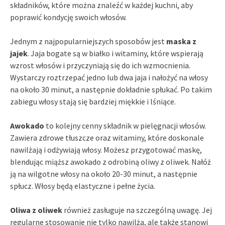
składników, które można znaleźć w każdej kuchni, aby
poprawić kondycję swoich włosów.
Jednym z najpopularniejszych sposobów jest
maska z
jajek
. Jaja bogate są w białko i witaminy, które wspierają
wzrost włosów i przyczyniają się do ich wzmocnienia.
Wystarczy roztrzepać jedno lub dwa jaja i nałożyć na włosy
na około 30 minut, a następnie dokładnie spłukać. Po takim
zabiegu włosy stają się bardziej miękkie i lśniące.
Awokado
to kolejny cenny składnik w pielęgnacji włosów.
Zawiera zdrowe tłuszcze oraz witaminy, które doskonale
nawilżają i odżywiają włosy. Możesz przygotować maskę,
blendując miąższ awokado z odrobiną oliwy z oliwek. Nałóż
ją na wilgotne włosy na około 20-30 minut, a następnie
spłucz. Włosy będą elastyczne i pełne życia.
Oliwa z oliwek
również zasługuje na szczególną uwagę. Jej
regularne stosowanie nie tylko nawilża, ale także stanowi