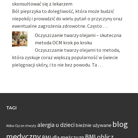
skonsultować się z lekarzem
Ból pieprzyka to dolegliwość, która może budzić
niepokój i prowadzić do wielu pytań o przyczyny oraz
ewentualne zagrożenia zdrowotne. Często …
Oczyszczanie twarzy olejami – skuteczna
metoda OCM krok po kroku
Oczyszczanie twarzy olejami to metoda,
która zyskuje coraz większą popularność w świecie
pielęgnacji skóry, i to nie bez powodu. Ta …
TAGI
blog
alergia u dzieci
bieżnie używane
Abba Ojcze chwyty
medyczny
BMI oblicz
BMI dla mężczyzn