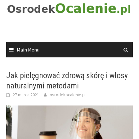
Skip
to
content
Main Menu
Jak pielęgnować zdrową skórę i włosy
naturalnymi metodami
27 marca 2021
osrodekocalenie.pl