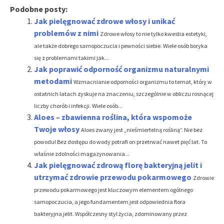
Podobne posty:
Jak pielęgnować zdrowe włosy i unikać
problemów z nimi
Zdrowe włosy to nie tylko kwestia estetyki,
ale także dobrego samopoczucia i pewności siebie. Wiele osób boryka
się z problemami takimi jak...
Jak poprawić odporność organizmu naturalnymi
metodami
Wzmacnianie odporności organizmu to temat, który w
ostatnich latach zyskuje na znaczeniu, szczególnie w obliczu rosnącej
liczby chorób i infekcji. Wiele osób...
Aloes – zbawienna roślina, która wspomoże
Twoje włosy
Aloes zwany jest „nieśmiertelną rośliną”. Nie bez
powodu! Bez dostępu do wody potrafi on przetrwać nawet pięć lat. To
właśnie zdolności magazynowania...
Jak pielęgnować zdrową florę bakteryjną jelit i
utrzymać zdrowie przewodu pokarmowego
Zdrowie
przewodu pokarmowego jest kluczowym elementem ogólnego
samopoczucia, a jego fundamentem jest odpowiednia flora
bakteryjna jelit. Współczesny styl życia, zdominowany przez