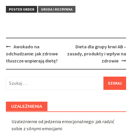
POSTED UNDER
URODA I ROZRYWKA
Post
Awokado na
Dieta dla grupy krwi AB –
navigation
odchudzanie: jak zdrowe
zasady, produkty i wpływ na
tłuszcze wspierają dietę?
zdrowie
Szukaj:
UZALEŻNIENIA
Uzależnienie od jedzenia emocjonalnego: jak radzić
sobie z silnymi emocjami