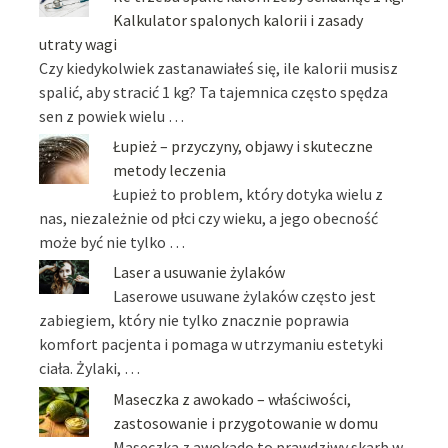
Kalkulator spalonych kalorii i zasady
utraty wagi
Czy kiedykolwiek zastanawiałeś się, ile kalorii musisz
spalić, aby stracić 1 kg? Ta tajemnica często spędza
sen z powiek wielu …
Łupież – przyczyny, objawy i skuteczne
metody leczenia
Łupież to problem, który dotyka wielu z
nas, niezależnie od płci czy wieku, a jego obecność
może być nie tylko …
Laser a usuwanie żylaków
Laserowe usuwane żylaków często jest
zabiegiem, który nie tylko znacznie poprawia
komfort pacjenta i pomaga w utrzymaniu estetyki
ciała. Żylaki, …
Maseczka z awokado – właściwości,
zastosowanie i przygotowanie w domu
Maseczka z awokado to prawdziwy skarb w