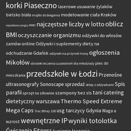
korki Piaseczno
laserowe usuwanie żylaków
modelowanie ciała Kraków
bielsko biała
majtki do biegania
oblicz
najczęstsze liczby w lotto
najciekawsze gry MMO
BMI
oczyszczanie organizmu
odżywki do włosów
zamów online
Odżywki i suplementy diety na
ogłoszenia
odchudzanie Gdańsk
odżywki na przyrost masy
Mikołów
pies do
ośrodek leczenia uzależnień dla młodzieży
przedszkole w Łodzi
Przenośne
mieszkania
Spis
ultrasonografy Sonoscape sprzedaż
sklep z odżywkami
parafii
tani catering
szampony bez sls
sprzęt na siłownie
Thermo Speed Extreme
dietetyczny warszawa
Mega Caps
usg tarczycy Gdynia
Waga a
Trec Whey 100
wewnętrzne IP
wyniki totolotka
wzrost
Ćwiczenia Fitness
Łysienie leczenie