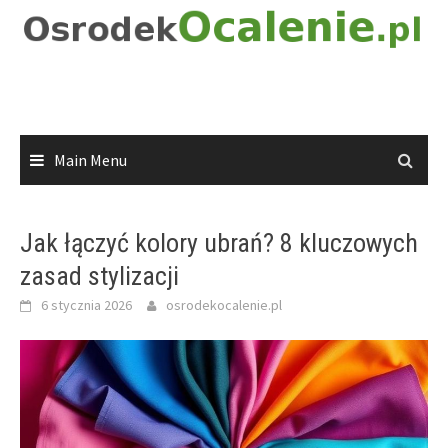
Skip
to
content
Main Menu
Jak łączyć kolory ubrań? 8 kluczowych
zasad stylizacji
6 stycznia 2026
osrodekocalenie.pl