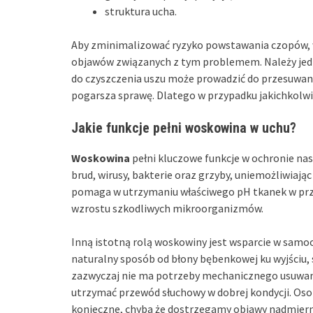
struktura ucha.
Aby zminimalizować ryzyko powstawania czopów, w
objawów związanych z tym problemem. Należy jed
do czyszczenia uszu może prowadzić do przesuwan
pogarsza sprawę. Dlatego w przypadku jakichkolwi
Jakie funkcje pełni woskowina w uchu?
Woskowina
pełni kluczowe funkcje w ochronie nas
brud, wirusy, bakterie oraz grzyby, uniemożliwiając
pomaga w utrzymaniu właściwego pH tkanek w prze
wzrostu szkodliwych mikroorganizmów.
Inną istotną rolą woskowiny jest wsparcie w samo
naturalny sposób od błony bębenkowej ku wyjściu, 
zazwyczaj nie ma potrzeby mechanicznego usuwani
utrzymać przewód słuchowy w dobrej kondycji. Osob
konieczne, chyba że dostrzegamy objawy nadmiern