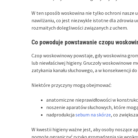
W ten sposób woskowina nie tylko ochroni nasze uc
nawilżaniu, co jest niezwykle istotne dla zdrowia u
rozmaitych dolegliwości związanych z uchem.
Co powoduje powstawanie czopu woskow
Czop woskowinowy powstaje, gdy woskowina gromad
lub niewłaściwej higieny. Gruczoły woskowinowe mo
zatykania kanału słuchowego, a w konsekwencji d
Niektóre przyczyny mogą obejmować:
anatomiczne nieprawidłowości w konstrukcj
noszenie aparatów słuchowych, które mogą 
nadprodukcja
sebum na skórze
, co zwiększa
W kwestii higieny ważne jest, aby osoby noszące ap
pomoże ograniczyć ryzyko gromadzenia się wosko