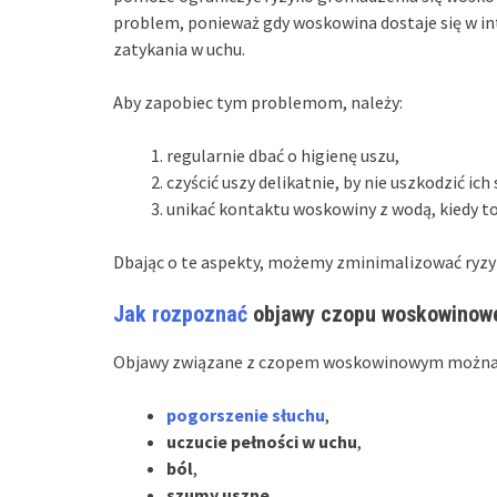
problem, ponieważ gdy woskowina dostaje się w int
zatykania w uchu.
Aby zapobiec tym problemom, należy:
regularnie dbać o higienę uszu,
czyścić uszy delikatnie, by nie uszkodzić ich 
unikać kontaktu woskowiny z wodą, kiedy t
Dbając o te aspekty, możemy zminimalizować ry
Jak rozpoznać
objawy czopu woskowinow
Objawy związane z czopem woskowinowym można ł
pogorszenie słuchu
,
uczucie pełności w uchu
,
ból
,
szumy uszne
,