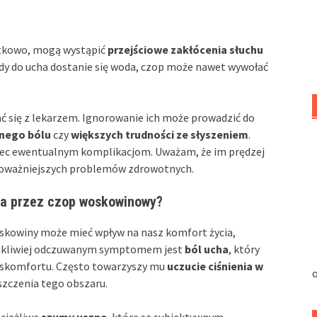
tkowo, mogą wystąpić
przejściowe zakłócenia słuchu
gdy do ucha dostanie się woda, czop może nawet wywołać
 się z lekarzem. Ignorowanie ich może prowadzić do
nego bólu
czy
większych trudności ze słyszeniem
.
iec ewentualnym komplikacjom. Uważam, że im prędzej
ć poważniejszych problemów zdrowotnych.
ha przez czop woskowinowy?
owiny może mieć wpływ na nasz komfort życia,
dotkliwiej odczuwanym symptomem jest
ból ucha
, który
dyskomfortu. Często towarzyszy mu
uczucie ciśnienia w
o
yszczenia tego obszaru.
ciążliwe
szumy uszne
, które są subiektywnym