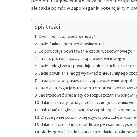
problemu. Odpowiednia wiedza na temat czopu wos
ale także pomóc w zapobieganiu potencjalnym po
Spis treści
Czym jest czop woskowinowy?
Jakie funkcje pełni woskowina w uchu?
Co powoduje powstawanie czopu woskowinowego?
Jak rozpoznać objawy czopu woskowinowego?
Jakie dolegliwości powoduje zatkanie ucha przez c
Jakie powikłania mogą wyniknąć z nieusuniętego c
Jakie są metody usuwania czopu woskowinowego?
Jak działa irygacja w usuwaniu czopu woskowinoweg
Jak stosować preparaty do rozpuszczania woskowin
Jakie są zalety i wady mechanicznego usuwania wo
Jak dbać o higienę uszu, aby zapobiegać czopom 
Dlaczego nie powinno się używać patyczków kosme
Jakie znaczenie ma prawidłowe pH i samooczyszcz
Kiedy zgłosić się do lekarza na badanie otoskopowe