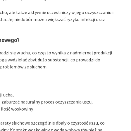
ho, ale także aktywnie uczestniczy w jego oczyszczaniu i
cha. Jej niedobór może zwiększać ryzyko infekcji oraz
inowego?
zi się w uchu, co często wynika z nadmiernej produkcji
gą wydzielać zbyt dużo substancji, co prowadzi do
o problemów ze słuchem.
i ucha,
zaburzać naturalny proces oczyszczania uszu,
 ilość woskowiny.
araty słuchowe szczególnie dbały o czystość uszu, co
winy. Kontakt woskowiny z wodą wpływa również na