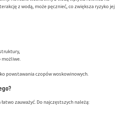
erakcję z wodą, może pęcznieć, co zwiększa ryzyko jej
struktury,
o możliwe.
zyko powstawania czopów woskowinowych.
ego?
atwo zauważyć. Do najczęstszych należą: