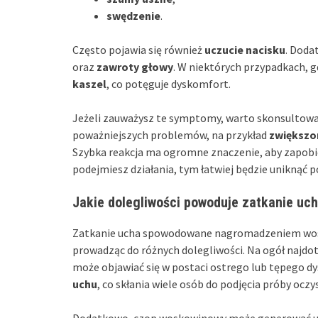
swędzenie
.
Często pojawia się również
uczucie nacisku
. Doda
oraz
zawroty głowy
. W niektórych przypadkach, 
kaszel
, co potęguje dyskomfort.
Jeżeli zauważysz te symptomy, warto skonsultować
poważniejszych problemów, na przykład
zwiększo
Szybka reakcja ma ogromne znaczenie, aby zapob
podejmiesz działania, tym łatwiej będzie unikną
Jakie dolegliwości powoduje zatkanie uc
Zatkanie ucha spowodowane nagromadzeniem wosk
prowadząc do różnych dolegliwości. Na ogół naj
może objawiać się w postaci ostrego lub tępego 
uchu
, co skłania wiele osób do podjęcia próby ocz
Dodatkowo, czop woskowinowy może generować u