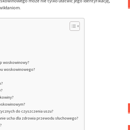
kowinowego może nie tylko ułatwić jego identyfikację,
wikłaniom.
zop woskowinowy?
zopu woskowinowego?
o?
y?
skowiny?
woskowinowym?
tycznych do czyszczenia uszu?
anie ucha dla zdrowia przewodu słuchowego?
?