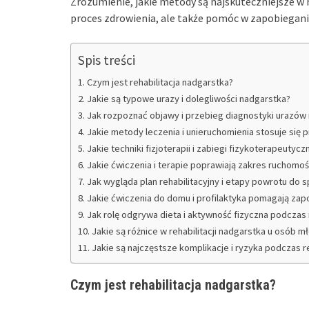
Zrozumienie, jakie metody są najskuteczniejsze w r
proces zdrowienia, ale także pomóc w zapobiegan
Spis treści
Czym jest rehabilitacja nadgarstka?
Jakie są typowe urazy i dolegliwości nadgarstka?
Jak rozpoznać objawy i przebieg diagnostyki urazów
Jakie metody leczenia i unieruchomienia stosuje się 
Jakie techniki fizjoterapii i zabiegi fizykoterapeutyc
Jakie ćwiczenia i terapie poprawiają zakres ruchomośc
Jak wygląda plan rehabilitacyjny i etapy powrotu do 
Jakie ćwiczenia do domu i profilaktyka pomagają z
Jak rolę odgrywa dieta i aktywność fizyczna podczas r
Jakie są różnice w rehabilitacji nadgarstka u osób m
Jakie są najczęstsze komplikacje i ryzyka podczas re
Czym jest rehabilitacja nadgarstka?