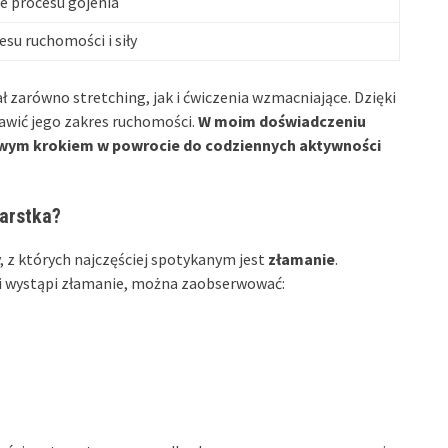
e procesu gojenia
su ruchomości i siły
 zarówno stretching, jak i ćwiczenia wzmacniające. Dzięki
wić jego zakres ruchomości.
W moim doświadczeniu
zowym krokiem w powrocie do codziennych aktywności
garstka?
 z których najczęściej spotykanym jest
złamanie
.
śli wystąpi złamanie, można zaobserwować: