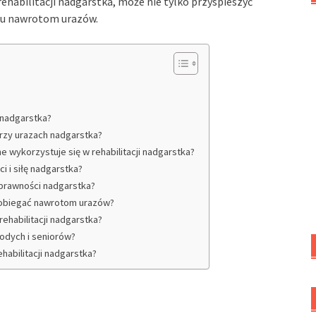
ehabilitacji nadgarstka, może nie tylko przyspieszyć
iu nawrotom urazów.
 nadgarstka?
przy urazach nadgarstka?
zne wykorzystuje się w rehabilitacji nadgarstka?
i i siłę nadgarstka?
sprawności nadgarstka?
apobiegać nawrotom urazów?
ehabilitacji nadgarstka?
łodych i seniorów?
habilitacji nadgarstka?