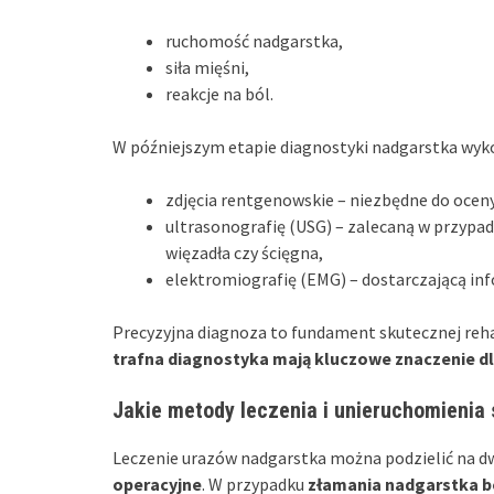
ruchomość nadgarstka,
siła mięśni,
reakcje na ból.
W późniejszym etapie diagnostyki nadgarstka wyko
zdjęcia rentgenowskie – niezbędne do oceny
ultrasonografię (USG) – zalecaną w przypa
więzadła czy ścięgna,
elektromiografię (EMG) – dostarczającą in
Precyzyjna diagnoza to fundament skutecznej reha
trafna diagnostyka mają kluczowe znaczenie dl
Jakie metody leczenia i unieruchomienia 
Leczenie urazów nadgarstka można podzielić na d
operacyjne
. W przypadku
złamania nadgarstka b