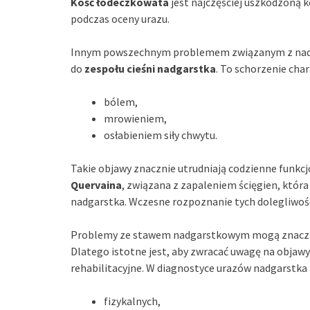
Kość łódeczkowata
jest najczęściej uszkodzoną 
podczas oceny urazu.
Innym powszechnym problemem związanym z nad
do
zespołu cieśni nadgarstka
. To schorzenie char
bólem,
mrowieniem,
osłabieniem siły chwytu.
Takie objawy znacznie utrudniają codzienne funkc
Quervaina
, związana z zapaleniem ścięgien, któ
nadgarstka. Wczesne rozpoznanie tych dolegliwośc
Problemy ze stawem nadgarstkowym mogą znacz
Dlatego istotne jest, aby zwracać uwagę na objawy 
rehabilitacyjne. W diagnostyce urazów nadgarstka 
fizykalnych,