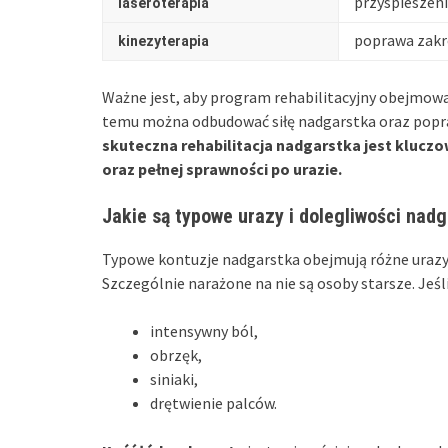
przyspieszeni
laseroterapia
poprawa zakre
kinezyterapia
Ważne jest, aby program rehabilitacyjny obejmował
temu można odbudować siłę nadgarstka oraz popra
skuteczna rehabilitacja nadgarstka jest kluc
oraz pełnej sprawności po urazie.
Jakie są typowe urazy i dolegliwości nad
Typowe kontuzje nadgarstka obejmują różne urazy,
Szczególnie narażone na nie są osoby starsze. Je
intensywny ból,
obrzęk,
siniaki,
drętwienie palców.