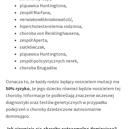
pląsawica Huntingtona,
zespół Marfana,
nerwiakowłókniakowatość,
hipercholesterolemia rodzinna,
choroba von Recklinghausena,
zespół Aperta,
siatkówczak,
pląsawica Huntingtona,
zespół policystycznych nerek,
choroba Brugadów.
Oznacza to, że każdy rodzic będący nosicielem mutacji ma
50% ryzyko
, że jego dziecko również będzie nosicielem tej
choroby. Informacje te podkreślają znaczenie wczesnej
diagnostyki oraz testów genetycznych w przypadku
podejrzeń o choroby dziedziczone autosomalnie
dominująco.