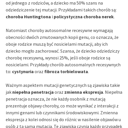
od jednego z rodziców, a dziecko ma 50% szans na
odziedziczenie tej mutacji. Przykładami takich chorób są:
choroba Huntingtona
i
policystyczna choroba nerek
.
Natomiast choroby autosomalne recesywne wymagają
obecności dwóch zmutowanych kopii genu, co oznacza, że
oboje rodzice muszą być nosicielami mutacji, aby ich
dziecko mogło zachorować. Szansa, że dziecko odziedziczy
chorobę recesywną, wynosi 25%, jeśli oboje rodzice są
nosicielami. Przykłady chorób autosomalnych recesywnych
to:
cystynuria
oraz
fibroza torbielowata
.
Ważnym aspektem mutacji genetycznych są zjawiska takie
jak
niepełna penetracja
oraz
zmienna ekspresja
. Niepełna
penetracja oznacza, że nie każdy osobnik z mutacją
prezentuje objawy choroby, co może wynikać z interakcji z
innymi genami lub czynnikami środowiskowymi. Zmienna
ekspresja z kolei odnosi się do różnic w nasilenie objawów u
osób z tą samą mutacją. Te zjawiska czynią każdy przypadek