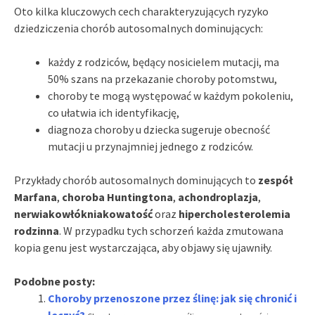
Oto kilka kluczowych cech charakteryzujących ryzyko
dziedziczenia chorób autosomalnych dominujących:
każdy z rodziców, będący nosicielem mutacji, ma
50% szans na przekazanie choroby potomstwu,
choroby te mogą występować w każdym pokoleniu,
co ułatwia ich identyfikację,
diagnoza choroby u dziecka sugeruje obecność
mutacji u przynajmniej jednego z rodziców.
Przykłady chorób autosomalnych dominujących to
zespół
Marfana
,
choroba Huntingtona
,
achondroplazja
,
nerwiakowłókniakowatość
oraz
hipercholesterolemia
rodzinna
. W przypadku tych schorzeń każda zmutowana
kopia genu jest wystarczająca, aby objawy się ujawniły.
Podobne posty:
Choroby przenoszone przez ślinę: jak się chronić i
leczyć?