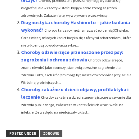
Choroby przenoszone przez ślinę mogą wydawać się
niegroźne, ale w rzeczywistości kryją w sobie szereg zagrożeń
zdrowotnych. Zakażenia te, wywoływane przez wirusy...
Diagnostyka choroby Hashimoto – jakie badania
wykonać?
Choroby tarczycy można nazwać epidemią XXI wieku.
Coraz więcej młodych kobiet boryka się z różnymi schorzeniami, które
nie tylko mogą powodować przykre...
Choroby odzwierzęce przenoszone przez psy:
zagrożenia i ochrona zdrowia
Choroby odzwierzęce,
znane również jako zoonozy, stanowią poważne zagrożenie dla
zdrowia ludzi, a ich źródłem mogą być nasze czworonożne przyjaciele.
Wśród najgroźniejszych...
Choroby zakaźne u dzieci: objawy, profilaktyka i
leczenie
Choroby zakaźne u dzieci stanowią istotne wyzwanie dla
zdrowia publicznego, zwłaszcza w kontekście ich wrażliwości na
infekcje. Ze względu na niedojrzały układ...
POSTED UNDER
ZDROWIE