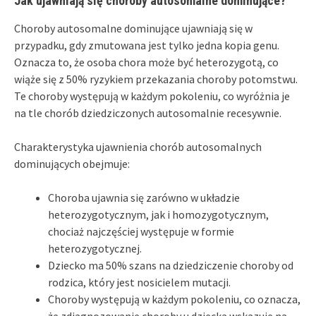
Jak ujawniają się choroby autosomalne dominujące?
Choroby autosomalne dominujące ujawniają się w
przypadku, gdy zmutowana jest tylko jedna kopia genu.
Oznacza to, że osoba chora może być heterozygotą, co
wiąże się z 50% ryzykiem przekazania choroby potomstwu.
Te choroby występują w każdym pokoleniu, co wyróżnia je
na tle chorób dziedziczonych autosomalnie recesywnie.
Charakterystyka ujawnienia chorób autosomalnych
dominujących obejmuje:
Choroba ujawnia się zarówno w układzie
heterozygotycznym, jak i homozygotycznym,
chociaż najczęściej występuje w formie
heterozygotycznej.
Dziecko ma 50% szans na dziedziczenie choroby od
rodzica, który jest nosicielem mutacji.
Choroby występują w każdym pokoleniu, co oznacza,
że zdiagnozowanie choroby u dziecka wskazuje na