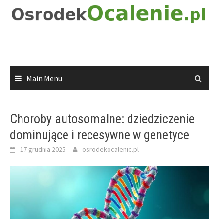
Skip
to
content
Main Menu
Choroby autosomalne: dziedziczenie
dominujące i recesywne w genetyce
17 grudnia 2025
osrodekocalenie.pl