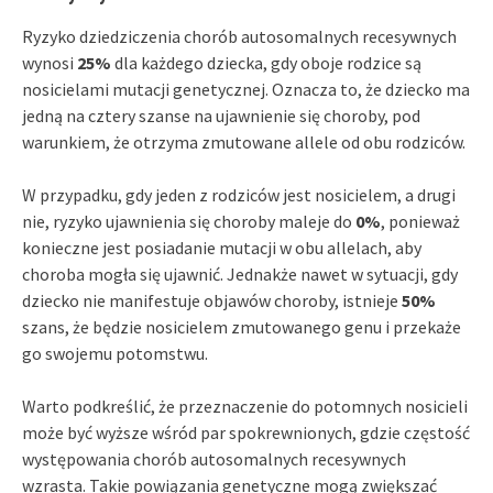
Ryzyko dziedziczenia chorób autosomalnych recesywnych
wynosi
25%
dla każdego dziecka, gdy oboje rodzice są
nosicielami mutacji genetycznej. Oznacza to, że dziecko ma
jedną na cztery szanse na ujawnienie się choroby, pod
warunkiem, że otrzyma zmutowane allele od obu rodziców.
W przypadku, gdy jeden z rodziców jest nosicielem, a drugi
nie, ryzyko ujawnienia się choroby maleje do
0%
, ponieważ
konieczne jest posiadanie mutacji w obu allelach, aby
choroba mogła się ujawnić. Jednakże nawet w sytuacji, gdy
dziecko nie manifestuje objawów choroby, istnieje
50%
szans, że będzie nosicielem zmutowanego genu i przekaże
go swojemu potomstwu.
Warto podkreślić, że przeznaczenie do potomnych nosicieli
może być wyższe wśród par spokrewnionych, gdzie częstość
występowania chorób autosomalnych recesywnych
wzrasta. Takie powiązania genetyczne mogą zwiększać