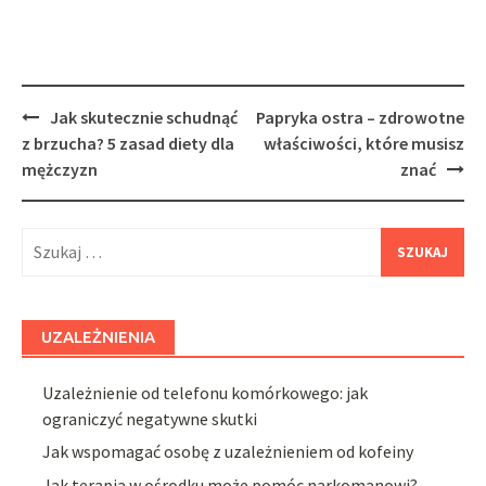
Post
Jak skutecznie schudnąć
Papryka ostra – zdrowotne
navigation
z brzucha? 5 zasad diety dla
właściwości, które musisz
mężczyzn
znać
Szukaj:
UZALEŻNIENIA
Uzależnienie od telefonu komórkowego: jak
ograniczyć negatywne skutki
Jak wspomagać osobę z uzależnieniem od kofeiny
Jak terapia w ośrodku może pomóc narkomanowi?