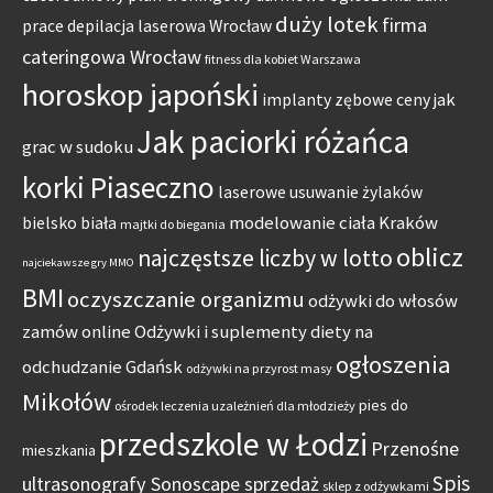
duży lotek
firma
prace
depilacja laserowa Wrocław
cateringowa Wrocław
fitness dla kobiet Warszawa
horoskop japoński
jak
implanty zębowe ceny
Jak paciorki różańca
grac w sudoku
korki Piaseczno
laserowe usuwanie żylaków
modelowanie ciała Kraków
bielsko biała
majtki do biegania
oblicz
najczęstsze liczby w lotto
najciekawsze gry MMO
BMI
oczyszczanie organizmu
odżywki do włosów
zamów online
Odżywki i suplementy diety na
ogłoszenia
odchudzanie Gdańsk
odżywki na przyrost masy
Mikołów
pies do
ośrodek leczenia uzależnień dla młodzieży
przedszkole w Łodzi
Przenośne
mieszkania
Spis
ultrasonografy Sonoscape sprzedaż
sklep z odżywkami