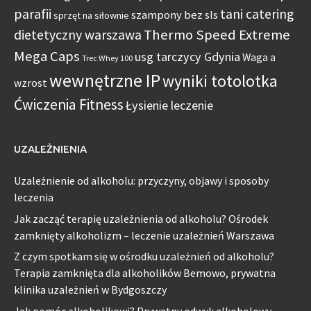
parafii
tani catering
szampony bez sls
sprzęt na siłownie
Thermo Speed Extreme
dietetyczny warszawa
Mega Caps
usg tarczycy Gdynia
Waga a
Trec Whey 100
wewnętrzne IP
wyniki totolotka
wzrost
Ćwiczenia Fitness
Łysienie leczenie
UZALEŻNIENIA
Uzależnienie od alkoholu: przyczyny, objawy i sposoby
leczenia
Jak zacząć terapię uzależnienia od alkoholu? Ośrodek
zamknięty alkoholizm – leczenie uzależnień Warszawa
Z czym spotkam się w ośrodku uzależnień od alkoholu?
Terapia zamknięta dla alkoholików Bemowo, prywatna
klinika uzależnień w Bydgoszczy
Jak pomóc alkoholikowi? Prywatny odwyk alkoholowy –