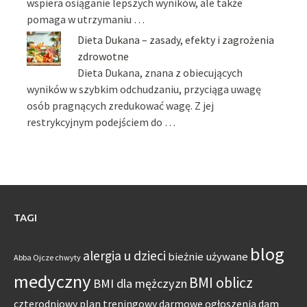
wspiera osiąganie lepszych wyników, ale także
pomaga w utrzymaniu …
Dieta Dukana – zasady, efekty i zagrożenia
zdrowotne
Dieta Dukana, znana z obiecujących
wyników w szybkim odchudzaniu, przyciąga uwagę
osób pragnących zredukować wagę. Z jej
restrykcyjnym podejściem do …
TAGI
blog
alergia u dzieci
bieżnie używane
Abba Ojcze chwyty
medyczny
BMI oblicz
BMI dla mężczyzn
czterodniowy plan treningowy
darmowe ogłoszenia dam