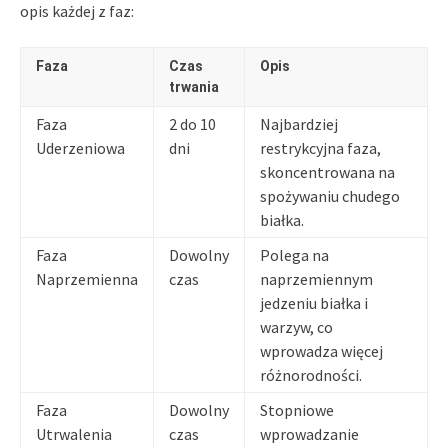
opis każdej z faz:
Faza
Czas
Opis
trwania
Faza
2 do 10
Najbardziej
Uderzeniowa
dni
restrykcyjna faza,
skoncentrowana na
spożywaniu chudego
białka.
Faza
Dowolny
Polega na
Naprzemienna
czas
naprzemiennym
jedzeniu białka i
warzyw, co
wprowadza więcej
różnorodności.
Faza
Dowolny
Stopniowe
Utrwalenia
czas
wprowadzanie