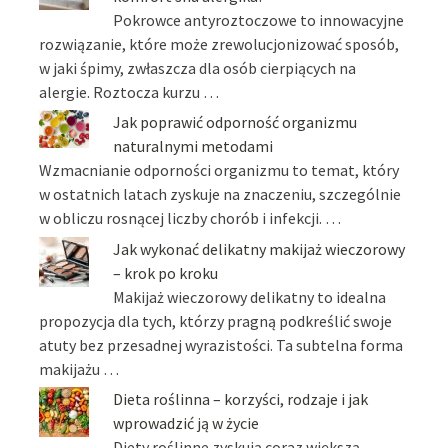
Pokrowce antyroztoczowe to innowacyjne
rozwiązanie, które może zrewolucjonizować sposób,
w jaki śpimy, zwłaszcza dla osób cierpiących na
alergie. Roztocza kurzu …
Jak poprawić odporność organizmu
naturalnymi metodami
Wzmacnianie odporności organizmu to temat, który
w ostatnich latach zyskuje na znaczeniu, szczególnie
w obliczu rosnącej liczby chorób i infekcji. …
Jak wykonać delikatny makijaż wieczorowy
– krok po kroku
Makijaż wieczorowy delikatny to idealna
propozycja dla tych, którzy pragną podkreślić swoje
atuty bez przesadnej wyrazistości. Ta subtelna forma
makijażu …
Dieta roślinna – korzyści, rodzaje i jak
wprowadzić ją w życie
Diety roślinne zyskują coraz większą