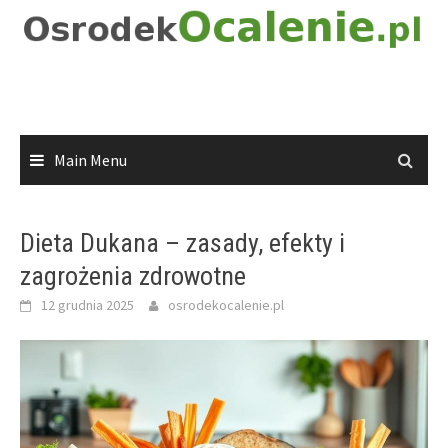
Skip
to
content
Main Menu
Dieta Dukana – zasady, efekty i
zagrożenia zdrowotne
12 grudnia 2025
osrodekocalenie.pl