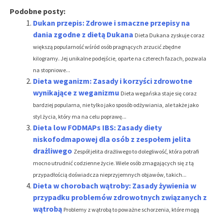
Podobne posty:
Dukan przepis: Zdrowe i smaczne przepisy na
dania zgodne z dietą Dukana
Dieta Dukana zyskuje coraz
większą popularność wśród osób pragnących zrzucić zbędne
kilogramy. Jej unikalne podejście, oparte na czterech fazach, pozwala
na stopniowe...
Dieta weganizm: Zasady i korzyści zdrowotne
wynikające z weganizmu
Dieta wegańska staje się coraz
bardziej popularna, nie tylko jako sposób odżywiania, ale także jako
styl życia, który ma na celu poprawę...
Dieta low FODMAPs IBS: Zasady diety
niskofodmapowej dla osób z zespołem jelita
drażliwego
Zespół jelita drażliwego to dolegliwość, która potrafi
mocno utrudnić codzienne życie. Wiele osób zmagających się z tą
przypadłością doświadcza nieprzyjemnych objawów, takich...
Dieta w chorobach wątroby: Zasady żywienia w
przypadku problemów zdrowotnych związanych z
wątrobą
Problemy z wątrobą to poważne schorzenia, które mogą