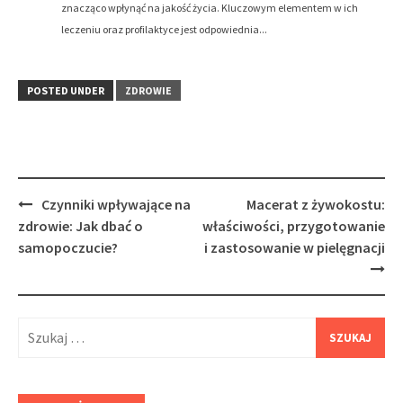
znacząco wpłynąć na jakość życia. Kluczowym elementem w ich
leczeniu oraz profilaktyce jest odpowiednia...
POSTED UNDER
ZDROWIE
Post
Czynniki wpływające na
Macerat z żywokostu:
navigation
zdrowie: Jak dbać o
właściwości, przygotowanie
samopoczucie?
i zastosowanie w pielęgnacji
Szukaj: