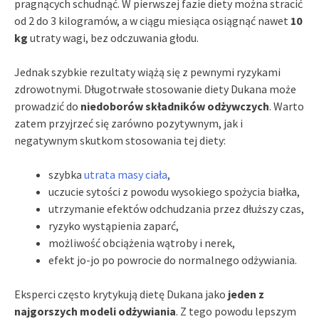
pragnących schudnąć. W pierwszej fazie diety można stracić
od 2 do 3 kilogramów, a w ciągu miesiąca osiągnąć nawet
10
kg
utraty wagi, bez odczuwania głodu.
Jednak szybkie rezultaty wiążą się z pewnymi ryzykami
zdrowotnymi. Długotrwałe stosowanie diety Dukana może
prowadzić do
niedoborów składników odżywczych
. Warto
zatem przyjrzeć się zarówno pozytywnym, jak i
negatywnym skutkom stosowania tej diety:
szybka
utrata masy ciała
,
uczucie sytości z powodu wysokiego spożycia białka,
utrzymanie efektów odchudzania przez dłuższy czas,
ryzyko wystąpienia zaparć,
możliwość obciążenia wątroby i nerek,
efekt jo-jo po powrocie do normalnego odżywiania.
Eksperci często krytykują dietę Dukana jako
jeden z
najgorszych modeli odżywiania
. Z tego powodu lepszym