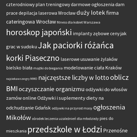
czterodniowy plan treningowy
darmowe ogłoszenia dam
duży lotek
firma
prace
depilacja laserowa Wrocław
cateringowa Wrocław
fitness dla kobiet Warszawa
horoskop japoński
jak
implanty zębowe ceny
Jak paciorki różańca
grac w sudoku
korki Piaseczno
laserowe usuwanie żylaków
modelowanie ciała Kraków
bielsko biała
majtki do biegania
oblicz
najczęstsze liczby w lotto
najciekawsze gry MMO
BMI
oczyszczanie organizmu
odżywki do włosów
zamów online
Odżywki i suplementy diety na
ogłoszenia
odchudzanie Gdańsk
odżywki na przyrost masy
Mikołów
pies do
ośrodek leczenia uzależnień dla młodzieży
przedszkole w Łodzi
Przenośne
mieszkania